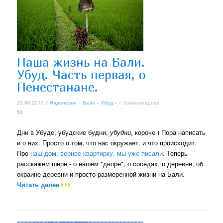
Наша жизнь на Бали.
Убуд. Часть первая, о
Пенестанане.
29.06.2010 //
Индонезия
»
Бали
»
Убуд
» // Комментариев:
50
Дни в Убуде, убудские будни,
убудни
, короче ) Пора написать
и о них. Просто о том, что нас окружает, и что происходит.
Про
наш дом, вернее квартирку, мы уже писали
. Теперь
расскажем шире - о нашем "дворе", о соседях, о деревне, об
окраине деревни и просто размеренной жизни на Бали.
Читать далее