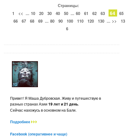
Страницы:
64
1
<<
...
10
20
30
40
50
...
60
61
62
63
65
66
67
68
69
...
80
90
100
110
120
130
...
>>
13
6
Привет! Я Маша Дубровская. Живу и путешествую в
разных странах Азии
19 лет и 21 день
.
Сейчас нахожусь в основном на Бали.
Подробнее
Facebook (оперативнее и чаще)