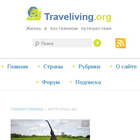
Жизнь в постоянном путешествии
Поиск
Traveliving
Главное
Главная
Страны
Перейти
Перейти
Рубрики
О сайте
меню
Форум
к
к
Подписка
основному
дополнительному
Главная страница
» ФОТО (PAGE 64)
содержимому
содержимому