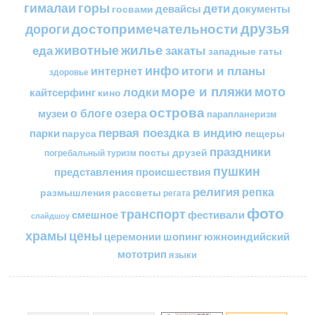
горы
гималаи
дети
документы
госвами
девайсы
друзья
достопримечательности
дороги
жилье
еда
животные
закаты
западные гаты
инфо
итоги и планы
интернет
здоровье
море и пляжи
мото
лодки
кайтсерфинг
кино
острова
о блоге
озера
музеи
парапланеризм
первая поездка в индию
парки
пещеры
паруса
праздники
посты друзей
погребальный туризм
пушкин
представления
происшествия
религия
репка
размышления
рассветы
регата
фото
транспорт
смешное
фестивали
слайдшоу
цены
храмы
церемонии
шопинг
южноиндийский
мототрип
языки