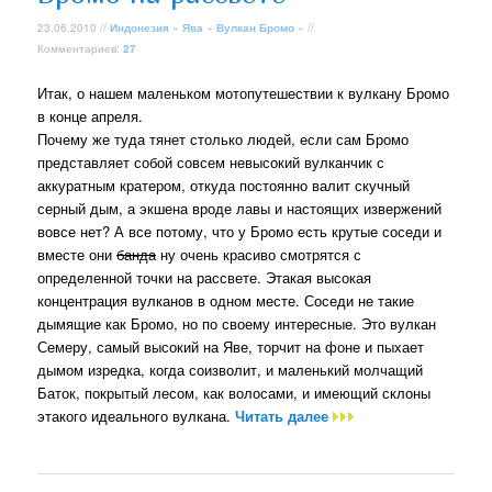
23.06.2010 //
Индонезия
»
Ява
»
Вулкан Бромо
» //
Комментариев:
27
Итак, о нашем маленьком мотопутешествии к вулкану Бромо
в конце апреля.
Почему же туда тянет столько людей, если сам Бромо
представляет собой совсем невысокий вулканчик с
аккуратным кратером, откуда постоянно валит скучный
серный дым, а экшена вроде лавы и настоящих извержений
вовсе нет? А все потому, что у Бромо есть крутые соседи и
вместе они
банда
ну очень красиво смотрятся с
определенной точки на рассвете. Этакая высокая
концентрация вулканов в одном месте. Соседи не такие
дымящие как Бромо, но по своему интересные. Это вулкан
Семеру, самый высокий на Яве, торчит на фоне и пыхает
дымом изредка, когда соизволит, и маленький молчащий
Баток, покрытый лесом, как волосами, и имеющий склоны
этакого идеального вулкана.
Читать далее