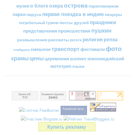
острова
о блоге
озера
музеи
парапланеризм
первая поездка в индию
парки
пещеры
паруса
праздники
посты друзей
погребальный туризм
пушкин
представления
происшествия
религия
репка
размышления
рассветы
регата
фото
транспорт
смешное
фестивали
слайдшоу
цены
храмы
церемонии
шопинг
южноиндийский
мототрип
языки
Записей:
Комментариев:
717
28463
Facebook fans:
Купить рекламу