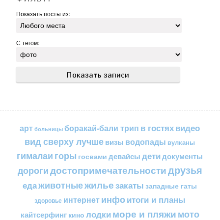
Показать посты из:
С тегом:
в гостях
видео
арт
боракай-бали трип
больницы
вид сверху лучше
водопады
визы
вулканы
горы
гималаи
дети
документы
госвами
девайсы
друзья
достопримечательности
дороги
жилье
еда
животные
закаты
западные гаты
инфо
итоги и планы
интернет
здоровье
море и пляжи
мото
лодки
кайтсерфинг
кино