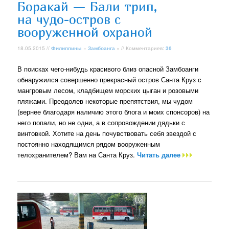
Боракай — Бали трип,
на чудо-остров с
вооруженной охраной
18.05.2015 //
Филиппины
»
Замбоанга
» // Комментариев:
36
В поисках чего-нибудь красивого близ опасной Замбоанги
обнаружился совершенно прекрасный остров Санта Круз с
мангровым лесом, кладбищем морских цыган и розовыми
пляжами. Преодолев некоторые препятствия, мы чудом
(вернее благодаря наличию этого блога и моих спонсоров) на
него попали, но не одни, а в сопровождении дядьки с
винтовкой. Хотите на день почувствовать себя звездой с
постоянно находящимся рядом вооруженным
телохранителем? Вам на Санта Круз.
Читать далее