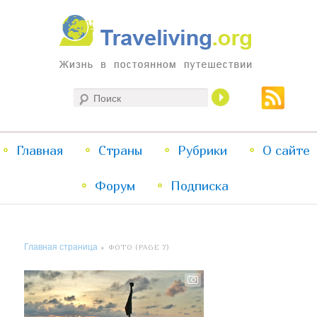
Жизнь в постоянном путешествии
Поиск
Traveliving
Главное
Главная
Страны
Перейти
Перейти
Рубрики
О сайте
меню
Форум
к
к
Подписка
основному
дополнительному
Главная страница
» ФОТО (PAGE 7)
содержимому
содержимому