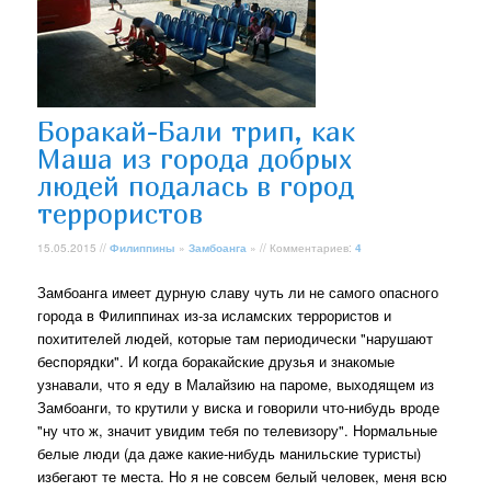
Боракай-Бали трип, как
Маша из города добрых
людей подалась в город
террористов
15.05.2015 //
Филиппины
»
Замбоанга
» // Комментариев:
4
Замбоанга имеет дурную славу чуть ли не самого опасного
города в Филиппинах из-за исламских террористов и
похитителей людей, которые там периодически "нарушают
беспорядки". И когда боракайские друзья и знакомые
узнавали, что я еду в Малайзию на пароме, выходящем из
Замбоанги, то крутили у виска и говорили что-нибудь вроде
"ну что ж, значит увидим тебя по телевизору". Нормальные
белые люди (да даже какие-нибудь манильские туристы)
избегают те места. Но я не совсем белый человек, меня всю