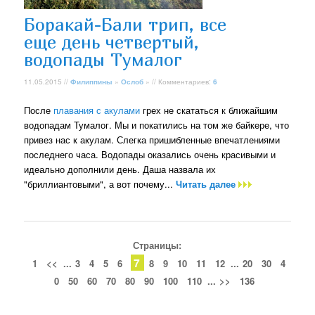
Боракай-Бали трип, все
еще день четвертый,
водопады Тумалог
11.05.2015 //
Филиппины
»
Ослоб
» // Комментариев:
6
После
плавания с акулами
грех не скататься к ближайшим
водопадам Тумалог. Мы и покатились на том же байкере, что
привез нас к акулам. Слегка пришибленные впечатлениями
последнего часа. Водопады оказались очень красивыми и
идеально дополнили день. Даша назвала их
"бриллиантовыми", а вот почему...
Читать далее
Страницы:
7
1
<<
...
3
4
5
6
8
9
10
11
12
...
20
30
4
0
50
60
70
80
90
100
110
...
>>
136