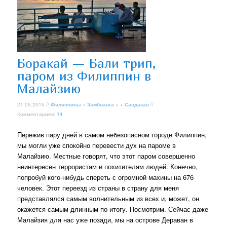
Боракай — Бали трип,
паром из Филиппин в
Малайзию
21.05.2015 //
Филиппины
»
Замбоанга
» +
Сандакан
//
Комментариев:
14
Пережив пару дней в самом небезопасном городе Филиппин,
мы могли уже спокойно перевести дух на пароме в
Малайзию. Местные говорят, что этот паром совершенно
неинтересен террористам и похитителям людей. Конечно,
попробуй кого-нибудь спереть с огромной махины на 676
человек. Этот переезд из страны в страну для меня
представлялся самым волнительным из всех и, может, он
окажется самым длинным по итогу. Посмотрим. Сейчас даже
Малайзия для нас уже позади, мы на острове Дераван в