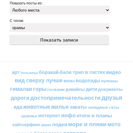
Показать посты из:
С тегом:
в гостях
видео
арт
боракай-бали трип
больницы
вид сверху лучше
водопады
визы
вулканы
горы
гималаи
дети
документы
госвами
девайсы
друзья
достопримечательности
дороги
жилье
еда
животные
закаты
западные гаты
инфо
итоги и планы
интернет
здоровье
море и пляжи
мото
лодки
кайтсерфинг
кино
острова