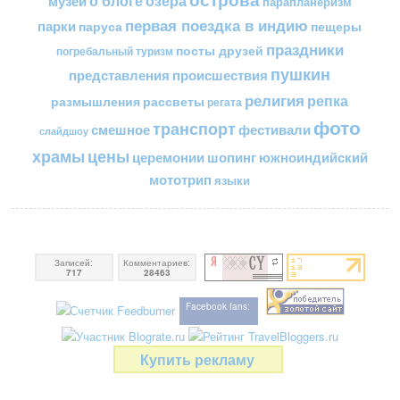
о блоге
озера
музеи
парапланеризм
первая поездка в индию
парки
пещеры
паруса
праздники
посты друзей
погребальный туризм
пушкин
представления
происшествия
религия
репка
размышления
рассветы
регата
фото
транспорт
смешное
фестивали
слайдшоу
цены
храмы
церемонии
шопинг
южноиндийский
мототрип
языки
Записей:
Комментариев:
717
28463
Facebook fans:
Купить рекламу