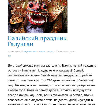
Балийский праздник
Галунган
01.07.2010 //
Индонезия
»
Бали
»
Убуд
» // Комментариев:
10
Во второй декаде мая мы застали на Бали главный праздник
острова - Галунган. Празднуют его каждые 210 дней,
отсчитывая по своему балийскому календарю, который не
схож с григорианским. Эти 210 дней составляют балийский
год. Так что, можно считать, что мы попали на празднование
Нового года. Хотя на самом деле в Галунган празднуется
победа Добра над Злом, боги спускаются на землю, чтобы
повеселиться с людьми в течение десяти дней, и уходят в
последний день - Кунинган. Суди, хозяин нашего дома, взял