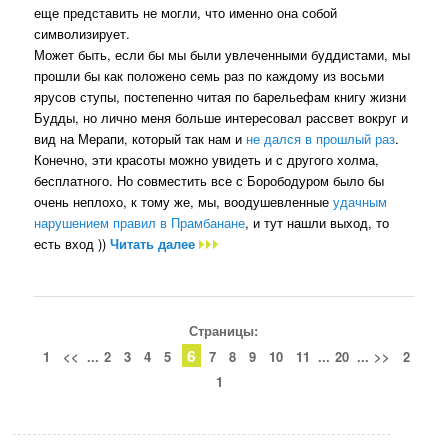
еще представить не могли, что именно она собой
символизирует.
Может быть, если бы мы были увлеченными буддистами, мы
прошли бы как положено семь раз по каждому из восьми
ярусов ступы, постепенно читая по барельефам книгу жизни
Будды, но лично меня больше интересовал рассвет вокруг и
вид на Мерапи, который так нам и
не дался в прошлый раз
.
Конечно, эти красоты можно увидеть и с другого холма,
бесплатного. Но совместить все с Борободуром было бы
очень неплохо, к тому же, мы, воодушевленные
удачным
нарушением правил в Прамбанане
, и тут нашли выход, то
есть вход ))
Читать далее
Страницы:
6
1
<<
...
2
3
4
5
7
8
9
10
11
...
20
...
>>
2
1