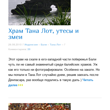
Храм Тана Лот, утесы и
змеи
26.08.2010 //
Индонезия
»
Бали
»
Тана Лот
» //
Комментариев:
20
Этот храм на скале в юго-западной части побережья Бали
чуть ли не самый знаменитый среди балийских храмов. Уж
как его только ни фотографировали. Особенно на закате. Но
мы попали в Тана Лот случайно днем, решив заехать после
Денпасара, раз вообще подались в такую даль )
Читать
далее