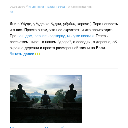
29.06.2010 //
Индонезия
»
Бали
»
Убуд
» // Комментариев:
50
Дни в Убуде, убудские будни,
убудни
, короче ) Пора написать
и о них. Просто о том, что нас окружает, и что происходит.
Про
наш дом, вернее квартирку, мы уже писали
. Теперь
расскажем шире - о нашем "дворе", о соседях, о деревне, об
окраине деревни и просто размеренной жизни на Бали.
Читать далее