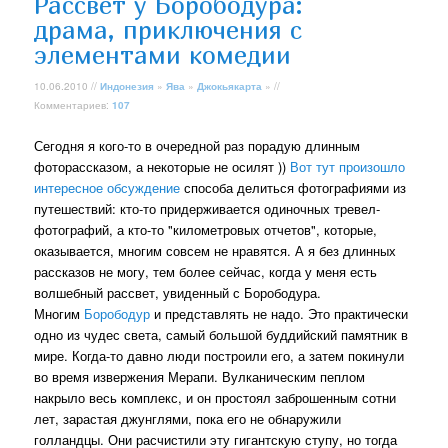
Рассвет у Борободура:
драма, приключения с
элементами комедии
10.06.2010 //
Индонезия
»
Ява
»
Джокьякарта
» //
Комментариев:
107
Сегодня я кого-то в очередной раз порадую длинным
фоторассказом, а некоторые не осилят ))
Вот тут произошло
интересное обсуждение
способа делиться фотографиями из
путешествий: кто-то придерживается одиночных тревел-
фотографий, а кто-то "километровых отчетов", которые,
оказывается, многим совсем не нравятся. А я без длинных
рассказов не могу, тем более сейчас, когда у меня есть
волшебный рассвет, увиденный с Борободура.
Многим
Борободур
и представлять не надо. Это практически
одно из чудес света, самый большой буддийский памятник в
мире. Когда-то давно люди построили его, а затем покинули
во время извержения Мерапи. Вулканическим пеплом
накрыло весь комплекс, и он простоял заброшенным сотни
лет, зарастая джунглями, пока его не обнаружили
голландцы. Они расчистили эту гигантскую ступу, но тогда