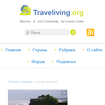
Жизнь в постоянном путешествии
Поиск
Traveliving
Главное
Главная
Страны
Перейти
Перейти
Рубрики
О сайте
меню
Форум
к
к
Подписка
основному
дополнительному
Главная страница
» ХРАМЫ (PAGE 6)
содержимому
содержимому