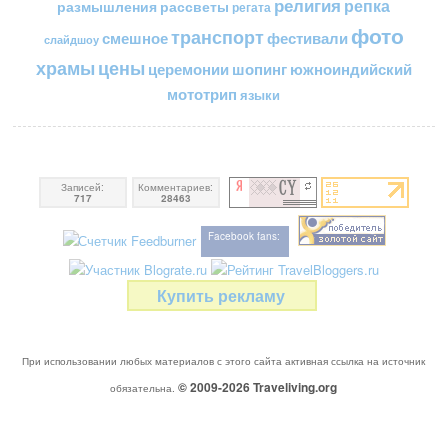
религия
репка
размышления
рассветы
регата
фото
транспорт
смешное
фестивали
слайдшоу
цены
храмы
церемонии
шопинг
южноиндийский
мототрип
языки
Записей:
Комментариев:
717
28463
Facebook fans:
Купить рекламу
При использовании любых материалов с этого сайта активная ссылка на источник
© 2009-2026
Traveliving
.org
обязательна.