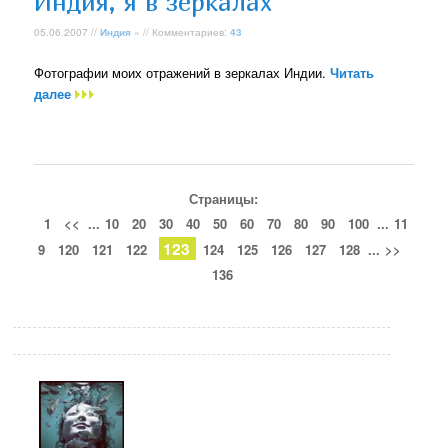
Индия, я в зеркалах
05.06.2007 //
Индия
» // Комментариев:
43
Фотографии моих отражений в зеркалах Индии.
Читать
далее
Страницы:
1
<<
...
10
20
30
40
50
60
70
80
90
100
...
11
123
9
120
121
122
124
125
126
127
128
...
>>
136