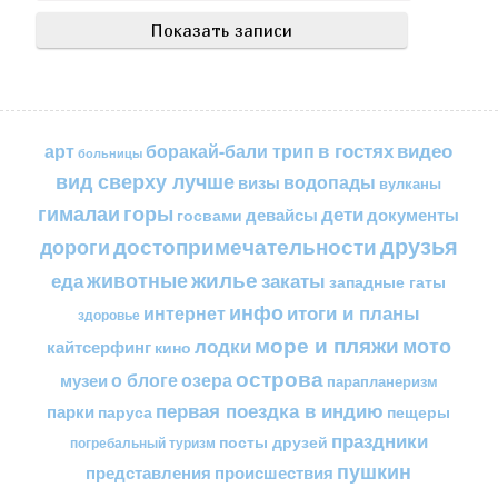
в гостях
видео
арт
боракай-бали трип
больницы
вид сверху лучше
водопады
визы
вулканы
горы
гималаи
дети
документы
госвами
девайсы
друзья
достопримечательности
дороги
жилье
еда
животные
закаты
западные гаты
инфо
итоги и планы
интернет
здоровье
море и пляжи
мото
лодки
кайтсерфинг
кино
острова
о блоге
озера
музеи
парапланеризм
первая поездка в индию
парки
пещеры
паруса
праздники
посты друзей
погребальный туризм
пушкин
представления
происшествия