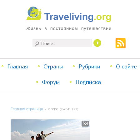
Жизнь в постоянном путешествии
Поиск
Traveliving
Главное
Главная
Страны
Перейти
Перейти
Рубрики
О сайте
меню
Форум
к
к
Подписка
основному
дополнительному
Главная страница
» ФОТО (PAGE 123)
содержимому
содержимому