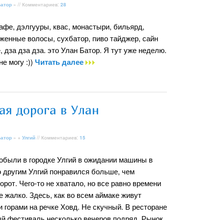
Батор
» // Комментариев:
28
афе, дэлгууры, квас, монастыри, бильярд,
женные волосы, сухбатор, пиво тайджер, сайн
, дза дза дза. это Улан Батор. Я тут уже неделю.
е могу :))
Читать далее
ая дорога в Улан
Батор
» +
Улгий
// Комментариев:
15
обыли в городке Улгий в ожидании машины в
о другим Улгий понравился больше, чем
орот. Чего-то не хватало, но все равно времени
е жалко. Здесь, как во всем аймаке живут
 горами на речке Ховд. Не скучный. В ресторане
ый фестиваль несколько вечеров подряд. Рынок