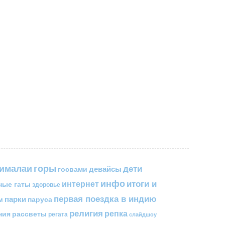
горы
гималаи
дети
госвами
девайсы
инфо
итоги и
интернет
ные гаты
здоровье
первая поездка в индию
парки
паруса
м
религия
репка
ния
рассветы
регата
слайдшоу