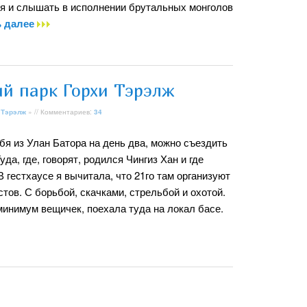
я и слышать в исполнении брутальных монголов
ь далее
й парк Горхи Тэрэлж
 Тэрэлж
» // Комментариев:
34
бя из Улан Батора на день два, можно съездить
уда, где, говорят, родился Чингиз Хан и где
 В гестхаусе я вычитала, что 21го там организуют
тов. С борьбой, скачками, стрельбой и охотой.
минимум вещичек, поехала туда на локал басе.