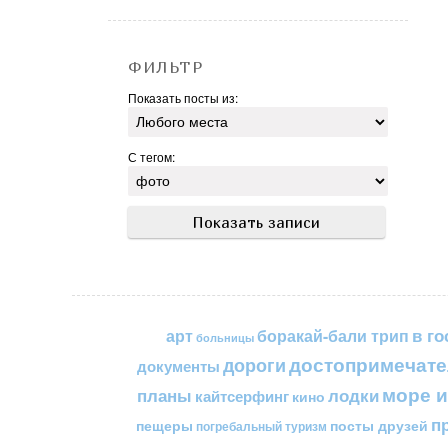
ФИЛЬТР
Показать посты из:
С тегом:
в го
арт
боракай-бали трип
больницы
достопримечате
дороги
документы
море и
планы
лодки
кайтсерфинг
кино
п
пещеры
посты друзей
погребальный туризм