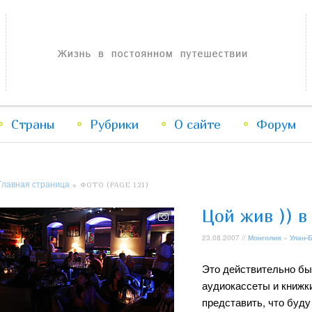
Жизнь в постоянном путешествии
Страны
Рубрики
Перейти
Перейти
О сайте
Форум
к
к
Главная страница
» ФОТО (PAGE 121)
основному
дополнительному
Цой жив )) в
содержимому
содержимому
23.08.2007 //
Монголия
»
Улан-
Это действительно бы
аудиокассеты и книжки
представить, что буду