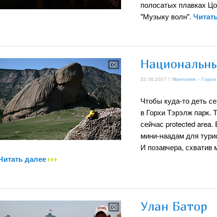
полосатых плавках Цо
"Музыку волн".
Читат
Национальны
22.08.2007 //
Монголия
»
Горхи
Чтобы куда-то деть се
в Горхи Тэрэлж парк. Т
сейчас protected area.
мини-наадам для турис
И позавчера, схватив 
Читать далее
Улан Батор