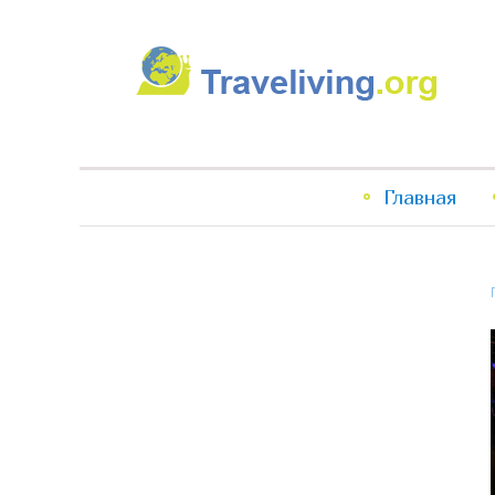
Traveliving
Главное
Главная
меню