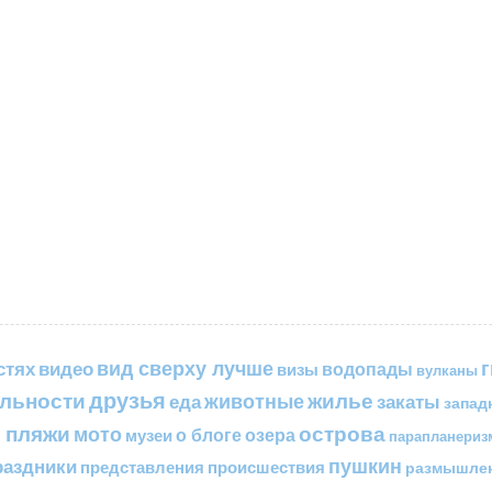
вид сверху лучше
стях
видео
водопады
визы
вулканы
друзья
льности
жилье
еда
животные
закаты
запад
 пляжи
острова
мото
о блоге
озера
музеи
парапланериз
пушкин
раздники
представления
происшествия
размышле