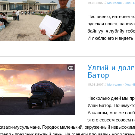
19.08.2007 //
Монголия
»
Улан-
Пис авеню, интернет-к
русская попса, напома
байн уу, я лублйу тебе
И люблю его и видеть н
Улгий и долг
Батор
15.08.2007 //
Монголия
»
Улан-
Несколько дней мы пр
Улан Батор. Почему-т
Улаангом, мне же наоб
этого совсем совсем н
казахи-мусульмане. Городок маленький, окруженный невысокими
отеля - праздник каждый день. На главной площади - молодежн