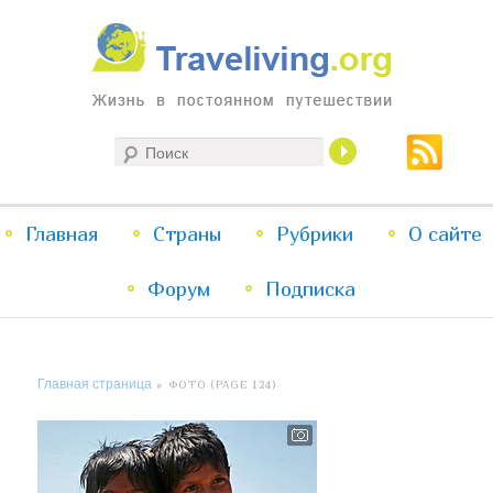
Жизнь в постоянном путешествии
Поиск
Traveliving
Главное
Главная
Страны
Перейти
Перейти
Рубрики
О сайте
меню
Форум
к
к
Подписка
основному
дополнительному
Главная страница
» ФОТО (PAGE 124)
содержимому
содержимому