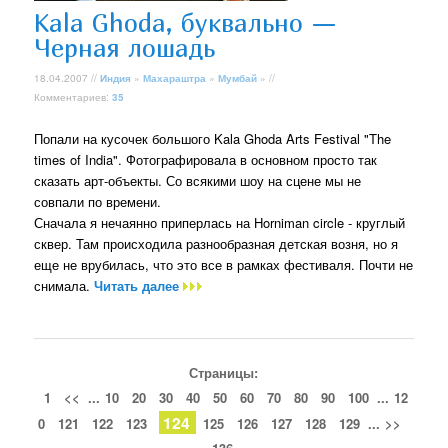
Kala Ghoda, буквально —
Черная лошадь
18.04.2007 //
Индия
»
Махараштра
»
Мумбай
» //
Комментариев:
35
Попали на кусочек большого Kala Ghoda Arts Festival "The
times of India". Фотографировала в основном просто так
сказать арт-объекты. Со всякими шоу на сцене мы не
совпали по времени.
Сначала я нечаянно приперлась на Horniman circle - круглый
сквер. Там происходила разнообразная детская возня, но я
еще не врубилась, что это все в рамках фестиваля. Почти не
снимала.
Читать далее
Страницы:
1
<<
...
10
20
30
40
50
60
70
80
90
100
...
12
124
0
121
122
123
125
126
127
128
129
...
>>