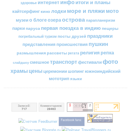
инфо
итоги и планы
интернет
здоровье
море и пляжи
мото
лодки
кайтсерфинг
кино
острова
о блоге
озера
музеи
парапланеризм
первая поездка в индию
парки
пещеры
паруса
праздники
посты друзей
погребальный туризм
пушкин
представления
происшествия
религия
репка
размышления
рассветы
регата
фото
транспорт
смешное
фестивали
слайдшоу
цены
храмы
церемонии
шопинг
южноиндийский
мототрип
языки
Записей:
Комментариев:
717
28463
Facebook fans: