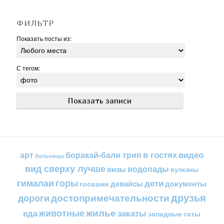
ФИЛЬТР
Показать посты из:
С тегом:
в гостях
видео
арт
боракай-бали трип
больницы
вид сверху лучше
водопады
визы
вулканы
горы
гималаи
дети
документы
госвами
девайсы
друзья
достопримечательности
дороги
жилье
еда
животные
закаты
западные гаты