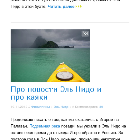
Нидо в этой бухте.
Читать далее
Про новости Эль Нидо и
про каяки
19.11.2012 //
Филиппины
»
Эль Нидо
» // Комментариев:
30
Продолжаю писать о том, как мы скатались с Игорем на
Палаван.
Подземная река
позади, мы уехали в Эль Нидо на
оставшееся время до отъезда Игоря обратно в Россию. За
полтора года в Эль Нидо, конечно, произошли некоторые