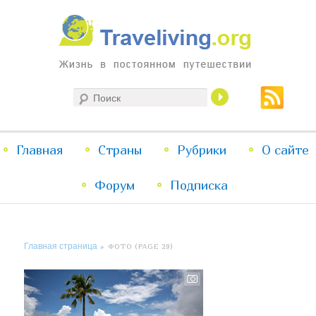
Жизнь в постоянном путешествии
Поиск
Traveliving
Главное
Главная
Страны
Перейти
Перейти
Рубрики
О сайте
меню
Форум
к
к
Подписка
основному
дополнительному
Главная страница
» ФОТО (PAGE 29)
содержимому
содержимому