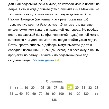
длинная подземная река в мире, по которой можно пройти на
лодке. Есть и куда длиннее (сто с лишним км) в Мексике, но
там только на чуть чуть могут заглянуть дайверы. А по
Пуэрто Принцесе (так назвали эту реку, оказывается)
туристов пускают на безопасные 1,5 километра, дальше
пугают сужением канала и нехваткой кислорода. Но вообще
плыть на широкой банке (филиппинской лодке) по ней можно
километра 4, а дальше могла бы вроде пройти узкая лодка.
Потом просто вплавь, а дайверы могут вылезти где-то в
соседней провинции )) В общем, сегодня я расскажу о наших
прогулках по пляжу Сабанга и по подземной реке под
сводами пещер.
Читать далее
Страницы:
29
1
<<
...
10
20
...
25
26
27
28
30
31
32
33
34
...
40
50
60
70
80
90
100
110
120
130
...
>>
136