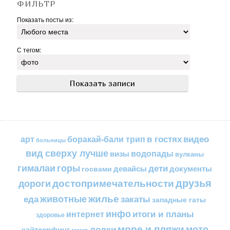
ФИЛЬТР
Показать посты из:
С тегом:
в гостях
видео
арт
боракай-бали трип
больницы
вид сверху лучше
водопады
визы
вулканы
горы
гималаи
дети
документы
госвами
девайсы
друзья
достопримечательности
дороги
жилье
еда
животные
закаты
западные гаты
инфо
итоги и планы
интернет
здоровье
море и пляжи
мото
лодки
кайтсерфинг
кино