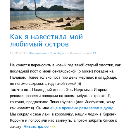
Как я навестила мой
любимый остров
19.12.2012 //
Филиппины
»
Эль Нидо
» // Комментариев:
21
Не хочется переносить в новый год такой старый хвостик, как
последний пост о моей сентябрьской (о боже!) поездке на
Палаван. Новее только пост про день мертвых и кладбище,
но негоже закрывать год такой темой )))
Так что вот. Последний день в Эль Нидо мы с Игорем
решили провести овощами на каком-нибудь островке. Я,
конечно, предложила Пинангбуютан (или Инабуютан, кому
как нравится). Он мне
еще в прошлые разы запал в душу
.
Мы собрали себе ланч в коробочку, нашли лодку в Коронг-
Коронге и попросили нас закинуть, а потом забрать ближе к
закату.
Читать далее