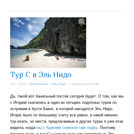
Тур С в Эль Нидо
22.11.2012 //
Филиппины
»
Эль Нидо
» // Комментариев:
34
Да, такой вот банальный постик сегодня будет. О том, как мы
с Игорем скатались в один из четырех лодочных туров по
островам в бухте Бакит, в которой находится Эль Нидо.
Игорю было по большому счету все равно, в какой именно
тур ехать, но места, предлагаемые в других турах я уже итак
видела, когда
мы с Аджеем снимали там лодку
. Поэтому
решили ехать в тур С к самым дальним островам от Эль