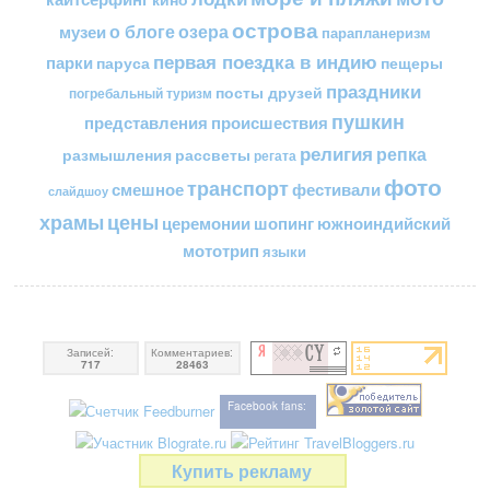
острова
о блоге
озера
музеи
парапланеризм
первая поездка в индию
парки
пещеры
паруса
праздники
посты друзей
погребальный туризм
пушкин
представления
происшествия
религия
репка
размышления
рассветы
регата
фото
транспорт
смешное
фестивали
слайдшоу
цены
храмы
церемонии
шопинг
южноиндийский
мототрип
языки
Записей:
Комментариев:
717
28463
Facebook fans:
Купить рекламу