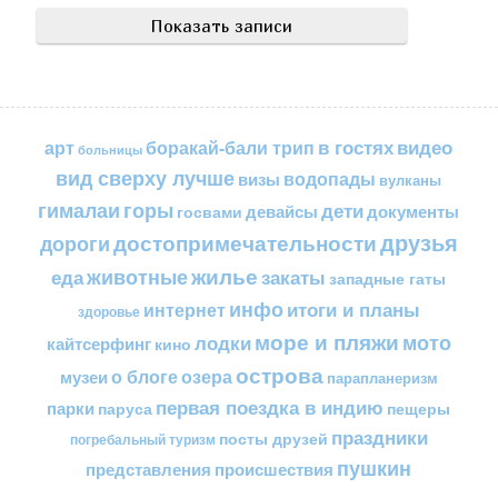
в гостях
видео
арт
боракай-бали трип
больницы
вид сверху лучше
водопады
визы
вулканы
горы
гималаи
дети
документы
госвами
девайсы
друзья
достопримечательности
дороги
жилье
еда
животные
закаты
западные гаты
инфо
итоги и планы
интернет
здоровье
море и пляжи
мото
лодки
кайтсерфинг
кино
острова
о блоге
озера
музеи
парапланеризм
первая поездка в индию
парки
пещеры
паруса
праздники
посты друзей
погребальный туризм
пушкин
представления
происшествия