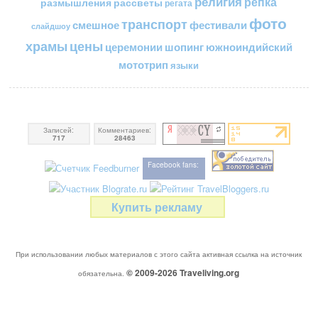
религия
репка
размышления
рассветы
регата
фото
транспорт
смешное
фестивали
слайдшоу
цены
храмы
церемонии
шопинг
южноиндийский
мототрип
языки
Записей:
Комментариев:
717
28463
Facebook fans:
Купить рекламу
При использовании любых материалов с этого сайта активная ссылка на источник
© 2009-2026
Traveliving
.org
обязательна.