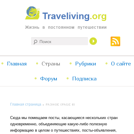
Жизнь в постоянном путешествии
Поиск
Traveliving
Главное
Главная
Страны
Перейти
Перейти
Рубрики
О сайте
меню
Форум
к
к
Подписка
основному
дополнительному
Главная страница
»
РАЗНОЕ
(PAGE 9)
содержимому
содержимому
Сюда мы помещаем посты, касающиеся нескольких стран
одновременно, объединяющие какую-либо полезную
информацию в целом о путешествиях, посты-объявления,