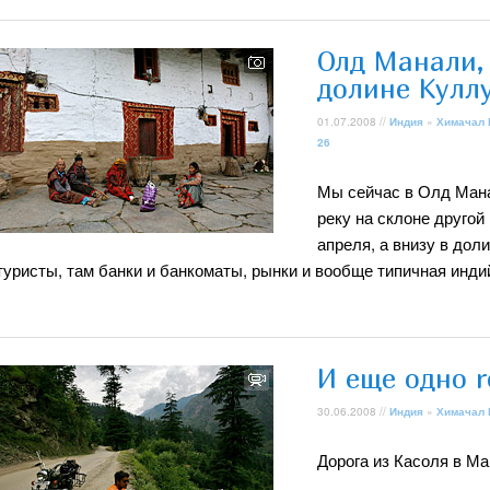
Олд Манали,
долине Кулл
01.07.2008 //
Индия
»
Химачал
26
Мы сейчас в Олд Манал
реку на склоне другой
апреля, а внизу в дол
туристы, там банки и банкоматы, рынки и вообще типичная инд
И еще одно r
30.06.2008 //
Индия
»
Химачал
Дорога из Касоля в Ма