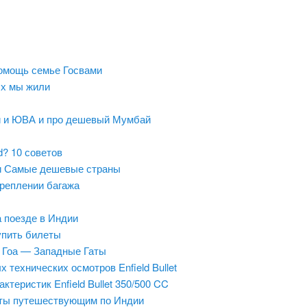
 помощь семье Госвами
ых мы жили
й и ЮВА и про дешевый Мумбай
ld? 10 советов
и Самые дешевые страны
креплении багажа
а поезде в Индии
упить билеты
 Гоа — Западные Гаты
 технических осмотров Enfield Bullet
ктеристик Enfield Bullet 350/500 CC
ты путешествующим по Индии