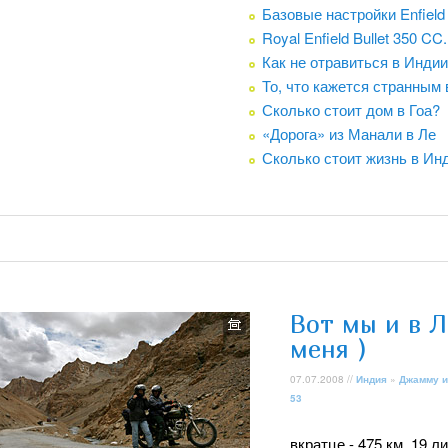
Базовые настройки Enfield 
Royal Enfield Bullet 350 C
Как не отравиться в Индии
То, что кажется странным 
Сколько стоит дом в Гоа?
«Дорога» из Манали в Ле
Сколько стоит жизнь в Ин
Вот мы и в Л
меня )
07.07.2008 //
Индия
»
Джамму и
53
вкратце - 475 км, 19 л