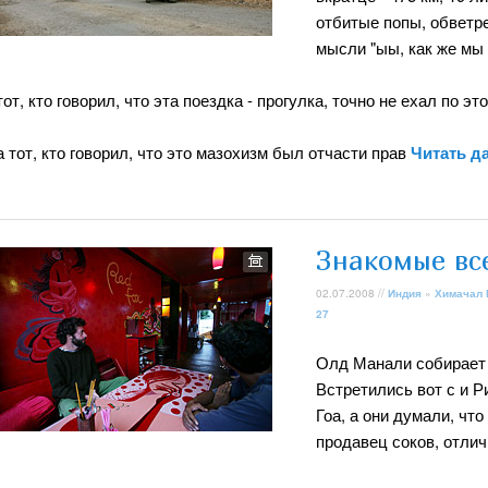
отбитые попы, обветр
мысли "ыы, как же мы
тот, кто говорил, что эта поездка - прогулка, точно не ехал по эт
а тот, кто говорил, что это мазохизм был отчасти прав
Читать д
Знакомые вс
02.07.2008 //
Индия
»
Химачал
27
Олд Манали собирает 
Встретились вот с и Р
Гоа, а они думали, чт
продавец соков, отли