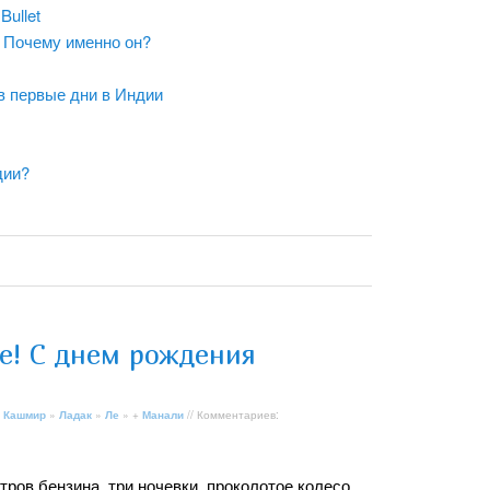
Bullet
C. Почему именно он?
в первые дни в Индии
дии?
е! С днем рождения
 Кашмир
»
Ладак
»
Ле
» +
Манали
// Комментариев:
итров бензина, три ночевки, проколотое колесо,