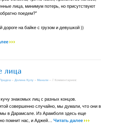
енные лица, минимум потерь, но присутствуют
 обратно поедем?"
ой дороге на байке с грузом и девушкой ))
алее
е лица
 Прадеш
»
Долина Кулу
»
Манали
» // Комментариев:
кучу знакомых лиц с разных концов.
итой совершенно случайно, мы думали, что они в
о мы в Дарамсале. Из Арамболя здесь еще
чно помнит нас, и Аджей…
Читать далее