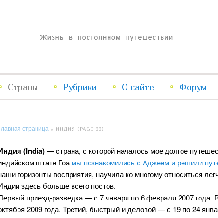
Жизнь в постоянном путешествии
Страны
Рубрики
Перейти
Перейти
О сайте
Форум
к
к
Главная страница
»
ИНДИЯ
(PAGE 33)
основному
дополнительному
Индия (India)
— cтрана, с которой началось мое долгое путешеств
содержимому
содержимому
индийском штате Гоа
мы познакомились с Аджеем и решили пут
наши горизонты восприятия, научила ко многому относиться лег
Индии здесь больше всего постов.
Первый приезд-разведка — с 7 января по 6 февраля 2007 года. 
октября 2009 года. Третий, быстрый и деловой — с 19 по 24 янва