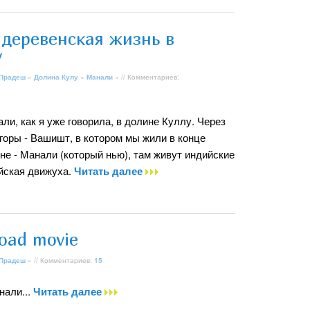
 деревенская жизнь в
у
 Прадеш
»
Долина Кулу
»
Манали
» // Комментариев:
и, как я уже говорила, в долине Куллу. Через
 горы - Вашишт, в котором мы жили в конце
ине - Манали (который нью), там живут индийские
ийская движуха.
Читать далее
oad movie
 Прадеш
» // Комментариев:
15
нали...
Читать далее