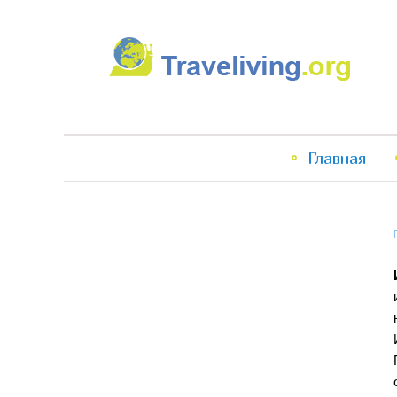
Traveliving
Главное
Главная
меню