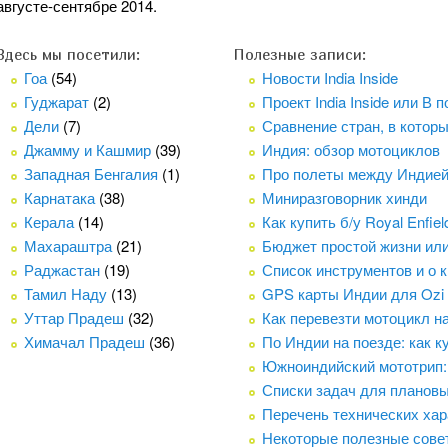
августе-сентябре 2014.
Здесь мы посетили:
Полезные записи:
Гоа
(54)
Новости India Inside
Гуджарат
(2)
Проект India Inside или В
Дели
(7)
Сравнение стран, в котор
Джамму и Кашмир
(39)
Индия: обзор мотоциклов
Западная Бенгалия
(1)
Про полеты между Индие
Карнатака
(38)
Миниразговорник хинди
Керала
(14)
Как купить б/у Royal Enfie
Махараштра
(21)
Бюджет простой жизни ил
Раджастан
(19)
Список инструментов и о 
Тамил Наду
(13)
GPS карты Индии для Ozi
Уттар Прадеш
(32)
Как перевезти мотоцикл н
Химачал Прадеш
(36)
По Индии на поезде: как к
Южноиндийский мототрип:
Списки задач для плановых
Перечень технических хара
Некоторые полезные сове