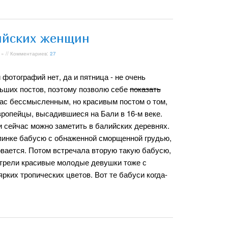
ийских женщин
» // Комментариев:
27
 фотографий нет, да и пятница - не очень
ьших постов, поэтому позволю себе
показать
ас бессмысленным, но красивым постом о том,
вропейцы, высадившиеся на Бали в 16-м веке.
и сейчас можно заметить в балийских деревнях.
опинке бабусю с обнаженной сморщенной грудью,
овается. Потом встречала вторую такую бабусю,
мотрели красивые молодые девушки тоже с
рких тропических цветов. Вот те бабуси когда-