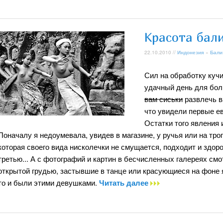
Красота бал
22.10.2010 //
Индонезия
»
Бали
Сил на обработку кучи
удачный день для бол
вам сиськи
развлечь в
что увидели первые е
Остатки того явления 
Поначалу я недоумевала, увидев в магазине, у ручья или на тр
которая своего вида нисколечки не смущается, подходит и здор
третью... А с фотографий и картин в бесчисленных галереях с
открытой грудью, застывшие в танце или красующиеся на фоне я
то и были этими девушками.
Читать далее