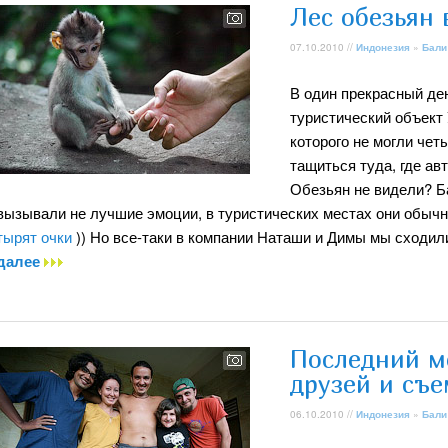
Лес обезьян 
07.10.2010 //
Индонезия
»
Бали
В один прекрасный де
туристический объект 
которого не могли че
тащиться туда, где ав
Обезьян не видели? Б
вызывали не лучшие эмоции, в туристических местах они обыч
тырят очки
)) Но все-таки в компании Наташи и Димы мы сходил
далее
Последний м
друзей и съ
06.10.2010 //
Индонезия
»
Бали