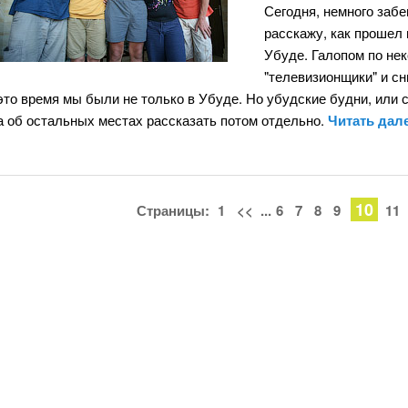
Сегодня, немного забе
расскажу, как прошел
Убуде. Галопом по нек
"телевизионщики" и сн
это время мы были не только в Убуде. Но убудские будни, или с
а об остальных местах рассказать потом отдельно.
Читать дал
10
Страницы:
1
<<
...
6
7
8
9
11