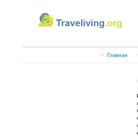
Traveliving
Главное
Главная
меню