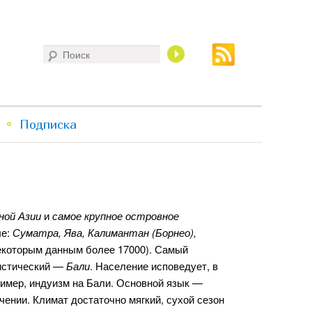
Поиск
Подписка
ной Азии
и
самое крупное островное
ые:
Суматра, Ява, Калимантан (Борнео),
некоторым данным более 17000). Самый
ристический —
Бали
. Население исповедует, в
ример, индуизм на Бали. Основной язык —
чении. Климат достаточно мягкий, сухой сезон