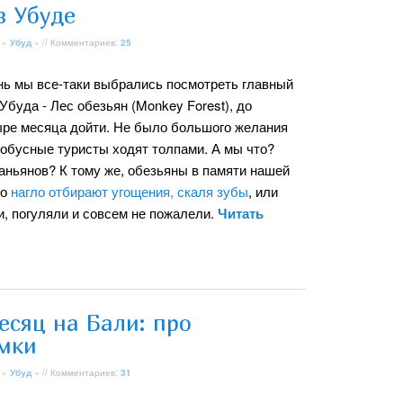
в Убуде
»
Убуд
» // Комментариев:
25
нь мы все-таки выбрались посмотреть главный
Убуда - Лес обезьян (Monkey Forest), до
тыре месяца дойти. Не было большого желания
тобусные туристы ходят толпами. А мы что?
аньянов? К тому же, обезьяны в памяти нашей
но
нагло отбирают угощения, скаля зубы
, или
и, погуляли и совсем не пожалели.
Читать
есяц на Бали: про
емки
»
Убуд
» // Комментариев:
31