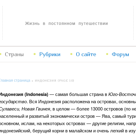
Жизнь в постоянном путешествии
Страны
Рубрики
Перейти
Перейти
О сайте
Форум
к
к
Главная страница
»
ИНДОНЕЗИЯ
(PAGE 10)
основному
дополнительному
Индонезия (Indonesia)
— самая большая страна в
Юго-Восточ
содержимому
содержимому
государство
. Вся Индонезия расположена на островах, основн
Сулавеси, Новая Гвинея
, в целом — более 13000 островов (по 
населенный и развитый экономически остров — Ява, самый ту
основном, ислам, на некоторых островах — другие религии, нап
индонезийский, берущий корни в малайском и очень легкий в изу