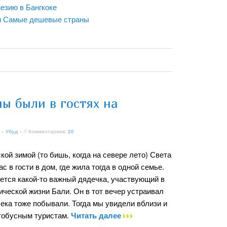
езию в Бангкоке
и Самые дешевые страны
мы были в гостях на
»
Убуд
» // Комментариев:
20
ской зимой (то бишь, когда на севере лето) Света
с в гости в дом, где жила тогда в одной семье.
яется какой-то важный дядечка, участвующий в
ческой жизни Бали. Он в тот вечер устраивал
лека тоже побывали. Тогда мы увидели вблизи и
втобусным туристам.
Читать далее