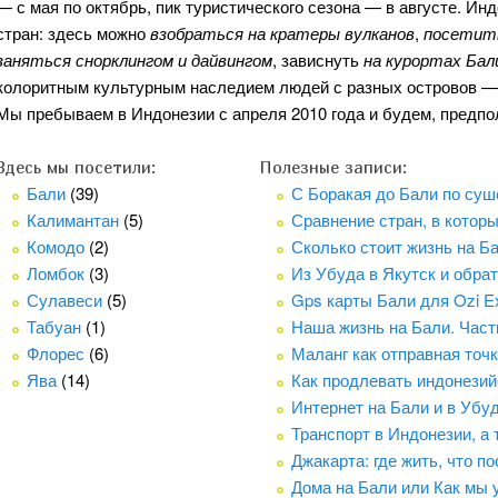
— с мая по октябрь, пик туристического сезона — в августе. Ин
стран: здесь можно
взобраться на кратеры вулканов
,
посетить
заняться снорклингом и дайвингом
, зависнуть
на курортах Бал
колоритным культурным наследием людей с разных островов — 
Мы пребываем в Индонезии с апреля 2010 года и будем, предпол
Здесь мы посетили:
Полезные записи:
Бали
(39)
С Боракая до Бали по суш
Калимантан
(5)
Сравнение стран, в котор
Комодо
(2)
Сколько стоит жизнь на Б
Ломбок
(3)
Из Убуда в Якутск и обра
Сулавеси
(5)
Gps карты Бали для Ozi Ex
Табуан
(1)
Наша жизнь на Бали. Часть
Флорес
(6)
Маланг как отправная точк
Ява
(14)
Как продлевать индонезий
Интернет на Бали и в Убу
Транспорт в Индонезии, а 
Джакарта: где жить, что п
Дома на Бали или Как мы 