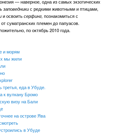
донезия — наверное, одна из самых экзотических
 заповедники
с редкими животными и птицами,
и
и освоить
серфинг,
познакомиться с
от суматранских племен до папуасов.
ожительно, по октябрь 2010 года.
е и морям
ых мы жили
али
тно
plorer
 третья, еда в Убуде.
а к вулкану Бромо
скую визу на Бали
де
точнее на острове Ява
осмотреть
устроились в Убуде