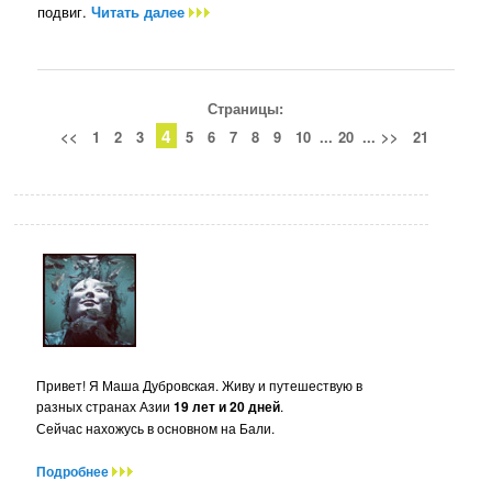
подвиг.
Читать далее
Страницы:
4
<<
1
2
3
5
6
7
8
9
10
...
20
...
>>
21
Привет! Я Маша Дубровская. Живу и путешествую в
разных странах Азии
19 лет и 20 дней
.
Сейчас нахожусь в основном на Бали.
Подробнее