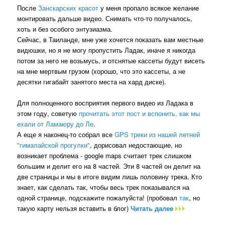
После
Занскарских красот
у меня пропало всякое желание
монтировать дальше видео. Снимать что-то получалось,
хоть и без особого энтузиазма.
Сейчас, в Таиланде, мне уже хочется показать вам местные
видюшки, но я не могу пропустить Ладак, иначе я никогда
потом за него не возьмусь, и отснятые кассеты будут висеть
на мне мертвым грузом (хорошо, что это кассеты, а не
десятки гигабайт занятого места на хард диске).
Для полноценного восприятия первого видео из Ладака в
этом году, советую
прочитать этот пост и вспонить, как мы
ехали от Ламаюру до Ле
.
А еще я наконец-то собрал все
GPS треки из нашей летней
"гималайской прогулки"
, дорисовал недостающие, но
возникает проблема - google maps считает трек слишком
большим и делит его на 8 частей. Эти 8 частей он делит на
две страницы и мы в итоге видим лишь половину трека. Кто
знает, как сделать так, чтобы весь трек показывался на
одной странице, подскажите пожалуйста! (пробовал
так
, но
такую карту нельзя вставить в блог)
Читать далее