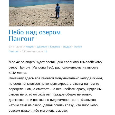
Небо над озером
Пангонг
23.11.2009 //
Индия
»
Джамму и Кашмир
»
Ладак
»
Озеро
Пангонг
» // Комментариев:
16
Мое 42-ое видео будет посвящено соленому гималайскому
озеру Пангонг (Pangong Tso), расположенному на высоте
4242 метра.
Поначалу здесь все кажется монументально неподвижным,
но если попытаться не концентрировать взгляд на чем-то
определенном, а смотреть на весь пейзаж сразу, будто бы
сквозь него, то он оживает! Каждое облако не только
движется, но и постоянно видоизменяется, отбрасывая
четкие тени на озеро, давая понять глазу, что либо небо
совсем низко, либо мы очень высоко.