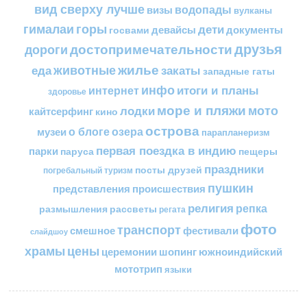
вид сверху лучше
водопады
визы
вулканы
горы
гималаи
дети
документы
госвами
девайсы
друзья
достопримечательности
дороги
жилье
еда
животные
закаты
западные гаты
инфо
итоги и планы
интернет
здоровье
море и пляжи
мото
лодки
кайтсерфинг
кино
острова
о блоге
озера
музеи
парапланеризм
первая поездка в индию
парки
пещеры
паруса
праздники
посты друзей
погребальный туризм
пушкин
представления
происшествия
религия
репка
размышления
рассветы
регата
фото
транспорт
смешное
фестивали
слайдшоу
цены
храмы
церемонии
шопинг
южноиндийский
мототрип
языки