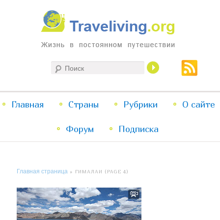
Жизнь в постоянном путешествии
Поиск
Traveliving
Главное
Главная
Страны
Перейти
Перейти
Рубрики
О сайте
меню
Форум
к
к
Подписка
основному
дополнительному
Главная страница
» ГИМАЛАИ (PAGE 4)
содержимому
содержимому