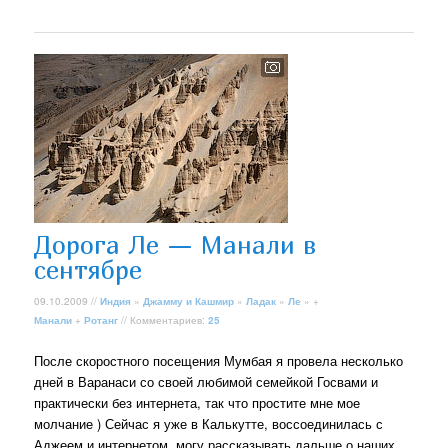
Дорога Ле — Манали в
сентябре
09.10.2009 //
Индия
»
Джамму и Кашмир
»
Ладак
»
Ле
» +
Манали
+
Ротанг
// Комментариев:
25
После скоростного посещения Мумбая я провела несколько
дней в Варанаси со своей любимой семейкой Госвами и
практически без интернета, так что простите мне мое
молчание ) Сейчас я уже в Калькутте, воссоединилась с
Аджеем и интернетом, могу рассказывать дальше о наших