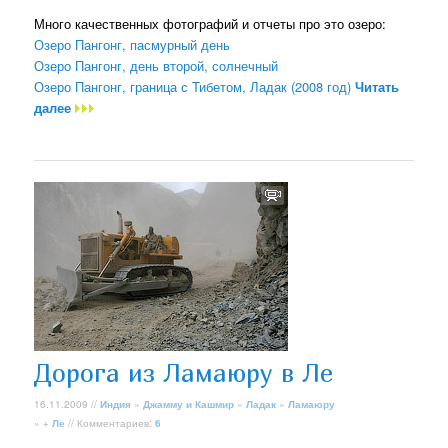
Много качественных фотографий и отчеты про это озеро:
Озеро Пангонг, пасмурный день
Озеро Пангонг, день второй, солнечный
Озеро Пангонг, граница с Тибетом, Ладак (2008 год)
Читать
далее
Дорога из Ламаюру в Ле
16.11.2009 //
Индия
»
Джамму и Кашмир
»
Ладак
»
Ламаюру
» +
Ле
// Комментариев:
6