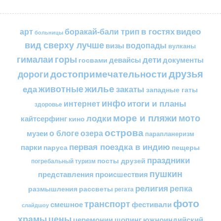
в гостях
видео
арт
боракай-бали трип
больницы
вид сверху лучше
водопады
визы
вулканы
горы
гималаи
дети
документы
госвами
девайсы
друзья
достопримечательности
дороги
жилье
еда
животные
закаты
западные гаты
инфо
итоги и планы
интернет
здоровье
море и пляжи
мото
лодки
кайтсерфинг
кино
острова
о блоге
озера
музеи
парапланеризм
первая поездка в индию
парки
пещеры
паруса
праздники
посты друзей
погребальный туризм
пушкин
представления
происшествия
религия
репка
размышления
рассветы
регата
фото
транспорт
смешное
фестивали
слайдшоу
цены
храмы
церемонии
шопинг
южноиндийский