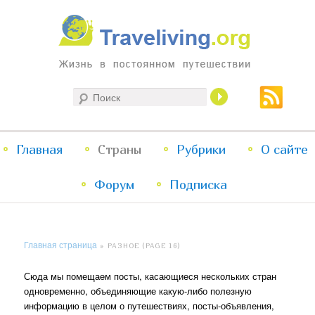
Жизнь в постоянном путешествии
Поиск
Traveliving
Главное
Главная
Страны
Перейти
Перейти
Рубрики
О сайте
меню
Форум
к
к
Подписка
основному
дополнительному
Главная страница
»
РАЗНОЕ
(PAGE 16)
содержимому
содержимому
Сюда мы помещаем посты, касающиеся нескольких стран
одновременно, объединяющие какую-либо полезную
информацию в целом о путешествиях, посты-объявления,