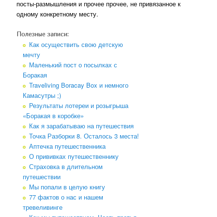
посты-размышления и прочее прочее, не привязанное к
одному конкретному месту.
Полезные записи:
Как осуществить свою детскую
мечту
Маленький пост о посылках с
Боракая
Traveliving Boracay Box и немного
Камасутры ;)
Результаты лотереи и розыгрыша
«Боракая в коробке»
Как я зарабатываю на путешествия
Точка Разборки 8. Осталось 3 места!
Аптечка путешественника
О прививках путешественнику
Страховка в длительном
путешествии
Мы попали в целую книгу
77 фактов о нас и нашем
тревеливинге