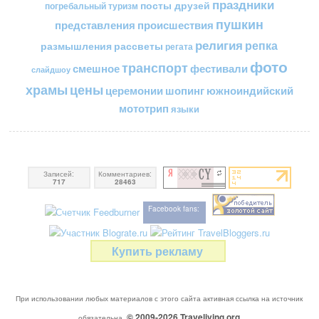
праздники
посты друзей
погребальный туризм
пушкин
представления
происшествия
религия
репка
размышления
рассветы
регата
фото
транспорт
смешное
фестивали
слайдшоу
цены
храмы
церемонии
шопинг
южноиндийский
мототрип
языки
Записей:
Комментариев:
717
28463
Facebook fans:
Купить рекламу
При использовании любых материалов с этого сайта активная ссылка на источник
© 2009-2026
Traveliving
.org
обязательна.