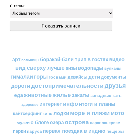
С тегом:
в гостях
видео
арт
боракай-бали трип
больницы
вид сверху лучше
водопады
визы
вулканы
горы
гималаи
дети
документы
госвами
девайсы
друзья
достопримечательности
дороги
жилье
еда
животные
закаты
западные гаты
инфо
итоги и планы
интернет
здоровье
море и пляжи
мото
лодки
кайтсерфинг
кино
острова
о блоге
озера
музеи
парапланеризм
первая поездка в индию
парки
пещеры
паруса