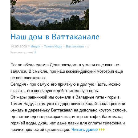
Наш дом в Ваттаканале
16.05.2009 //
Индия
»
Тамил Наду
»
Ваттаканал
» //
Комментариев:
5
После обеда едем в Дели поездом, а у меня еще конь не
валялся. В смысле, про наш южноиндийский мототрип еще
не все рассказано.
Сегодня - про самую его приятную и долгую часть, можно
сказать, его конечную и действительную цель.
От жары равнинной мы сбежали в Западные гаты - горы в
Тамил Наду, а там уже от дороговизны Кодайканала решили
бежать в деревеньку Ваттаканал на довольно крутом склоне,
где нет ни одного ресторанчика, интернет-кафе, банкомата,
горячей воды, дхаб, нет даже лавки для оплаты телефона и
прочих прелестей цивилизации.
Читать далее