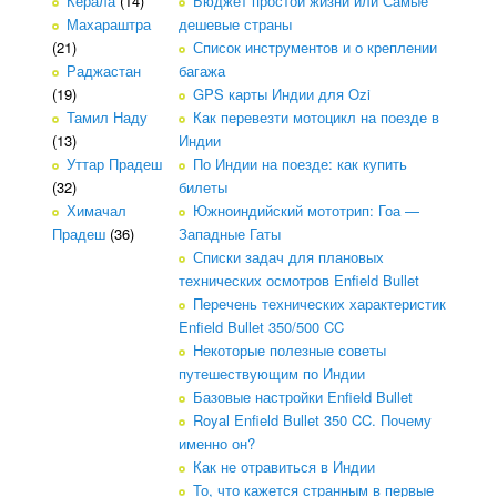
Керала
(14)
Бюджет простой жизни или Самые
Махараштра
дешевые страны
(21)
Список инструментов и о креплении
Раджастан
багажа
(19)
GPS карты Индии для Ozi
Тамил Наду
Как перевезти мотоцикл на поезде в
(13)
Индии
Уттар Прадеш
По Индии на поезде: как купить
(32)
билеты
Химачал
Южноиндийский мототрип: Гоа —
Прадеш
(36)
Западные Гаты
Списки задач для плановых
технических осмотров Enfield Bullet
Перечень технических характеристик
Enfield Bullet 350/500 CC
Некоторые полезные советы
путешествующим по Индии
Базовые настройки Enfield Bullet
Royal Enfield Bullet 350 CC. Почему
именно он?
Как не отравиться в Индии
То, что кажется странным в первые