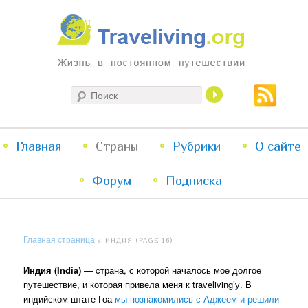
Жизнь в постоянном путешествии
Поиск
Traveliving
Главное
Главная
Страны
Перейти
Перейти
Рубрики
О сайте
меню
Форум
к
к
Подписка
основному
дополнительному
Главная страница
»
ИНДИЯ
(PAGE 16)
содержимому
содержимому
Индия (India)
— cтрана, с которой началось мое долгое
путешествие, и которая привела меня к traveliving’у. В
индийском штате Гоа
мы познакомились с Аджеем и решили