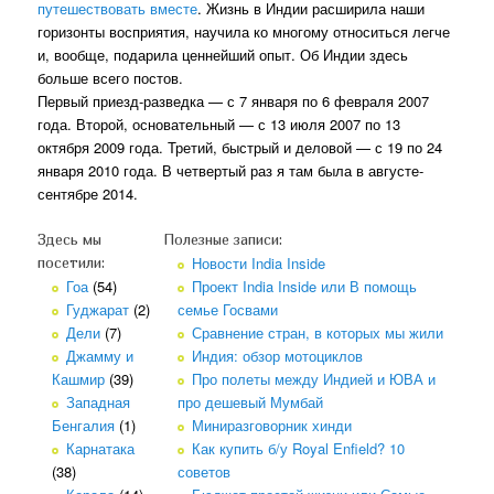
путешествовать вместе
. Жизнь в Индии расширила наши
горизонты восприятия, научила ко многому относиться легче
и, вообще, подарила ценнейший опыт. Об Индии здесь
больше всего постов.
Первый приезд-разведка — с 7 января по 6 февраля 2007
года. Второй, основательный — с 13 июля 2007 по 13
октября 2009 года. Третий, быстрый и деловой — с 19 по 24
января 2010 года. В четвертый раз я там была в августе-
сентябре 2014.
Здесь мы
Полезные записи:
Новости India Inside
посетили:
Гоа
(54)
Проект India Inside или В помощь
Гуджарат
(2)
семье Госвами
Дели
(7)
Сравнение стран, в которых мы жили
Джамму и
Индия: обзор мотоциклов
Кашмир
(39)
Про полеты между Индией и ЮВА и
Западная
про дешевый Мумбай
Бенгалия
(1)
Миниразговорник хинди
Карнатака
Как купить б/у Royal Enfield? 10
(38)
советов