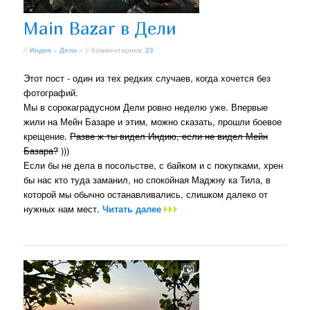
Main Bazar в Дели
//
Индия
»
Дели
» // Комментариев:
23
Этот пост - один из тех редких случаев, когда хочется без
фотографий.
Мы в сорокаградусном Дели ровно неделю уже. Впервые
жили на Мейн Базаре и этим, можно сказать, прошли боевое
крещение.
Разве ж ты видел Индию, если не видел Мейн
Базара?
)))
Если бы не дела в посольстве, с байком и с покупками, хрен
бы нас кто туда заманил, но спокойная Маджну ка Тила, в
которой мы обычно останавливались, слишком далеко от
нужных нам мест.
Читать далее