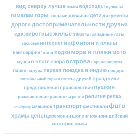
вид сверху лучше
водопады
визы
вулканы
горы
гималаи
дети
документы
госвами
девайсы
друзья
достопримечательности
дороги
жилье
еда
животные
закаты
западные гаты
инфо
итоги и планы
интернет
здоровье
море и пляжи
мото
лодки
кайтсерфинг
кино
острова
о блоге
озера
музеи
парапланеризм
первая поездка в индию
парки
пещеры
паруса
праздники
посты друзей
погребальный туризм
пушкин
представления
происшествия
религия
репка
размышления
рассветы
регата
фото
транспорт
смешное
фестивали
слайдшоу
цены
храмы
церемонии
шопинг
южноиндийский
мототрип
языки