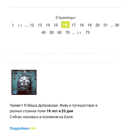
Страницы:
16
1
<<
...
12
13
14
15
17
18
19
20
21
...
30
40
50
60
70
...
>>
73
Привет! Я Маша Дубровская. Живу и путешествую в
разных странах Азии
19 лет и 23 дня
.
Сейчас нахожусь в основном на Бали.
Подробнее