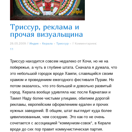
Триссур, реклама и
прочая визуальщина
26.05.2009 //
Индия
»
Керала
»
Триссур
» // Комментариев:
11
Триссур находится совсем недалеко от Кочи, но не на
побережье, а чуть в глубине штата. Сначала я думала, что
это небольшой городок вроде Хампи, славящийся своим
храмом и проведением ежегодного фестиваля Пурам. Но
потом оказалось, что это большой и довольно развитый
город. Керала вообще удивляла нас после Карнатаки и
Тамил Наду более чистыми улицами, обилием дорогой
рекламы, европейским оформлением едален и прочих
нужных заведений. В общем, штат выглядит куда более
цивилизованным, чем соседние. Это как-то не очень
сочетается с ассоциацией "коммунизм-совок", в Керале
вроде до сих пор правит коммунистическая партия.