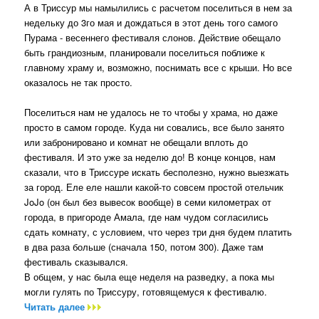
А в Триссур мы намылились с расчетом поселиться в нем за
недельку до 3го мая и дождаться в этот день того самого
Пурама - весеннего фестиваля слонов. Действие обещало
быть грандиозным, планировали поселиться поближе к
главному храму и, возможно, поснимать все с крыши. Но все
оказалось не так просто.
Поселиться нам не удалось не то чтобы у храма, но даже
просто в самом городе. Куда ни совались, все было занято
или забронировано и комнат не обещали вплоть до
фестиваля. И это уже за неделю до! В конце концов, нам
сказали, что в Триссуре искать бесполезно, нужно выезжать
за город. Еле еле нашли какой-то совсем простой отельчик
JoJo (он был без вывесок вообще) в семи километрах от
города, в пригороде Амала, где нам чудом согласились
сдать комнату, с условием, что через три дня будем платить
в два раза больше (сначала 150, потом 300). Даже там
фестиваль сказывался.
В общем, у нас была еще неделя на разведку, а пока мы
могли гулять по Триссуру, готовящемуся к фестивалю.
Читать далее