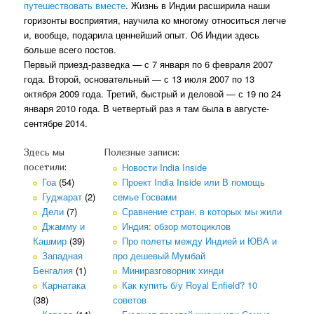
путешествовать вместе
. Жизнь в Индии расширила наши
горизонты восприятия, научила ко многому относиться легче
и, вообще, подарила ценнейший опыт. Об Индии здесь
больше всего постов.
Первый приезд-разведка — с 7 января по 6 февраля 2007
года. Второй, основательный — с 13 июля 2007 по 13
октября 2009 года. Третий, быстрый и деловой — с 19 по 24
января 2010 года. В четвертый раз я там была в августе-
сентябре 2014.
Здесь мы
Полезные записи:
Новости India Inside
посетили:
Гоа
(54)
Проект India Inside или В помощь
Гуджарат
(2)
семье Госвами
Дели
(7)
Сравнение стран, в которых мы жили
Джамму и
Индия: обзор мотоциклов
Кашмир
(39)
Про полеты между Индией и ЮВА и
Западная
про дешевый Мумбай
Бенгалия
(1)
Миниразговорник хинди
Карнатака
Как купить б/у Royal Enfield? 10
(38)
советов