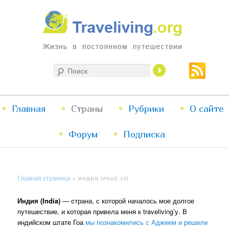
Жизнь в постоянном путешествии
Поиск
Traveliving
Главное
Главная
Страны
Перейти
Перейти
Рубрики
О сайте
меню
Форум
к
к
Подписка
основному
дополнительному
Главная страница
»
ИНДИЯ
(PAGE 15)
содержимому
содержимому
Индия (India)
— cтрана, с которой началось мое долгое
путешествие, и которая привела меня к traveliving’у. В
индийском штате Гоа
мы познакомились с Аджеем и решили