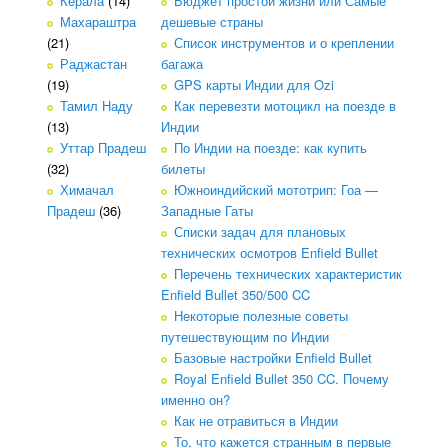
Керала
(14)
Бюджет простой жизни или Самые
Махараштра
дешевые страны
(21)
Список инструментов и о креплении
Раджастан
багажа
(19)
GPS карты Индии для Ozi
Тамил Наду
Как перевезти мотоцикл на поезде в
(13)
Индии
Уттар Прадеш
По Индии на поезде: как купить
(32)
билеты
Химачал
Южноиндийский мототрип: Гоа —
Прадеш
(36)
Западные Гаты
Списки задач для плановых
технических осмотров Enfield Bullet
Перечень технических характеристик
Enfield Bullet 350/500 CC
Некоторые полезные советы
путешествующим по Индии
Базовые настройки Enfield Bullet
Royal Enfield Bullet 350 CC. Почему
именно он?
Как не отравиться в Индии
То, что кажется странным в первые