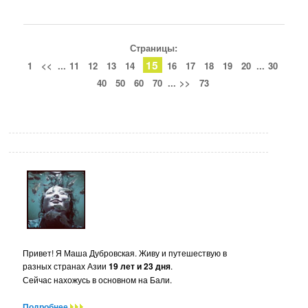
Страницы:
15
1
<<
...
11
12
13
14
16
17
18
19
20
...
30
40
50
60
70
...
>>
73
Привет! Я Маша Дубровская. Живу и путешествую в
разных странах Азии
19 лет и 23 дня
.
Сейчас нахожусь в основном на Бали.
Подробнее