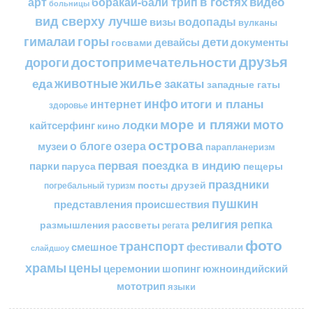
в гостях
видео
арт
боракай-бали трип
больницы
вид сверху лучше
водопады
визы
вулканы
горы
гималаи
дети
документы
госвами
девайсы
друзья
достопримечательности
дороги
жилье
еда
животные
закаты
западные гаты
инфо
итоги и планы
интернет
здоровье
море и пляжи
мото
лодки
кайтсерфинг
кино
острова
о блоге
озера
музеи
парапланеризм
первая поездка в индию
парки
пещеры
паруса
праздники
посты друзей
погребальный туризм
пушкин
представления
происшествия
религия
репка
размышления
рассветы
регата
фото
транспорт
смешное
фестивали
слайдшоу
цены
храмы
церемонии
шопинг
южноиндийский
мототрип
языки