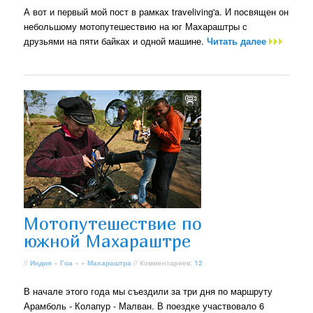
А вот и первый мой пост в рамках traveliving'a. И посвящен он
небольшому мотопутешествию на юг Махараштры с
друзьями на пяти байках и одной машине.
Читать далее
Мотопутешествие по
южной Махараштре
//
Индия
»
Гоа
» +
Махараштра
// Комментариев:
12
В начале этого года мы съездили за три дня по маршруту
Арамболь - Колапур - Малван. В поездке участвовало 6