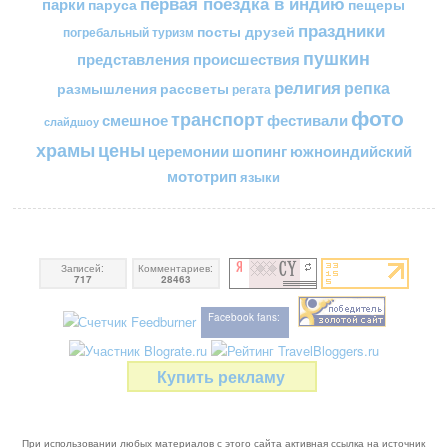
первая поездка в индию
парки
пещеры
паруса
праздники
посты друзей
погребальный туризм
пушкин
представления
происшествия
религия
репка
размышления
рассветы
регата
фото
транспорт
смешное
фестивали
слайдшоу
цены
храмы
церемонии
шопинг
южноиндийский
мототрип
языки
Записей:
Комментариев:
717
28463
Facebook fans:
Купить рекламу
При использовании любых материалов с этого сайта активная ссылка на источник