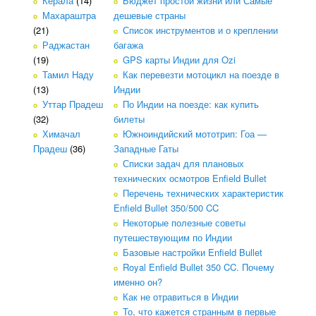
Керала
(14)
Бюджет простой жизни или Самые
Махараштра
дешевые страны
(21)
Список инструментов и о креплении
Раджастан
багажа
(19)
GPS карты Индии для Ozi
Тамил Наду
Как перевезти мотоцикл на поезде в
(13)
Индии
Уттар Прадеш
По Индии на поезде: как купить
(32)
билеты
Химачал
Южноиндийский мототрип: Гоа —
Прадеш
(36)
Западные Гаты
Списки задач для плановых
технических осмотров Enfield Bullet
Перечень технических характеристик
Enfield Bullet 350/500 CC
Некоторые полезные советы
путешествующим по Индии
Базовые настройки Enfield Bullet
Royal Enfield Bullet 350 CC. Почему
именно он?
Как не отравиться в Индии
То, что кажется странным в первые