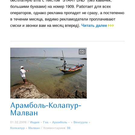
большими буквами) на номер 1909. Работает для всех
операторов, однако реклама пропадет не сразу, а постепенно
в течении месяца, видимо рекламодатели проплачивают
смски и звонки вам на месяц вперед).
Читать далее
Арамболь-Колапур-
Малван
01.02.2009 //
Индия
»
Гоа
»
Арамболь
» +
Венгурла
+
Колхапур
+
Малван
// Комментариев:
38