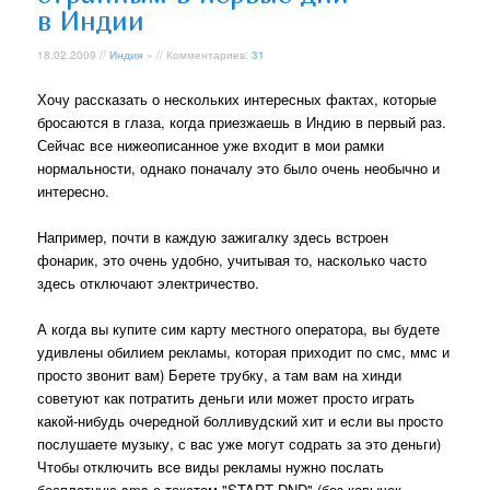
в Индии
18.02.2009 //
Индия
» // Комментариев:
31
Хочу рассказать о нескольких интересных фактах, которые
бросаются в глаза, когда приезжаешь в Индию в первый раз.
Сейчас все нижеописанное уже входит в мои рамки
нормальности, однако поначалу это было очень необычно и
интересно.
Например, почти в каждую зажигалку здесь встроен
фонарик, это очень удобно, учитывая то, насколько часто
здесь отключают электричество.
А когда вы купите сим карту местного оператора, вы будете
удивлены обилием рекламы, которая приходит по смс, ммс и
просто звонит вам) Берете трубку, а там вам на хинди
советуют как потратить деньги или может просто играть
какой-нибудь очередной болливудский хит и если вы просто
послушаете музыку, с вас уже могут содрать за это деньги)
Чтобы отключить все виды рекламы нужно послать
бесплатную sms с текстом "START DND" (без кавычек,