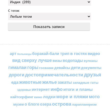
С тегом:
в гостях
видео
арт
боракай-бали трип
больницы
вид сверху лучше
водопады
визы
вулканы
горы
гималаи
дети
документы
госвами
девайсы
друзья
достопримечательности
дороги
жилье
еда
животные
закаты
западные гаты
инфо
итоги и планы
интернет
здоровье
море и пляжи
мото
лодки
кайтсерфинг
кино
острова
о блоге
озера
музеи
парапланеризм