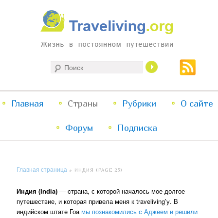
Жизнь в постоянном путешествии
Поиск
Traveliving
Главное
Главная
Страны
Перейти
Перейти
Рубрики
О сайте
меню
Форум
к
к
Подписка
основному
дополнительному
Главная страница
»
ИНДИЯ
(PAGE 25)
содержимому
содержимому
Индия (India)
— cтрана, с которой началось мое долгое
путешествие, и которая привела меня к traveliving’у. В
индийском штате Гоа
мы познакомились с Аджеем и решили