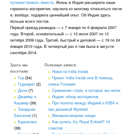
путешествовать вместе
. Жизнь в Индии расширила наши
горизонты восприятия, научила ко многому относиться легче
и, вообще, подарила ценнейший опыт. Об Индии здесь
больше всего постов.
Первый приезд-разведка — с 7 января по 6 февраля 2007
года. Второй, основательный — с 13 июля 2007 по 13
октября 2009 года. Третий, быстрый и деловой — с 19 по 24
января 2010 года. В четвертый раз я там была в августе-
сентябре 2014.
Здесь мы
Полезные записи:
Новости India Inside
посетили:
Гоа
(54)
Проект India Inside или В помощь
Гуджарат
(2)
семье Госвами
Дели
(7)
Сравнение стран, в которых мы жили
Джамму и
Индия: обзор мотоциклов
Кашмир
(39)
Про полеты между Индией и ЮВА и
Западная
про дешевый Мумбай
Бенгалия
(1)
Миниразговорник хинди
Карнатака
Как купить б/у Royal Enfield? 10
(38)
советов