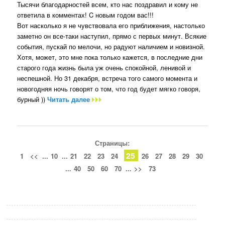
Тысячи благодарностей всем, кто нас поздравил и кому не
ответила в комментах! C новым годом вас!!!
Вот насколько я не чувствовала его приближения, настолько
заметно он все-таки наступил, прямо с первых минут. Всякие
события, пускай по мелочи, но радуют наличием и новизной.
Хотя, может, это мне пока только кажется, в последние дни
старого года жизнь была уж очень спокойной, ленивой и
неспешной. Но 31 декабря, встреча того самого момента и
новогодняя ночь говорят о том, что год будет мягко говоря,
бурный ))
Читать далее
Страницы:
25
1
<<
...
10
...
21
22
23
24
26
27
28
29
30
...
40
50
60
70
...
>>
73