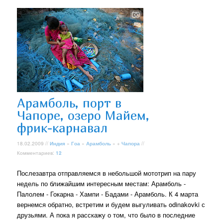
Арамболь, порт в
Чапоре, озеро Майем,
фрик-карнавал
18.02.2009 //
Индия
»
Гоа
»
Арамболь
» +
Чапора
//
Комментариев:
12
Послезавтра отправляемся в небольшой мототрип на пару
недель по ближайшим интересным местам: Арамболь -
Палолем - Гокарна - Хампи - Бадами - Арамболь. К 4 марта
вернемся обратно, встретим и будем выгуливать odinakovki с
друзьями. А пока я расскажу о том, что было в последние