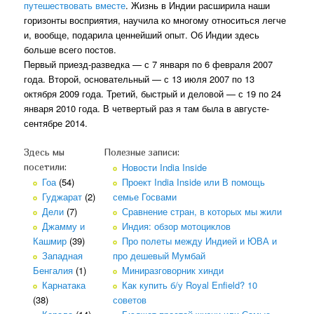
путешествовать вместе
. Жизнь в Индии расширила наши
горизонты восприятия, научила ко многому относиться легче
и, вообще, подарила ценнейший опыт. Об Индии здесь
больше всего постов.
Первый приезд-разведка — с 7 января по 6 февраля 2007
года. Второй, основательный — с 13 июля 2007 по 13
октября 2009 года. Третий, быстрый и деловой — с 19 по 24
января 2010 года. В четвертый раз я там была в августе-
сентябре 2014.
Здесь мы
Полезные записи:
Новости India Inside
посетили:
Гоа
(54)
Проект India Inside или В помощь
Гуджарат
(2)
семье Госвами
Дели
(7)
Сравнение стран, в которых мы жили
Джамму и
Индия: обзор мотоциклов
Кашмир
(39)
Про полеты между Индией и ЮВА и
Западная
про дешевый Мумбай
Бенгалия
(1)
Миниразговорник хинди
Карнатака
Как купить б/у Royal Enfield? 10
(38)
советов