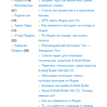
Керала
(14)
Бюджет простой жизни или Самые
Махараштра
дешевые страны
(21)
Список инструментов и о креплении
Раджастан
багажа
(19)
GPS карты Индии для Ozi
Тамил Наду
Как перевезти мотоцикл на поезде в
(13)
Индии
Уттар Прадеш
По Индии на поезде: как купить
(32)
билеты
Химачал
Южноиндийский мототрип: Гоа —
Прадеш
(36)
Западные Гаты
Списки задач для плановых
технических осмотров Enfield Bullet
Перечень технических характеристик
Enfield Bullet 350/500 CC
Некоторые полезные советы
путешествующим по Индии
Базовые настройки Enfield Bullet
Royal Enfield Bullet 350 CC. Почему
именно он?
Как не отравиться в Индии
То, что кажется странным в первые