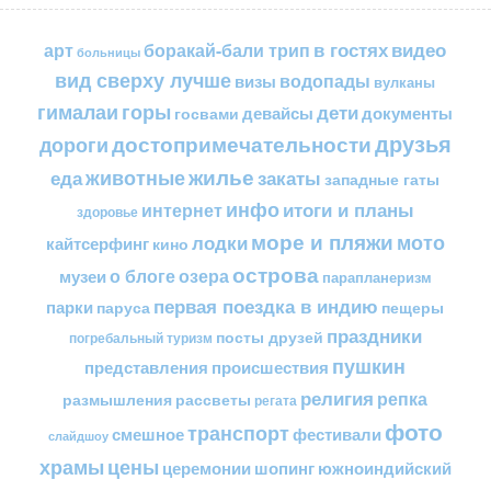
в гостях
видео
арт
боракай-бали трип
больницы
вид сверху лучше
водопады
визы
вулканы
горы
гималаи
дети
документы
госвами
девайсы
друзья
достопримечательности
дороги
жилье
еда
животные
закаты
западные гаты
инфо
итоги и планы
интернет
здоровье
море и пляжи
мото
лодки
кайтсерфинг
кино
острова
о блоге
озера
музеи
парапланеризм
первая поездка в индию
парки
пещеры
паруса
праздники
посты друзей
погребальный туризм
пушкин
представления
происшествия
религия
репка
размышления
рассветы
регата
фото
транспорт
смешное
фестивали
слайдшоу
цены
храмы
церемонии
шопинг
южноиндийский