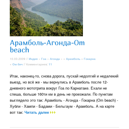
Арамболь-Агонда-Om
beach
10.03.2009 //
Индия
»
Гоа
»
Агонда
» +
Арамболь
+
Гокарна
+
Ом бич
// Комментариев:
11
Итак, наконец-то, снова дорога, пускай недолгий и недалекий
выезд, но всё же - мы вернулись в Арамболь после 12-
дневного мототрипа вокруг Гоа по Карнатаке. Ехали не
спеша, больше 160ти км в день не проезжали. По пунктам
выглядело это так: Арамболь - Агонда - Гокарна (Оm beach) -
Хубли - Хампи - Бадами - Бельгаум - Арамболь. А на карте
вот так:
Читать далее