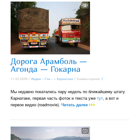
Дорога Арамболь —
Агонда — Гокарна
11.03.2009 //
Индия
»
Гоа
» +
Карнатака
// Комментариев:
7
Мы недавно покатались пару недель по ближайшему штату
Карнатаке, первая часть фоток и текста уже
тут
, а вот и
первое видео (roadmovie).
Читать далее