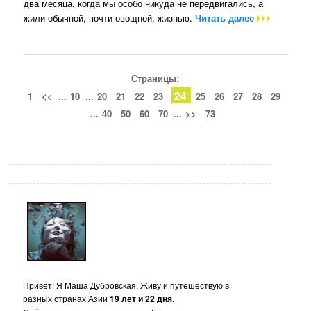
два месяца, когда мы особо никуда не передвигались, а
жили обычной, почти овощной, жизнью.
Читать далее
Страницы:
24
1
<<
...
10
...
20
21
22
23
25
26
27
28
29
...
40
50
60
70
...
>>
73
Привет! Я Маша Дубровская. Живу и путешествую в
разных странах Азии
19 лет и 22 дня
.