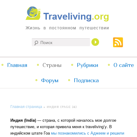
Жизнь в постоянном путешествии
Поиск
Traveliving
Главное
Главная
Страны
Перейти
Перейти
Рубрики
О сайте
меню
Форум
к
к
Подписка
основному
дополнительному
Главная страница
»
ИНДИЯ
(PAGE 24)
содержимому
содержимому
Индия (India)
— cтрана, с которой началось мое долгое
путешествие, и которая привела меня к traveliving’у. В
индийском штате Гоа
мы познакомились с Аджеем и решили