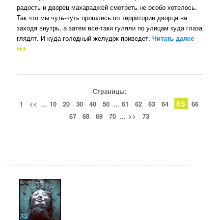
радость и дворец махараджей смотреть не особо хотелось.
Так что мы чуть-чуть прошлись по территории дворца на
заходя внутрь, а затем все-таки гуляли по улицам куда глаза
глядят. И куда голодный желудок приведет.
Читать далее
Страницы:
65
1
<<
...
10
20
30
40
50
...
61
62
63
64
66
67
68
69
70
...
>>
73