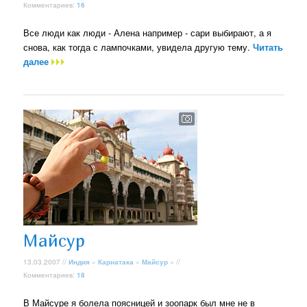
Комментариев:
16
Все люди как люди - Алена например - сари выбирают, а я
снова, как тогда с лампочками, увидела другую тему.
Читать
далее
Майсур
13.03.2007 //
Индия
»
Карнатака
»
Майсур
» //
Комментариев:
18
В Майсуре я болела поясницей и зоопарк был мне не в