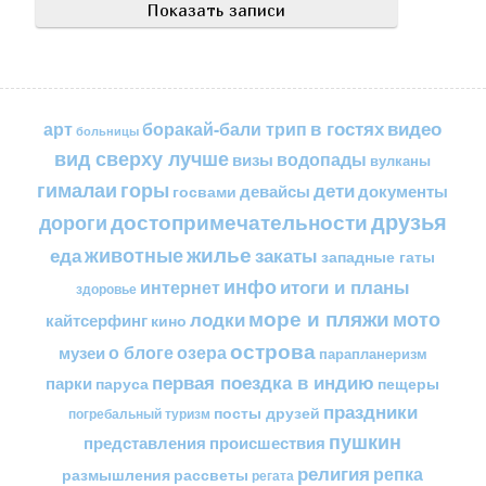
в гостях
видео
арт
боракай-бали трип
больницы
вид сверху лучше
водопады
визы
вулканы
горы
гималаи
дети
документы
госвами
девайсы
друзья
достопримечательности
дороги
жилье
еда
животные
закаты
западные гаты
инфо
итоги и планы
интернет
здоровье
море и пляжи
мото
лодки
кайтсерфинг
кино
острова
о блоге
озера
музеи
парапланеризм
первая поездка в индию
парки
пещеры
паруса
праздники
посты друзей
погребальный туризм
пушкин
представления
происшествия
религия
репка
размышления
рассветы
регата