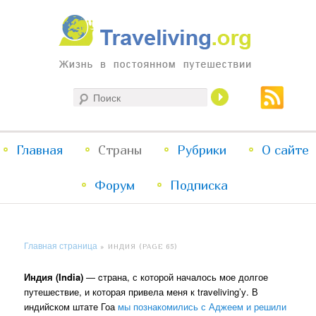
Жизнь в постоянном путешествии
Поиск
Traveliving
Главное
Главная
Страны
Перейти
Перейти
Рубрики
О сайте
меню
Форум
к
к
Подписка
основному
дополнительному
Главная страница
»
ИНДИЯ
(PAGE 65)
содержимому
содержимому
Индия (India)
— cтрана, с которой началось мое долгое
путешествие, и которая привела меня к traveliving’у. В
индийском штате Гоа
мы познакомились с Аджеем и решили