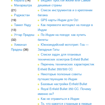
Керала
(14)
Бюджет простой жизни или Самые
Махараштра
дешевые страны
(21)
Список инструментов и о креплении
Раджастан
багажа
(19)
GPS карты Индии для Ozi
Тамил Наду
Как перевезти мотоцикл на поезде в
(13)
Индии
Уттар Прадеш
По Индии на поезде: как купить
(32)
билеты
Химачал
Южноиндийский мототрип: Гоа —
Прадеш
(36)
Западные Гаты
Списки задач для плановых
технических осмотров Enfield Bullet
Перечень технических характеристик
Enfield Bullet 350/500 CC
Некоторые полезные советы
путешествующим по Индии
Базовые настройки Enfield Bullet
Royal Enfield Bullet 350 CC. Почему
именно он?
Как не отравиться в Индии
То, что кажется странным в первые