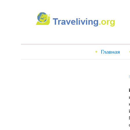
Traveliving
Главное
Главная
меню