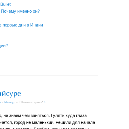
Bullet
C. Почему именно он?
в первые дни в Индии
дии?
айсуре
а
»
Майсур
» // Комментариев:
6
 не знаем чем заняться. Гулять куда глаза
очется, город не маленький. Решили для начала
одить в зоопарк. Вообще, как и все зоопарки,