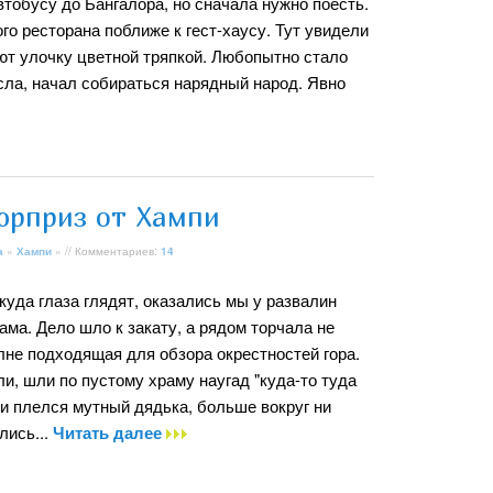
автобусу до Бангалора, но сначала нужно поесть.
го ресторана поближе к гест-хаусу. Тут увидели
ют улочку цветной тряпкой. Любопытно стало
сла, начал собираться нарядный народ. Явно
юрприз от Хампи
а
»
Хампи
» // Комментариев:
14
 куда глаза глядят, оказались мы у развалин
ма. Дело шло к закату, а рядом торчала не
лне подходящая для обзора окрестностей гора.
ли, шли по пустому храму наугад "куда-то туда
ми плелся мутный дядька, больше вокруг ни
лись...
Читать далее