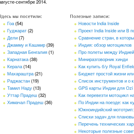
августе-сентябре 2014.
Здесь мы посетили:
Полезные записи:
Гоа
(54)
Новости India Inside
Гуджарат
(2)
Проект India Inside или В
Дели
(7)
Сравнение стран, в котор
Джамму и Кашмир
(39)
Индия: обзор мотоциклов
Западная Бенгалия
(1)
Про полеты между Индие
Карнатака
(38)
Миниразговорник хинди
Керала
(14)
Как купить б/у Royal Enfie
Махараштра
(21)
Бюджет простой жизни ил
Раджастан
(19)
Список инструментов и о 
Тамил Наду
(13)
GPS карты Индии для Ozi
Уттар Прадеш
(32)
Как перевезти мотоцикл н
Химачал Прадеш
(36)
По Индии на поезде: как к
Южноиндийский мототрип:
Списки задач для плановых
Перечень технических хара
Некоторые полезные сове