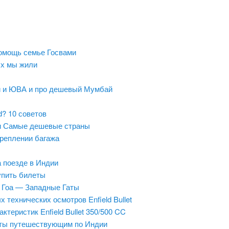
 помощь семье Госвами
ых мы жили
й и ЮВА и про дешевый Мумбай
ld? 10 советов
и Самые дешевые страны
креплении багажа
а поезде в Индии
упить билеты
 Гоа — Западные Гаты
 технических осмотров Enfield Bullet
ктеристик Enfield Bullet 350/500 CC
ты путешествующим по Индии