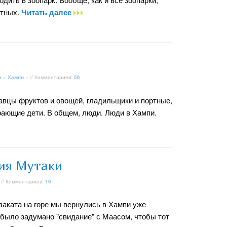
отных.
Читать далее
а
»
Хампи
» // Комментариев:
56
авцы фруктов и овощей, гладильщики и портные,
грающие дети. В общем, люди. Люди в Хампи.
ия Мутаки
 // Комментариев:
19
аката на горе мы вернулись в Хампи уже
с было задумано "свидание" с Маасом, чтобы тот