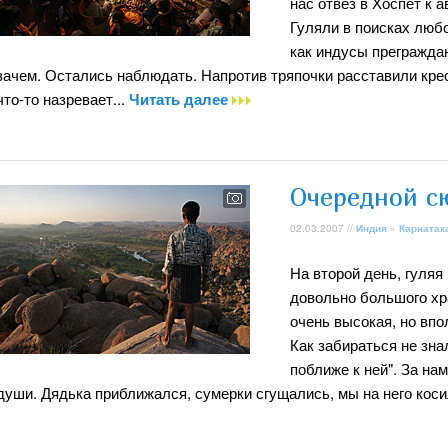
нас отвез в Хоспет к 
Гуляли в поисках любо
как индусы прегражда
зачем. Остались наблюдать. Напротив тряпочки расставили кре
что-то назревает...
Читать далее
Очередной с
02.03.2007 //
Индия
»
Карнатак
На второй день, гуляя
довольно большого хра
очень высокая, но впо
Как забираться не зна
поближе к ней". За на
души. Дядька приближался, сумерки сгущались, мы на него коси