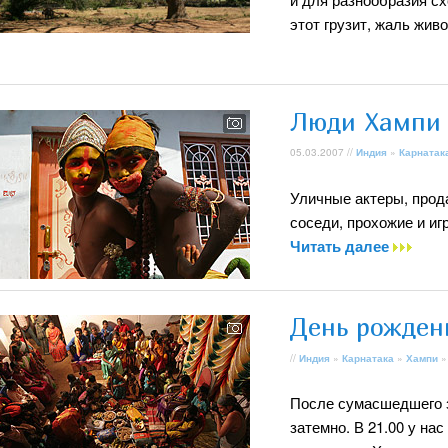
этот грузит, жаль жив
Люди Хампи
05.03.2007 //
Индия
»
Карнатак
Уличные актеры, прод
соседи, прохожие и и
Читать далее
День рожден
//
Индия
»
Карнатака
»
Хампи
»
После сумасшедшего з
затемно. В 21.00 у на