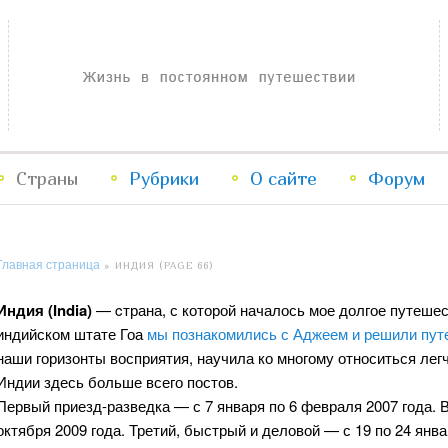
Жизнь в постоянном путешествии
Страны
Рубрики
Перейти
Перейти
О сайте
Форум
к
к
Главная страница
»
ИНДИЯ
(PAGE 66)
основному
дополнительному
Индия (India)
— cтрана, с которой началось мое долгое путешеств
содержимому
содержимому
индийском штате Гоа
мы познакомились с Аджеем и решили пут
наши горизонты восприятия, научила ко многому относиться лег
Индии здесь больше всего постов.
Первый приезд-разведка — с 7 января по 6 февраля 2007 года. 
октября 2009 года. Третий, быстрый и деловой — с 19 по 24 янва