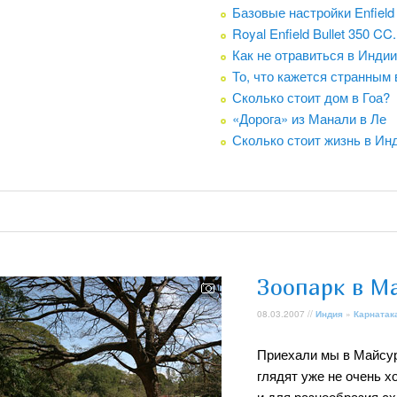
Базовые настройки Enfield 
Royal Enfield Bullet 350 C
Как не отравиться в Индии
То, что кажется странным 
Сколько стоит дом в Гоа?
«Дорога» из Манали в Ле
Сколько стоит жизнь в Ин
Зоопарк в М
08.03.2007 //
Индия
»
Карнатак
Приехали мы в Майсур,
глядят уже не очень х
и для разнообразия сх