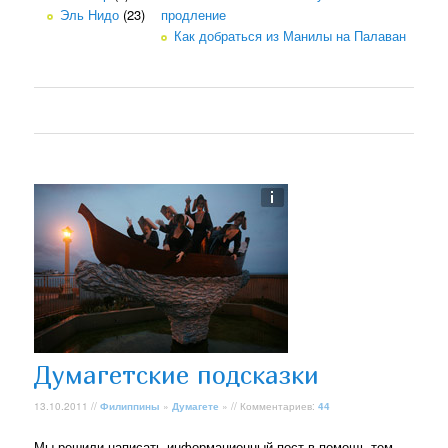
Эль Нидо
(23)
продление
Как добраться из Манилы на Палаван
Думагетские подсказки
13.10.2011 //
Филиппины
»
Думагете
» // Комментариев:
44
Мы решили написать информационный пост в помощь тем,