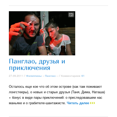
Панглао, друзья и
приключения
27.09.2011 //
Филиппины
»
Панглао
» // Комментариев:
61
Осталось еще кое что об этом острове (как там поживают
лонгстееры), о новых и старых друзья (Таня, Дима, Наташа)
+ бонус в виде пары приключений: о преследовавшем нас
маньяке и о грабителе-шантажисте.
Читать далее