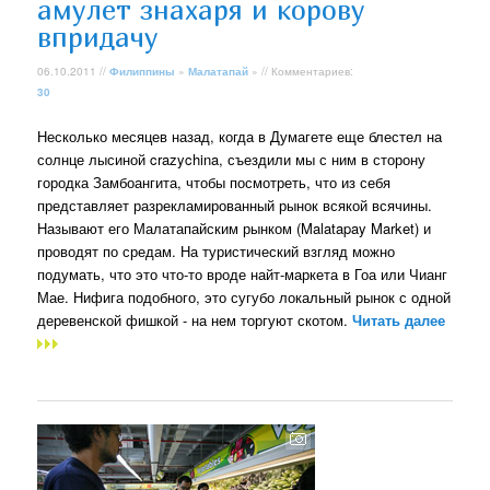
амулет знахаря и корову
впридачу
06.10.2011 //
Филиппины
»
Малатапай
» // Комментариев:
30
Несколько месяцев назад, когда в Думагете еще блестел на
солнце лысиной crazychina, съездили мы с ним в сторону
городка Замбоангита, чтобы посмотреть, что из себя
представляет разрекламированный рынок всякой всячины.
Называют его Малатапайским рынком (Malatapay Market) и
проводят по средам. На туристический взгляд можно
подумать, что это что-то вроде найт-маркета в Гоа или Чианг
Мае. Нифига подобного, это сугубо локальный рынок с одной
деревенской фишкой - на нем торгуют скотом.
Читать далее