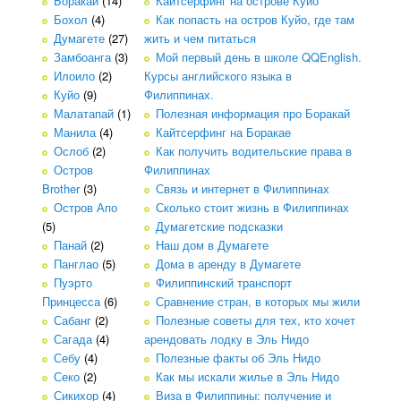
Боракай
(14)
Кайтсерфинг на острове Куйо
Бохол
(4)
Как попасть на остров Куйо, где там
Думагете
(27)
жить и чем питаться
Замбоанга
(3)
Мой первый день в школе QQEnglish.
Илоило
(2)
Курсы английского языка в
Куйо
(9)
Филиппинах.
Малатапай
(1)
Полезная информация про Боракай
Манила
(4)
Кайтсерфинг на Боракае
Ослоб
(2)
Как получить водительские права в
Остров
Филиппинах
Brother
(3)
Связь и интернет в Филиппинах
Остров Апо
Сколько стоит жизнь в Филиппинах
(5)
Думагетские подсказки
Панай
(2)
Наш дом в Думагете
Панглао
(5)
Дома в аренду в Думагете
Пуэрто
Филиппинский транспорт
Принцесса
(6)
Сравнение стран, в которых мы жили
Сабанг
(2)
Полезные советы для тех, кто хочет
Сагада
(4)
арендовать лодку в Эль Нидо
Себу
(4)
Полезные факты об Эль Нидо
Секо
(2)
Как мы искали жилье в Эль Нидо
Сикихор
(4)
Виза в Филиппины: получение и