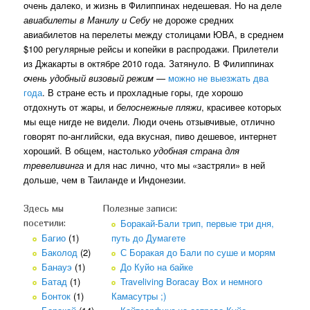
очень далеко, и жизнь в Филиппинах недешевая. Но на деле
авиабилеты в Манилу и Себу
не дороже средних
авиабилетов на перелеты между столицами ЮВА, в среднем
$100 регулярные рейсы и копейки в распродажи. Прилетели
из Джакарты в октябре 2010 года. Затянуло. В Филиппинах
очень удобный визовый режим
—
можно не выезжать два
года
. В стране есть и прохладные горы, где хорошо
отдохнуть от жары, и
белоснежные пляжи
, красивее которых
мы еще нигде не видели. Люди очень отзывчивые, отлично
говорят по-английски, еда вкусная, пиво дешевое, интернет
хороший. В общем, настолько
удобная страна для
тревеливинга
и для нас лично, что мы «застряли» в ней
дольше, чем в Таиланде и Индонезии.
Здесь мы
Полезные записи:
Боракай-Бали трип, первые три дня,
посетили:
Багио
(1)
путь до Думагете
Баколод
(2)
С Боракая до Бали по суше и морям
Банауэ
(1)
До Куйо на байке
Батад
(1)
Traveliving Boracay Box и немного
Бонток
(1)
Камасутры ;)