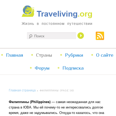
Жизнь в постоянном путешествии
Поиск
Traveliving
Главное
Главная
Страны
Перейти
Перейти
Рубрики
О сайте
меню
Форум
к
к
Подписка
основному
дополнительному
Главная страница
»
ФИЛИППИНЫ
(PAGE 16)
содержимому
содержимому
Филиппины (Philippines)
— самая неожиданная для нас
страна в ЮВА. Мы ей почему-то не интересовались долгое
время, даже не задумывались. Откуда-то казалось, что она