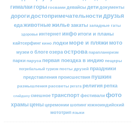
горы
гималаи
дети
документы
госвами
девайсы
друзья
достопримечательности
дороги
жилье
еда
животные
закаты
западные гаты
инфо
итоги и планы
интернет
здоровье
море и пляжи
мото
лодки
кайтсерфинг
кино
острова
о блоге
озера
музеи
парапланеризм
первая поездка в индию
парки
пещеры
паруса
праздники
посты друзей
погребальный туризм
пушкин
представления
происшествия
религия
репка
размышления
рассветы
регата
фото
транспорт
смешное
фестивали
слайдшоу
цены
храмы
церемонии
шопинг
южноиндийский
мототрип
языки