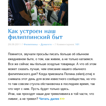
Как устроен наш
филиппинский быт
29.09.2011 //
Филиппины
»
Думагете
» // Комментариев:
101
Помнится, звучали просьбы писать больше об обычном
ежедневном быте, о том, как живем, а не только катаемся.
Все же сейчас мы больше оседлые товарищи. А что об этом
может сказать лучше, чем описание нашего обычного
филиппинского дня? Когда приезжала Полина zelenij-zmej я
снимала этот день для всем известного сообщества, но что-
то там совсем стухла обстановочка в последнее время, так
что черт с ним. Пусть будет только здесь.
Итак, как проходят наши дни тревеливинга в той части, что
ливинг, а не тревел?
Читать далее