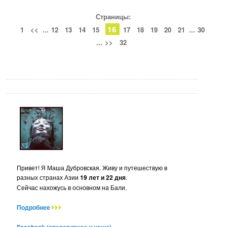
Страницы:
16
1
<<
...
12
13
14
15
17
18
19
20
21
...
30
...
>>
32
Привет! Я Маша Дубровская. Живу и путешествую в
разных странах Азии
19 лет и 22 дня
.
Сейчас нахожусь в основном на Бали.
Подробнее