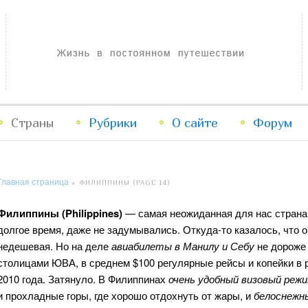
Жизнь в постоянном путешествии
Страны
Рубрики
Перейти
Перейти
О сайте
Форум
к
к
Главная страница
»
ФИЛИППИНЫ
(PAGE 14)
основному
дополнительному
Филиппины (Philippines)
— самая неожиданная для нас страна
содержимому
содержимому
долгое время, даже не задумывались. Откуда-то казалось, что о
недешевая. Но на деле
авиабилеты в Манилу и Себу
не дороже
столицами ЮВА, в среднем $100 регулярные рейсы и копейки в 
2010 года. Затянуло. В Филиппинах
очень удобный визовый реж
и прохладные горы, где хорошо отдохнуть от жары, и
белоснежн