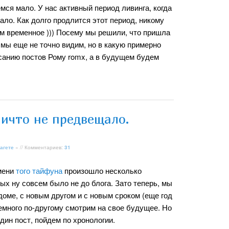
мся мало. У нас активный период ливинга, когда
мало. Как долго продлится этот период, никому
чем временное ))) Посему мы решили, что пришла
 мы еще не точно видим, но в какую примерно
исанию постов Рому romx, а в будущем будем
ничто не предвещало.
агете
» // Комментариев:
31
мени
того тайфуна
произошло несколько
рых ну совсем было не до блога. Зато теперь, мы
 доме, с новым другом и с новым сроком (еще год
немного по-другому смотрим на свое будущее. Но
дин пост, пойдем по хронологии.