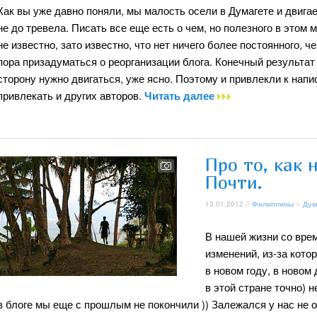
Как вы уже давно поняли, мы малость осели в Думагете и двигае
не до тревела. Писать все еще есть о чем, но полезного в этом 
не известно, зато известно, что нет ничего более постоянного, 
пора призадуматься о реорганизации блога. Конечный результат
сторону нужно двигаться, уже ясно. Поэтому и привлекли к нап
привлекать и других авторов.
Читать далее
Про то, как 
Почти.
13.01.2012 //
Филиппины
»
Дум
В нашей жизни со вре
изменений, из-за кото
в новом году, в новом
в этой стране точно) 
в блоге мы еще с прошлым не покончили )) Залежался у нас не о