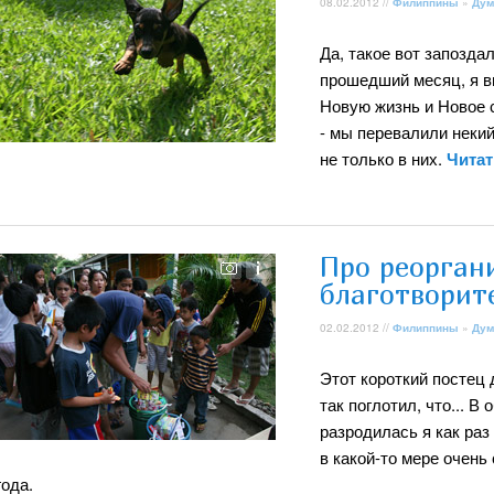
08.02.2012 //
Филиппины
»
Дум
Да, такое вот запозда
прошедший месяц, я в
Новую жизнь и Новое с
- мы перевалили некий
не только в них.
Читат
Про реорган
благотворит
02.02.2012 //
Филиппины
»
Дум
Этот короткий постец
так поглотил, что... В
разродилась я как раз 
в какой-то мере очень
года.