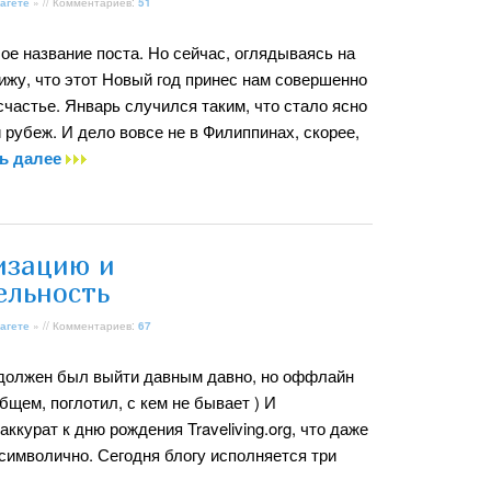
агете
» // Комментариев:
51
лое название поста. Но сейчас, оглядываясь на
ижу, что этот Новый год принес нам совершенно
частье. Январь случился таким, что стало ясно
 рубеж. И дело вовсе не в Филиппинах, скорее,
ь далее
изацию и
ельность
агете
» // Комментариев:
67
 должен был выйти давным давно, но оффлайн
 общем, поглотил, с кем не бывает ) И
аккурат к дню рождения Traveliving.org, что даже
 символично. Сегодня блогу исполняется три