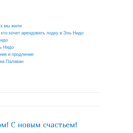
ых мы жили
 кто хочет арендовать лодку в Эль Нидо
Нидо
ь Нидо
ние и продление
 на Палаван
м! С новым счастьем!