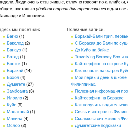
видели. Люди очень отзывчивые, отлично говорят по-английски, 
общем, настолько
удобная страна для тревеливинга
и для нас 
Таиланде и Индонезии.
Здесь мы посетили:
Полезные записи:
Багио
(1)
Боракай-Бали трип, первые
Баколод
(2)
С Боракая до Бали по суш
Банауэ
(1)
До Куйо на байке
Батад
(1)
Traveliving Boracay Box и 
Бонток
(1)
Кайтсерфинг на острове К
Боракай
(14)
Как попасть на остров Куйо
Бохол
(4)
Мой первый день в школе 
Думагете
(27)
Филиппинах.
Замбоанга
(3)
Полезная информация про
Илоило
(2)
Кайтсерфинг на Боракае
Куйо
(9)
Как получить водительски
Малатапай
(1)
Связь и интернет в Филип
Манила
(4)
Сколько стоит жизнь в Фи
Ослоб
(2)
Думагетские подсказки