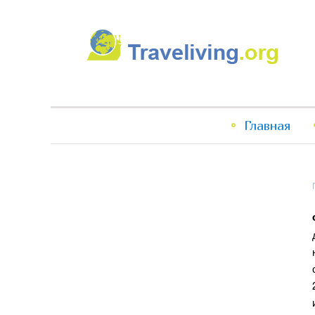
Traveliving
Главное
Главная
меню