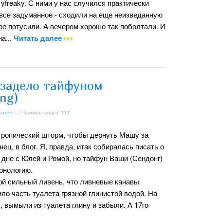
yfreaky. С ними у нас случился практически
и все задуманное - сходили на еще неизведанную
ре потусили. А вечером хорошо так поболтали. И
а...
Читать далее
 задело тайфуном
ng)
агете
» // Комментариев:
117
ропический шторм, чтобы дернуть Машу за
нец, в блог. Я, правда, итак собиралась писать о
дне с Юлей и Ромой, но тайфун Ваши (Сендонг)
онологию.
ой сильный ливень, что ливневые канавы
ло часть туалета грязной глинистой водой. На
 вымыли из туалета глину и забыли. А 17го