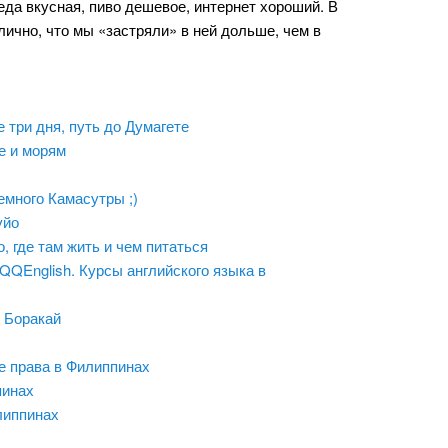
еда вкусная, пиво дешевое, интернет хороший. В
лично, что мы «застряли» в ней дольше, чем в
 три дня, путь до Думагете
е и морям
немного Камасутры ;)
уйо
, где там жить и чем питаться
QQEnglish. Курсы английского языка в
 Боракай
е права в Филиппинах
пинах
липпинах