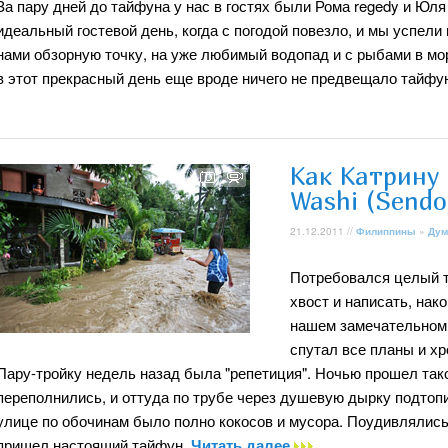
За пару дней до тайфуна у нас в гостях были Рома regedy и Юля 
идеальный гостевой день, когда с погодой повезло, и мы успел
нами обзорную точку, на уже любимый водопад и с рыбами в мо
в этот прекрасный день еще вроде ничего не предвещало тайфун
Как Катрину
Washi (Sendo
21.12.2011 //
Филиппины
»
Дум
Потребовался целый т
хвост и написать, нако
нашем замечательном 
спутал все планы и хр
Пару-тройку недель назад была "репетиция". Ночью прошел так
переполнились, и оттуда по трубе через душевую дырку подтопи
улице по обочинам было полно кокосов и мусора. Поудивлялись,
пришел настоящий тайфун.
Читать далее