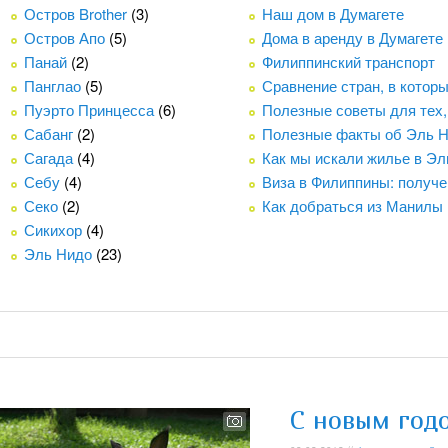
Остров Brother
(3)
Наш дом в Думагете
Остров Апо
(5)
Дома в аренду в Думагете
Панай
(2)
Филиппинский транспорт
Панглао
(5)
Сравнение стран, в котор
Пуэрто Принцесса
(6)
Полезные советы для тех,
Сабанг
(2)
Полезные факты об Эль 
Сагада
(4)
Как мы искали жилье в Эл
Себу
(4)
Виза в Филиппины: получе
Секо
(2)
Как добраться из Манилы
Сикихор
(4)
Эль Нидо
(23)
С новым годо