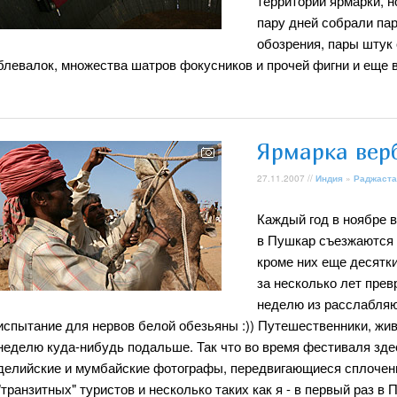
территории ярмарки, н
пару дней собрали пар
обозрения, пары штук 
блевалок, множества шатров фокусников и прочей фигни и еще 
Ярмарка вер
27.11.2007 //
Индия
»
Раджаста
Каждый год в ноябре 
в Пушкар съезжаются 
кроме них еще десятк
за несколько лет пре
неделю из расслабляю
испытание для нервов белой обезьяны :)) Путешественники, жив
неделю куда-нибудь подальше. Так что во время фестиваля зде
делийские и мумбайские фотографы, передвигающиеся сплочен
"транзитных" туристов и несколько таких как я - в первый раз в 