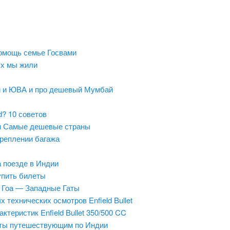
 помощь семье Госвами
ых мы жили
й и ЮВА и про дешевый Мумбай
ld? 10 советов
и Самые дешевые страны
креплении багажа
а поезде в Индии
упить билеты
 Гоа — Западные Гаты
 технических осмотров Enfield Bullet
ктеристик Enfield Bullet 350/500 CC
ты путешествующим по Индии