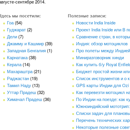
августе-сентябре 2014.
Здесь мы посетили:
Полезные записи:
Гоа
(54)
Новости India Inside
Гуджарат
(2)
Проект India Inside или В
Дели
(7)
Сравнение стран, в котор
Джамму и Кашмир
(39)
Индия: обзор мотоциклов
Западная Бенгалия
(1)
Про полеты между Индие
Карнатака
(38)
Миниразговорник хинди
Керала
(14)
Как купить б/у Royal Enfie
Махараштра
(21)
Бюджет простой жизни ил
Раджастан
(19)
Список инструментов и о 
Тамил Наду
(13)
GPS карты Индии для Ozi
Уттар Прадеш
(32)
Как перевезти мотоцикл н
Химачал Прадеш
(36)
По Индии на поезде: как к
Южноиндийский мототрип:
Списки задач для плановых
Перечень технических хара
Некоторые полезные сове