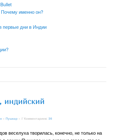
Bullet
C. Почему именно он?
в первые дни в Индии
дии?
, индийский
н
»
Пушкар
» // Комментариев:
36
ов веселуха творилась, конечно, не только на