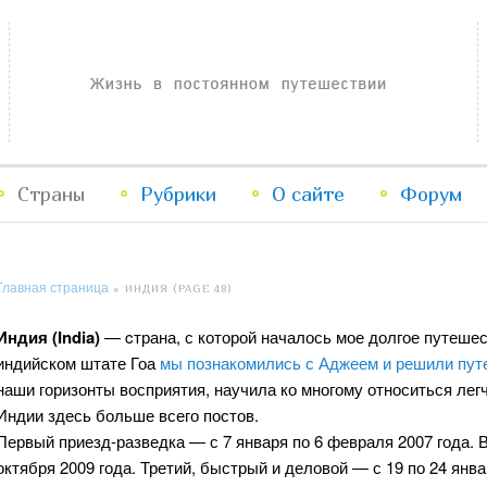
Жизнь в постоянном путешествии
Страны
Рубрики
Перейти
Перейти
О сайте
Форум
к
к
Главная страница
»
ИНДИЯ
(PAGE 48)
основному
дополнительному
Индия (India)
— cтрана, с которой началось мое долгое путешеств
содержимому
содержимому
индийском штате Гоа
мы познакомились с Аджеем и решили пут
наши горизонты восприятия, научила ко многому относиться лег
Индии здесь больше всего постов.
Первый приезд-разведка — с 7 января по 6 февраля 2007 года. 
октября 2009 года. Третий, быстрый и деловой — с 19 по 24 янва