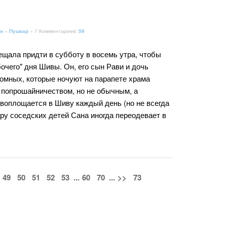
н
»
Пушкар
» // Комментариев:
59
ещала придти в субботу в восемь утра, чтобы
очего" дня Шивы. Он, его сын Рави и дочь
домных, которые ночуют на парапете храма
попрошайничеством, но не обычным, а
евоплощается в Шиву каждый день (но не всегда
ару соседских детей Сана иногда переодевает в
49
50
51
52
53
...
60
70
...
>>
73