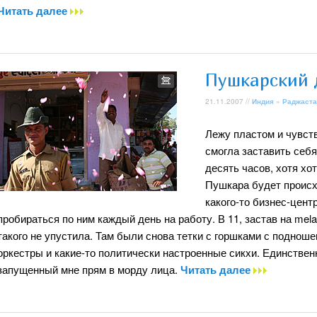
Читать далее
Пушкарский 
21.11.2007 //
Индия
»
Раджаста
Лежу пластом и чувств
смогла заставить себя
десять часов, хотя хот
Пушкара будет происх
какого-то бизнес-центр
пробираться по ним каждый день на работу. В 11, застав на mela
такого не упустила. Там были снова тетки с горшками с поднош
оркестры и какие-то политически настроенные сикхи. Единственн
запущенный мне прям в морду лица.
Читать далее