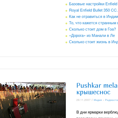
Базовые настройки Enfield 
Royal Enfield Bullet 350 C
Как не отравиться в Индии
То, что кажется странным 
Сколько стоит дом в Гоа?
«Дорога» из Манали в Ле
Сколько стоит жизнь в Ин
Pushkar mela
крышеснос
29.11.2007 //
Индия
»
Раджаста
В дни ярмарки верблюд