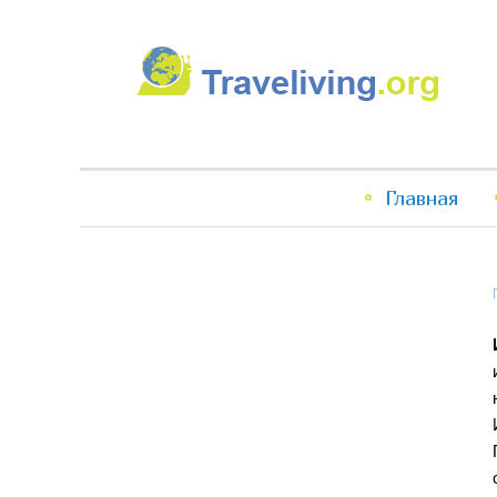
Traveliving
Главное
Главная
меню