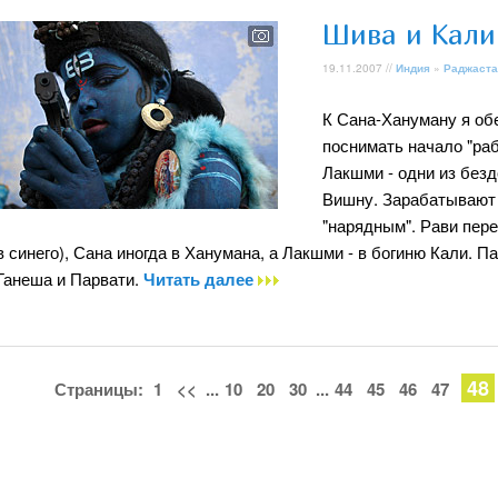
Шива и Кали
19.11.2007 //
Индия
»
Раджаста
К Сана-Хануману я об
поснимать начало "раб
Лакшми - одни из без
Вишну. Зарабатывают 
"нарядным". Рави пер
в синего), Сана иногда в Ханумана, а Лакшми - в богиню Кали. П
Ганеша и Парвати.
Читать далее
48
Страницы:
1
<<
...
10
20
30
...
44
45
46
47