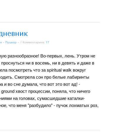
дневник
н
»
Пушкар
» // Комментариев:
17
ую разнообразное! Во-первых, лень. Утром не
 проснуться ни в восемь, ни в девять и даже в
ела посмотреть что за spiritual walk вокруг
одить. Смотрела сон про белые лабиринты
а и во сне думала, что вот это вот ад! -
 ground хвост процессии, поняла, что ничего
ениями на головах, сумасшедшие каталки-
ое, что меня "разбудило" - пучок лохматых роз,