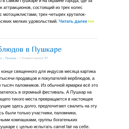
о в самом Пушкаре и на окраине города, где за
к аттракционов, состоящий из трех колес
с мотоциклистами, трех-четырех крутилок-
всяких мелких удовольствий.
Читать далее
блюдов в Пушкаре
н
»
Пушкар
» // Комментариев:
51
в конце священного для индусов месяца картика
тысячи продавцов и покупателей верблюдов, а
и тысяч паломников. Из обычной ярмарки всё это
вратилось в огромный фестиваль. А Пушкар на
щего тихого места превращается в настоящее
ущие здесь долго, предпочитают свалить на эту
сь были только участники, паломники,
ными компашками, группы богатеньких
Пушкаре с целью испытать camel fair на себе.