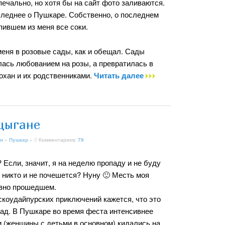
печально, но хотя бы на сайт фото заливаются.
следнее о Пушкаре. Собственно, о последнем
ыпившем из меня все соки.
меня в розовые сады, как и обещал. Сады
илась любованием на розы, а превратилась в
охан и их родственниками.
Читать далее
цыгане
н
»
Пушкар
» // Комментариев:
79
? Если, значит, я на неделю пропаду и не буду
о никто и не почешется? Нуну 🙂 Месть моя
давно прошедшем.
коудайпурских приключений кажется, что это
ад. В Пушкаре во время феста интенсивнее
и (женщины с детьми в основном) кидались на