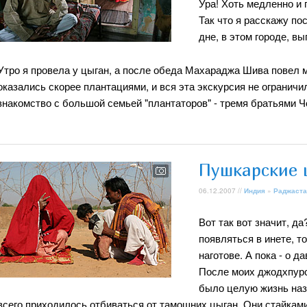
Ура! Хоть медленно и 
Так что я расскажу по
дне, в этом городе, в
Утро я провела у цыган, а после обеда Махараджа Шива повел 
оказались скорее плантациями, и вся эта экскурсия не огранич
знакомство с большой семьей "плантаторов" - тремя братьями Ч
Пушкарские 
06.12.2007 //
Индия
»
Раджаста
Вот так вот значит, да
появляться в инете, т
наготове. А пока - о 
После моих джодхпурс
было целую жизнь наз
всего приходилось отбиваться от тамошних цыган. Они стайкам