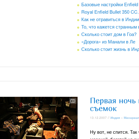
Базовые настройки Enfield 
Royal Enfield Bullet 350 C
Как не отравиться в Индии
То, что кажется странным 
Сколько стоит дом в Гоа?
«Дорога» из Манали в Ле
Сколько стоит жизнь в Ин
Первая ночь
съемок
13.12.2007 //
Индия
»
Махараш
Ну вот, не спится. Та