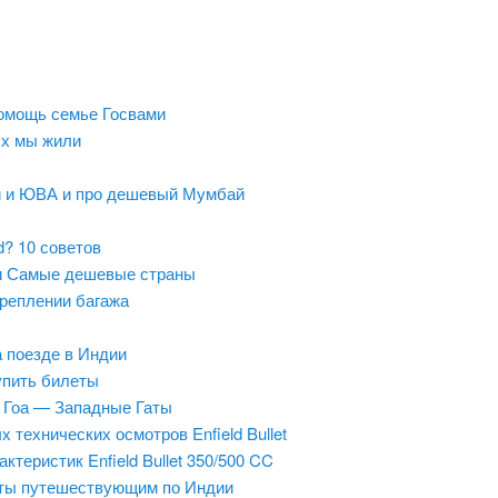
 помощь семье Госвами
ых мы жили
й и ЮВА и про дешевый Мумбай
ld? 10 советов
и Самые дешевые страны
креплении багажа
а поезде в Индии
упить билеты
 Гоа — Западные Гаты
 технических осмотров Enfield Bullet
ктеристик Enfield Bullet 350/500 CC
ты путешествующим по Индии