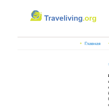
Traveliving
Главное
Главная
меню