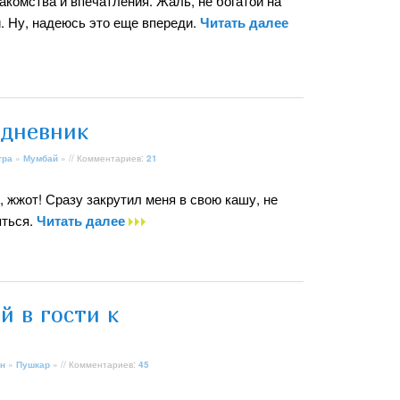
накомства и впечатления. Жаль, не богатой на
. Ну, надеюсь это еще впереди.
Читать далее
дневник
тра
»
Мумбай
» // Комментариев:
21
, жжот! Сразу закрутил меня в свою кашу, не
яться.
Читать далее
й в гости к
н
»
Пушкар
» // Комментариев:
45