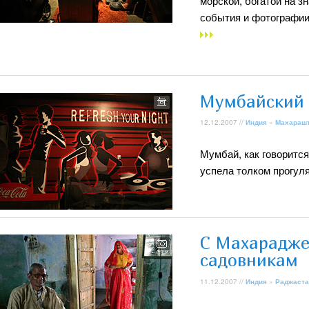
морской, богатой на з
события и фотографии
Мумбайский 
12.12.2007 //
Индия
»
Махараш
Мумбай, как говорится
успела толком прогул
С Махарадже
садовникам
11.12.2007 //
Индия
»
Раджаста