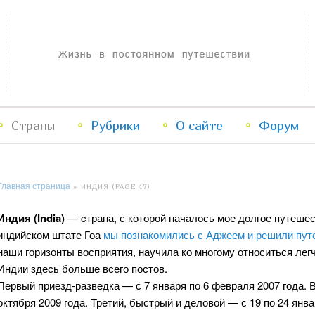
Жизнь в постоянном путешествии
Страны
Рубрики
Перейти
Перейти
О сайте
Форум
к
к
Главная страница
»
ИНДИЯ
(PAGE 47)
основному
дополнительному
Индия (India)
— cтрана, с которой началось мое долгое путешеств
содержимому
содержимому
индийском штате Гоа
мы познакомились с Аджеем и решили пут
наши горизонты восприятия, научила ко многому относиться лег
Индии здесь больше всего постов.
Первый приезд-разведка — с 7 января по 6 февраля 2007 года. 
октября 2009 года. Третий, быстрый и деловой — с 19 по 24 янва