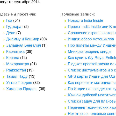
августе-сентябре 2014.
Здесь мы посетили:
Полезные записи:
Гоа
(54)
Новости India Inside
Гуджарат
(2)
Проект India Inside или В
Дели
(7)
Сравнение стран, в котор
Джамму и Кашмир
(39)
Индия: обзор мотоциклов
Западная Бенгалия
(1)
Про полеты между Индие
Карнатака
(38)
Миниразговорник хинди
Керала
(14)
Как купить б/у Royal Enfie
Махараштра
(21)
Бюджет простой жизни ил
Раджастан
(19)
Список инструментов и о 
Тамил Наду
(13)
GPS карты Индии для Ozi
Уттар Прадеш
(32)
Как перевезти мотоцикл н
Химачал Прадеш
(36)
По Индии на поезде: как к
Южноиндийский мототрип:
Списки задач для плановых
Перечень технических хара
Некоторые полезные сове