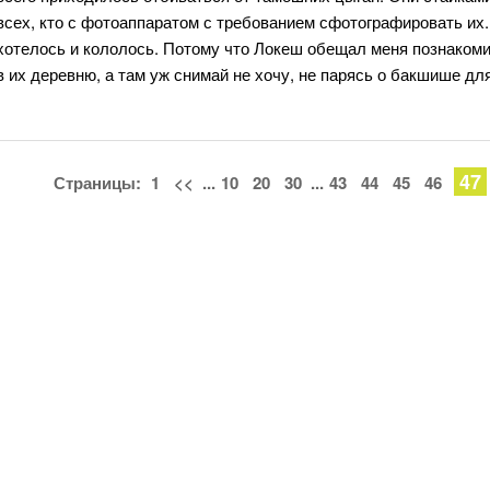
всех, кто с фотоаппаратом с требованием сфотографировать их.
хотелось и кололось. Потому что Локеш обещал меня познакоми
в их деревню, а там уж снимай не хочу, не парясь о бакшише дл
47
Страницы:
1
<<
...
10
20
30
...
43
44
45
46