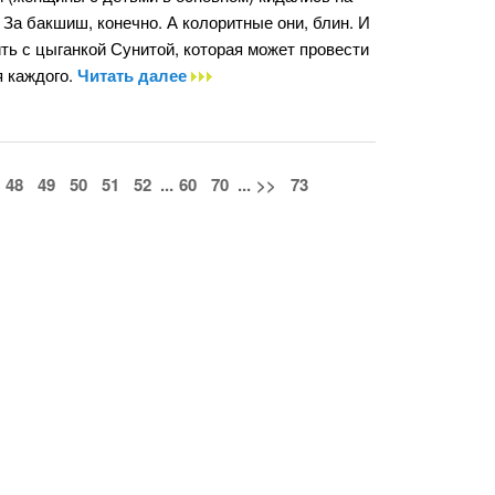
 За бакшиш, конечно. А колоритные они, блин. И
ть с цыганкой Сунитой, которая может провести
я каждого.
Читать далее
48
49
50
51
52
...
60
70
...
>>
73