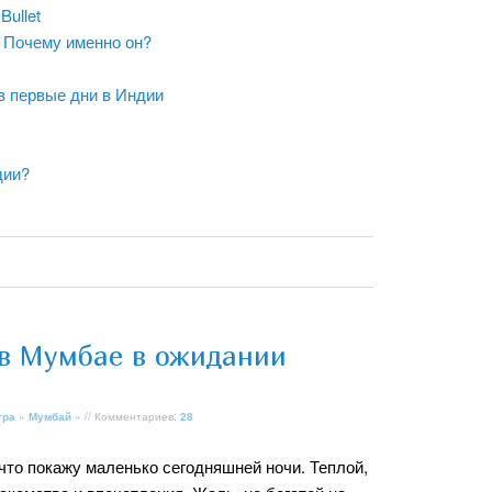
Bullet
C. Почему именно он?
в первые дни в Индии
дии?
 в Мумбае в ожидании
тра
»
Мумбай
» // Комментариев:
28
к что покажу маленько сегодняшней ночи. Теплой,