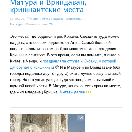
Матура и Вриндаван,
кришнаитские места
31.10.2007 //
Индия
»
Уттар Прадеш
»
Вриндаван
» +
Матхура
// Комментариев:
78
Это места, где родился и рос Кришна. Съездить туда можно
на день, это совсем недалеко от Агры. Самый большой
наплыв паломников там на Джанмаштами - день рождения
Кришны в сентябре. В это время, если вы помните, я была в
Китае, в Ченду, и
поздравляла оттуда и Оксану, у которой
ДР совпал с кришниным
🙂 И в Матуре и во Вриндаване (оба
городка недалеко друг от друга) ехать лучше сразу в старый
город. На его узких улицах куда уютнее, чем в пыльной и
шумной новой части. В Матуре, конечно, есть храм на месте,
где жил младенец Кришна.
Читать далее