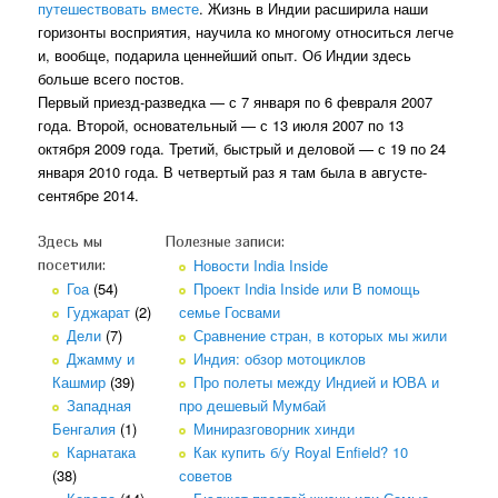
путешествовать вместе
. Жизнь в Индии расширила наши
горизонты восприятия, научила ко многому относиться легче
и, вообще, подарила ценнейший опыт. Об Индии здесь
больше всего постов.
Первый приезд-разведка — с 7 января по 6 февраля 2007
года. Второй, основательный — с 13 июля 2007 по 13
октября 2009 года. Третий, быстрый и деловой — с 19 по 24
января 2010 года. В четвертый раз я там была в августе-
сентябре 2014.
Здесь мы
Полезные записи:
Новости India Inside
посетили:
Гоа
(54)
Проект India Inside или В помощь
Гуджарат
(2)
семье Госвами
Дели
(7)
Сравнение стран, в которых мы жили
Джамму и
Индия: обзор мотоциклов
Кашмир
(39)
Про полеты между Индией и ЮВА и
Западная
про дешевый Мумбай
Бенгалия
(1)
Миниразговорник хинди
Карнатака
Как купить б/у Royal Enfield? 10
(38)
советов