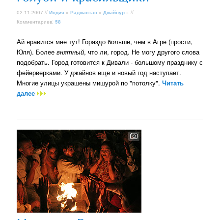
02.11.2007 //
Индия
»
Раджастан
»
Джайпур
» //
Комментариев:
58
Ай нравится мне тут! Гораздо больше, чем в Агре (прости,
Юля). Более
внятный
, что ли, город. Не могу другого слова
подобрать. Город готовится к Дивали - большому празднику с
фейерверками. У джайнов еще и новый год наступает.
Многие улицы украшены мишурой по "потолку".
Читать
далее