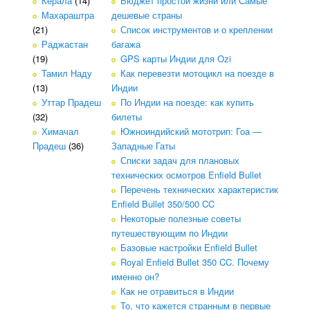
Керала
(14)
Бюджет простой жизни или Самые
Махараштра
дешевые страны
(21)
Список инструментов и о креплении
Раджастан
багажа
(19)
GPS карты Индии для Ozi
Тамил Наду
Как перевезти мотоцикл на поезде в
(13)
Индии
Уттар Прадеш
По Индии на поезде: как купить
(32)
билеты
Химачал
Южноиндийский мототрип: Гоа —
Прадеш
(36)
Западные Гаты
Списки задач для плановых
технических осмотров Enfield Bullet
Перечень технических характеристик
Enfield Bullet 350/500 CC
Некоторые полезные советы
путешествующим по Индии
Базовые настройки Enfield Bullet
Royal Enfield Bullet 350 CC. Почему
именно он?
Как не отравиться в Индии
То, что кажется странным в первые