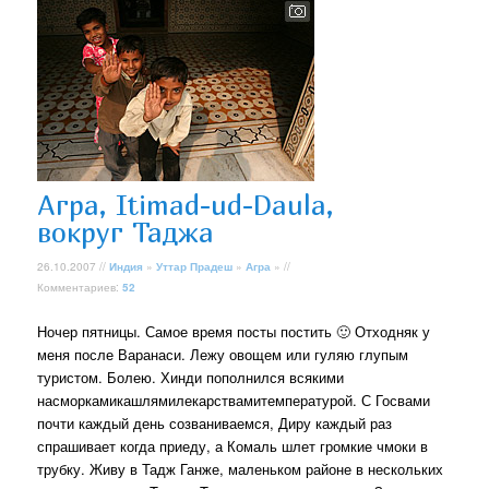
Агра, Itimad-ud-Daula,
вокруг Таджа
26.10.2007 //
Индия
»
Уттар Прадеш
»
Агра
» //
Комментариев:
52
Ночер пятницы. Самое время посты постить 🙂 Отходняк у
меня после Варанаси. Лежу овощем или гуляю глупым
туристом. Болею. Хинди пополнился всякими
насморкамикашлямилекарствамитемпературой. С Госвами
почти каждый день созваниваемся, Диру каждый раз
спрашивает когда приеду, а Комаль шлет громкие чмоки в
трубку. Живу в Тадж Ганже, маленьком районе в нескольких