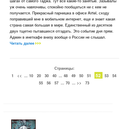
шагах от самого Таджа. Тут все какие-то занятые. Зазывалы
уж очень навязчивы, спокойно пообщаться ни с кем не
получается. Прекрасный парнишка в офисе Airtel, сходу
поправившей мне в мобильном интернет, еще и знает какая
страна самая большая в мире. Единственный из десятков
двух тщетно пытавшихся отгадать. Это событие дня прям.
Админ в инеткафе внизу вообще о России не слышал.
Читать далее
Страницы:
52
1
<<
...
10
20
30
40
...
48
49
50
51
53
54
55
56
57
...
70
...
>>
73