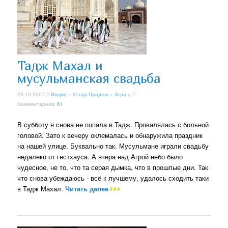
Тадж Махал и
мусульманская свадьба
29.10.2007 //
Индия
»
Уттар Прадеш
»
Агра
» //
Комментариев:
61
В субботу я снова не попала в Тадж. Провалялась с больной
головой. Зато к вечеру оклемалась и обнаружила праздник
на нашей улице. Буквально так. Мусульмане играли свадьбу
недалеко от гестхауса. А вчера над Агрой небо было
чудесное, не то, что та серая дымка, что в прошлые дни. Так
что снова убеждаюсь - всё к лучшему, удалось сходить таки
в Тадж Махал.
Читать далее