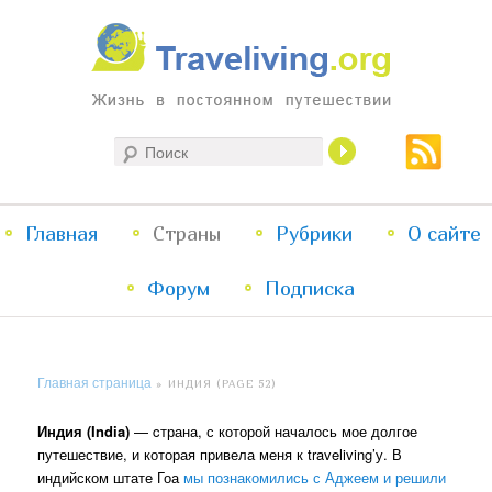
Жизнь в постоянном путешествии
Поиск
Traveliving
Главное
Главная
Страны
Перейти
Перейти
Рубрики
О сайте
меню
Форум
к
к
Подписка
основному
дополнительному
Главная страница
»
ИНДИЯ
(PAGE 52)
содержимому
содержимому
Индия (India)
— cтрана, с которой началось мое долгое
путешествие, и которая привела меня к traveliving’у. В
индийском штате Гоа
мы познакомились с Аджеем и решили