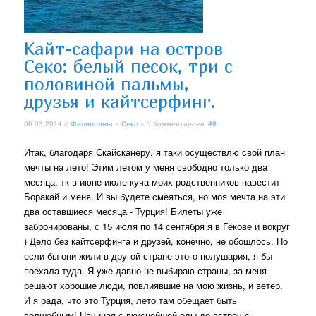
Кайт-сафари на остров
Секо: белый песок, три с
половиной пальмы,
друзья и кайтсерфинг.
06.03.2014 //
Филиппины
»
Секо
» // Комментариев:
49
Итак, благодаря Скайсканеру, я таки осуществлю свой план
мечты на лето! Этим летом у меня свободно только два
месяца, тк в июне-июле куча моих родственников навестит
Боракай и меня. И вы будете смеяться, но моя мечта на эти
два оставшиеся месяца - Турция! Билеты уже
забронированы, с 15 июля по 14 сентября я в Гёкове и вокруг
) Дело без кайтсерфинга и друзей, конечно, не обошлось. Но
если бы они жили в другой стране этого полушария, я бы
поехала туда. Я уже давно не выбираю страны, за меня
решают хорошие люди, повлиявшие на мою жизнь, и ветер.
И я рада, что это Турция, лето там обещает быть
волшебным! Начиная с вкуснейшей еды до встреч с