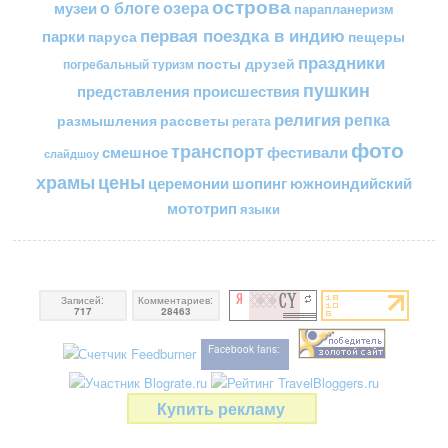
острова
о блоге
озера
музеи
парапланеризм
первая поездка в индию
парки
пещеры
паруса
праздники
посты друзей
погребальный туризм
пушкин
представления
происшествия
религия
репка
размышления
рассветы
регата
фото
транспорт
смешное
фестивали
слайдшоу
цены
храмы
церемонии
шопинг
южноиндийский
мототрип
языки
Записей:
Комментариев:
717
28463
Facebook fans:
Купить рекламу