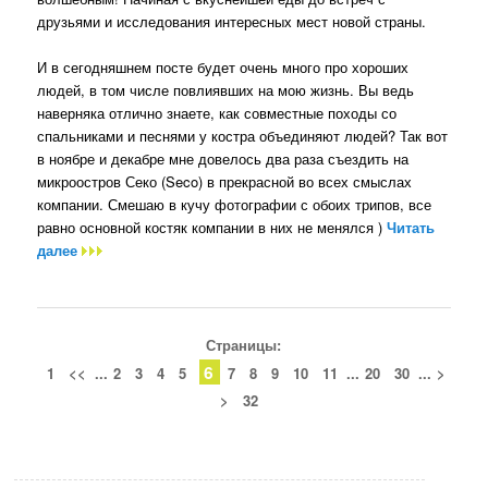
друзьями и исследования интересных мест новой страны.
И в сегодняшнем посте будет очень много про хороших
людей, в том числе повлиявших на мою жизнь. Вы ведь
наверняка отлично знаете, как совместные походы со
спальниками и песнями у костра объединяют людей? Так вот
в ноябре и декабре мне довелось два раза съездить на
микроостров Секо (Seco) в прекрасной во всех смыслах
компании. Смешаю в кучу фотографии с обоих трипов, все
равно основной костяк компании в них не менялся )
Читать
далее
Страницы:
6
1
<<
...
2
3
4
5
7
8
9
10
11
...
20
30
...
>
>
32