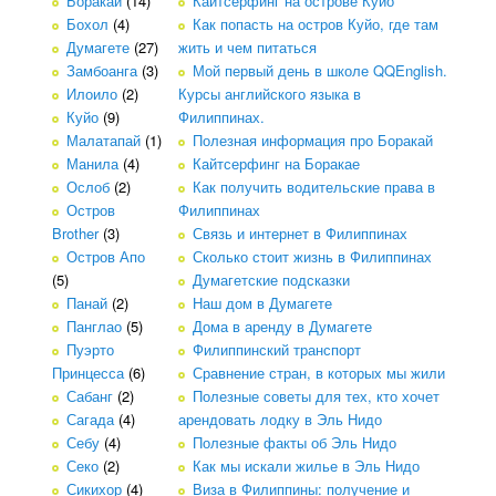
Боракай
(14)
Кайтсерфинг на острове Куйо
Бохол
(4)
Как попасть на остров Куйо, где там
Думагете
(27)
жить и чем питаться
Замбоанга
(3)
Мой первый день в школе QQEnglish.
Илоило
(2)
Курсы английского языка в
Куйо
(9)
Филиппинах.
Малатапай
(1)
Полезная информация про Боракай
Манила
(4)
Кайтсерфинг на Боракае
Ослоб
(2)
Как получить водительские права в
Остров
Филиппинах
Brother
(3)
Связь и интернет в Филиппинах
Остров Апо
Сколько стоит жизнь в Филиппинах
(5)
Думагетские подсказки
Панай
(2)
Наш дом в Думагете
Панглао
(5)
Дома в аренду в Думагете
Пуэрто
Филиппинский транспорт
Принцесса
(6)
Сравнение стран, в которых мы жили
Сабанг
(2)
Полезные советы для тех, кто хочет
Сагада
(4)
арендовать лодку в Эль Нидо
Себу
(4)
Полезные факты об Эль Нидо
Секо
(2)
Как мы искали жилье в Эль Нидо
Сикихор
(4)
Виза в Филиппины: получение и