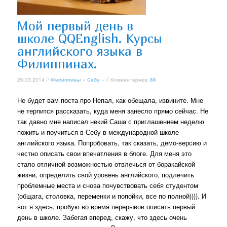
Мой первый день в
школе QQEnglish. Курсы
английского языка в
Филиппинах.
26.03.2014 //
Филиппины
»
Себу
» // Комментариев:
68
Не будет вам поста про Непал, как обещала, извините. Мне
не терпится рассказать, куда меня занесло прямо сейчас. Не
так давно мне написал некий Саша с приглашением неделю
пожить и поучиться в Себу в международной школе
английского языка. Попробовать, так сказать, демо-версию и
честно описать свои впечатления в блоге. Для меня это
стало отличной возможностью отвлечься от боракайской
жизни, определить свой уровень английского, подлечить
проблемные места и снова почувствовать себя студентом
(общага, столовка, переменки и попойки, все по полной)))). И
вот я здесь, пробую во время перерывов описать первый
день в школе. Забегая вперед, скажу, что здесь очень