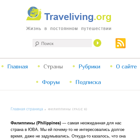
Жизнь в постоянном путешествии
Поиск
Traveliving
Главное
Главная
Страны
Перейти
Перейти
Рубрики
О сайте
меню
Форум
к
к
Подписка
основному
дополнительному
Главная страница
»
ФИЛИППИНЫ
(PAGE 6)
содержимому
содержимому
Филиппины (Philippines)
— самая неожиданная для нас
страна в ЮВА. Мы ей почему-то не интересовались долгое
время, даже не задумывались. Откуда-то казалось, что она