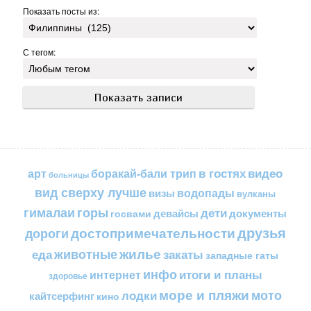
Показать посты из:
С тегом:
в гостях
видео
арт
боракай-бали трип
больницы
вид сверху лучше
водопады
визы
вулканы
горы
гималаи
дети
документы
госвами
девайсы
друзья
достопримечательности
дороги
жилье
еда
животные
закаты
западные гаты
инфо
итоги и планы
интернет
здоровье
море и пляжи
мото
лодки
кайтсерфинг
кино