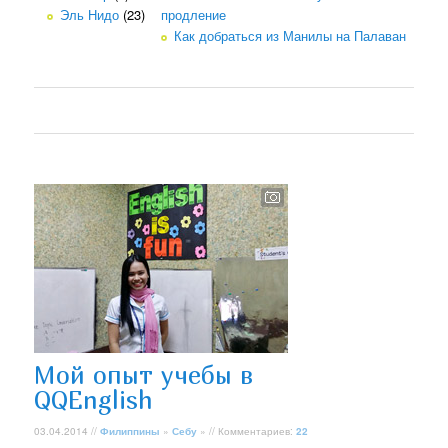
Эль Нидо
(23)
продление
Как добраться из Манилы на Палаван
Мой опыт учебы в
QQEnglish
03.04.2014 //
Филиппины
»
Себу
» // Комментариев:
22