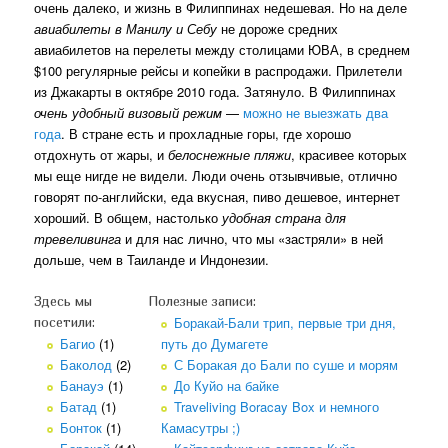
очень далеко, и жизнь в Филиппинах недешевая. Но на деле
авиабилеты в Манилу и Себу
не дороже средних
авиабилетов на перелеты между столицами ЮВА, в среднем
$100 регулярные рейсы и копейки в распродажи. Прилетели
из Джакарты в октябре 2010 года. Затянуло. В Филиппинах
очень удобный визовый режим
—
можно не выезжать два
года
. В стране есть и прохладные горы, где хорошо
отдохнуть от жары, и
белоснежные пляжи
, красивее которых
мы еще нигде не видели. Люди очень отзывчивые, отлично
говорят по-английски, еда вкусная, пиво дешевое, интернет
хороший. В общем, настолько
удобная страна для
тревеливинга
и для нас лично, что мы «застряли» в ней
дольше, чем в Таиланде и Индонезии.
Здесь мы
Полезные записи:
Боракай-Бали трип, первые три дня,
посетили:
Багио
(1)
путь до Думагете
Баколод
(2)
С Боракая до Бали по суше и морям
Банауэ
(1)
До Куйо на байке
Батад
(1)
Traveliving Boracay Box и немного
Бонток
(1)
Камасутры ;)