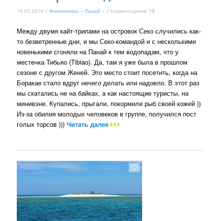
19.03.2014 //
Филиппины
»
Панай
» // Комментариев:
15
Между двумя кайт-трипами на островок Секо случились как-
то безветренные дни, и мы Секо-командой и с несколькими
новенькими сгоняли на Панай к тем водопадам, что у
местечка Тибьяо (Tibiao). Да, там я уже была в прошлом
сезоне с другом Женей. Это место стоит посетить, когда на
Боракае стало вдруг нечего делать или надоело. В этот раз
мы скатались не на байках, а как настоящие туристы, на
минивэне. Купались, прыгали, покормили рыб своей кожей ))
Из-за обилия молодых человеков в группе, получился пост
голых торсов )))
Читать далее