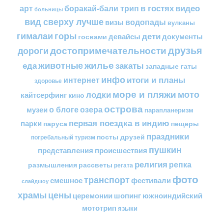
в гостях
видео
арт
боракай-бали трип
больницы
вид сверху лучше
водопады
визы
вулканы
горы
гималаи
дети
документы
госвами
девайсы
друзья
достопримечательности
дороги
жилье
еда
животные
закаты
западные гаты
инфо
итоги и планы
интернет
здоровье
море и пляжи
мото
лодки
кайтсерфинг
кино
острова
о блоге
озера
музеи
парапланеризм
первая поездка в индию
парки
пещеры
паруса
праздники
посты друзей
погребальный туризм
пушкин
представления
происшествия
религия
репка
размышления
рассветы
регата
фото
транспорт
смешное
фестивали
слайдшоу
цены
храмы
церемонии
шопинг
южноиндийский
мототрип
языки