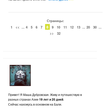
Страницы:
8
1
<<
...
4
5
6
7
9
10
11
12
13
...
20
30
...
>>
32
Привет! Я Маша Дубровская. Живу и путешествую в
разных странах Азии
19 лет и 20 дней
.
Сейчас нахожусь в основном на Бали.