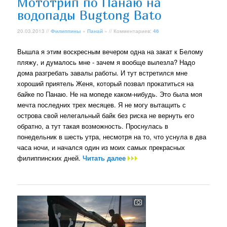
Мототрип по Панаю на
водопады Bugtong Bato
20.03.2013 //
Филиппины
»
Панай
» // Комментариев:
46
Вышла я этим воскресным вечером одна на закат к Белому
пляжу, и думалось мне - зачем я вообще вылезла? Надо
дома разгребать завалы работы. И тут встретился мне
хороший приятель Женя, который позвал прокатиться на
байке по Панаю. Не на мопеде каком-нибудь. Это была моя
мечта последних трех месяцев. Я не могу вытащить с
острова свой нелегальный байк без риска не вернуть его
обратно, а тут такая возможность. Проснулась в
понедельник в шесть утра, несмотря на то, что уснула в два
часа ночи, и начался один из моих самых прекрасных
филиппинских дней.
Читать далее