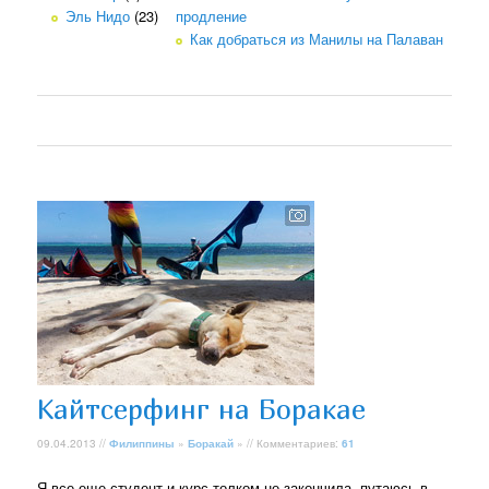
Эль Нидо
(23)
продление
Как добраться из Манилы на Палаван
Кайтсерфинг на Боракае
09.04.2013 //
Филиппины
»
Боракай
» // Комментариев:
61
Я все еще студент и курс толком не закончила, путаюсь в