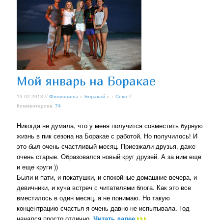
Мой январь на Боракае
13.02.2013 //
Филиппины
»
Боракай
» +
Секо
//
Комментариев:
74
Никогда не думала, что у меня получится совместить бурную
жизнь в пик сезона на Боракае с работой. Но получилось! И
это был очень счастливый месяц. Приезжали друзья, даже
очень старые. Образовался новый круг друзей. А за ним еще
и еще круги ))
Были и пати, и покатушки, и спокойные домашние вечера, и
девичники, и куча встреч с читателями блога. Как это все
вместилось в один месяц, я не понимаю. Но такую
концентрацию счастья я очень давно не испытывала. Год
начался просто отлично.
Читать далее