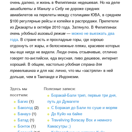
очень далеко, и жизнь в Филиппинах недешевая. Но на деле
авиабилеты в Манилу и Себу
не дороже средних
авиабилетов на перелеты между столицами ЮВА, в среднем
$100 регулярные рейсы и копейки в распродажи. Прилетели
из Джакарты в октябре 2010 года. Затянуло. В Филиппинах
очень удобный визовый режим
—
можно не выезжать два
года
. В стране есть и прохладные горы, где хорошо
отдохнуть от жары, и
белоснежные пляжи
, красивее которых
мы еще нигде не видели. Люди очень отзывчивые, отлично
говорят по-английски, еда вкусная, пиво дешевое, интернет
хороший. В общем, настолько
удобная страна для
тревеливинга
и для нас лично, что мы «застряли» в ней
дольше, чем в Таиланде и Индонезии.
Здесь мы
Полезные записи:
Боракай-Бали трип, первые три дня,
посетили:
Багио
(1)
путь до Думагете
Баколод
(2)
С Боракая до Бали по суше и морям
Банауэ
(1)
До Куйо на байке
Батад
(1)
Traveliving Boracay Box и немного
Бонток
(1)
Камасутры ;)