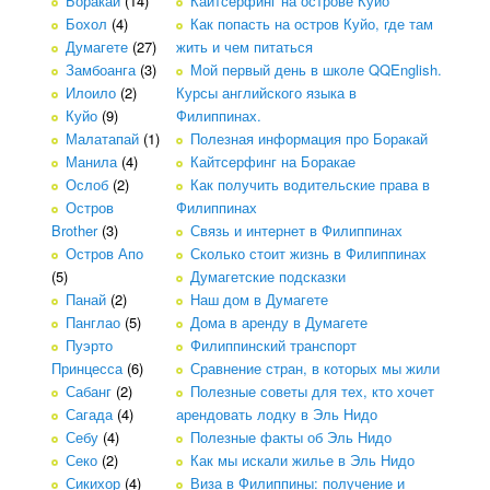
Боракай
(14)
Кайтсерфинг на острове Куйо
Бохол
(4)
Как попасть на остров Куйо, где там
Думагете
(27)
жить и чем питаться
Замбоанга
(3)
Мой первый день в школе QQEnglish.
Илоило
(2)
Курсы английского языка в
Куйо
(9)
Филиппинах.
Малатапай
(1)
Полезная информация про Боракай
Манила
(4)
Кайтсерфинг на Боракае
Ослоб
(2)
Как получить водительские права в
Остров
Филиппинах
Brother
(3)
Связь и интернет в Филиппинах
Остров Апо
Сколько стоит жизнь в Филиппинах
(5)
Думагетские подсказки
Панай
(2)
Наш дом в Думагете
Панглао
(5)
Дома в аренду в Думагете
Пуэрто
Филиппинский транспорт
Принцесса
(6)
Сравнение стран, в которых мы жили
Сабанг
(2)
Полезные советы для тех, кто хочет
Сагада
(4)
арендовать лодку в Эль Нидо
Себу
(4)
Полезные факты об Эль Нидо
Секо
(2)
Как мы искали жилье в Эль Нидо
Сикихор
(4)
Виза в Филиппины: получение и