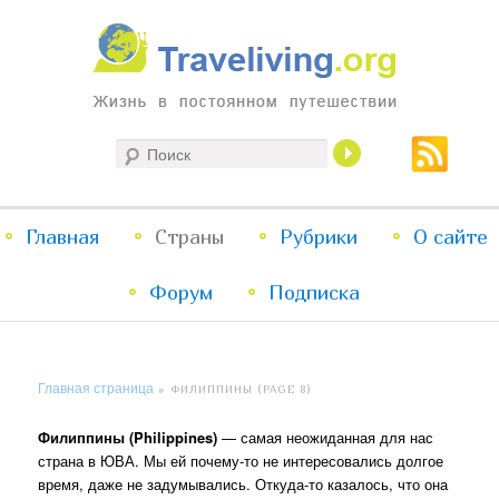
Жизнь в постоянном путешествии
Поиск
Traveliving
Главное
Главная
Страны
Перейти
Перейти
Рубрики
О сайте
меню
Форум
к
к
Подписка
основному
дополнительному
Главная страница
»
ФИЛИППИНЫ
(PAGE 8)
содержимому
содержимому
Филиппины (Philippines)
— самая неожиданная для нас
страна в ЮВА. Мы ей почему-то не интересовались долгое
время, даже не задумывались. Откуда-то казалось, что она