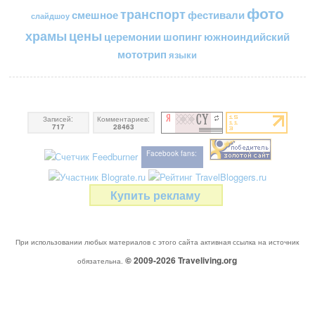
фото
транспорт
смешное
фестивали
слайдшоу
цены
храмы
церемонии
шопинг
южноиндийский
мототрип
языки
Записей:
Комментариев:
717
28463
Facebook fans:
Купить рекламу
При использовании любых материалов с этого сайта активная ссылка на источник
© 2009-2026
Traveliving
.org
обязательна.