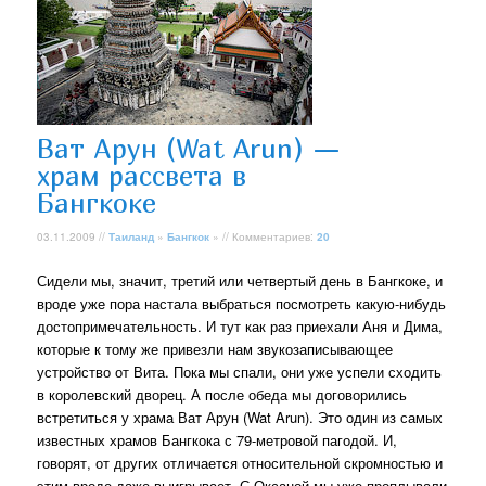
Ват Арун (Wat Arun) —
храм рассвета в
Бангкоке
03.11.2009 //
Таиланд
»
Бангкок
» // Комментариев:
20
Сидели мы, значит, третий или четвертый день в Бангкоке, и
вроде уже пора настала выбраться посмотреть какую-нибудь
достопримечательность. И тут как раз приехали Аня и Дима,
которые к тому же привезли нам звукозаписывающее
устройство от Вита. Пока мы спали, они уже успели сходить
в королевский дворец. А после обеда мы договорились
встретиться у храма Ват Арун (Wat Arun). Это один из самых
известных храмов Бангкока с 79-метровой пагодой. И,
говорят, от других отличается относительной скромностью и
этим вроде даже выигрывает. С Оксаной мы уже проплывали