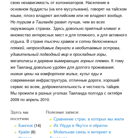
свою независимость от колонизаторов. Население в
основном буддисты (на юге мусульмане), говорят на тайском
языке, плохо владеют английским или не владеют вообще.
Но
туризм в Таиланде
развит лучше, чем во всех
окружающих странах. Здесь довольно приятный климат и
множество интересных мест и для пляжного, и для активного
отдыха. В стране
тысячи храмов
и
сотни белоснежных
пляжей
,
непроходимые джунгли
и
необитаемые острова
,
удивительный подводный мир
и
прохладные горы
,
мегаполисы и деревни вымирающих
горных племен
. К тому
же Таиланд довольно удобен для долгого проживания:
низкие цены на комфортное жилье
, культ еды и
современная инфраструктура, отличные дороги, хороший
сервис во всем, доброжелательность и честность тайцев.
Мы прожили в разных уголках Таиланда полгода с октября
2009 по апрель 2010.
Здесь мы
Полезные записи:
Сравнение стран, в которых мы жили
посетили:
Бангкок
(14)
Из Убуда в Якутск и обратно
Краби
(6)
Мобильная связь и интернет в