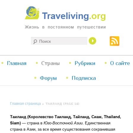
Жизнь в постоянном путешествии
Поиск
Traveliving
Главное
Главная
Страны
Перейти
Перейти
Рубрики
О сайте
меню
Форум
к
к
Подписка
основному
дополнительному
Главная страница
»
ТАИЛАНД
(PAGE 14)
содержимому
содержимому
Таиланд (Королевство Таиланд, Тайланд, Сиам, Thailand,
Siam)
— страна в
Юго-Восточной Азии
. Единственная
страна в Азии, за все время существования сохранившая