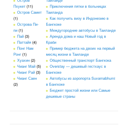
Остров
Таиланде
Пхукет
(11)
Приключения пятки в больницах
Остров Самет
Таиланда
(1)
Как получить визу в Индонезию в
Острова Пи-
Бангкоке
пи
(1)
Междугородние автобусы в Таиланде
Пай
(3)
Аренда дома и наш Новый год в
Паттайя
(4)
Краби
Понг Нам
Пример бюджета на двоих на первый
Ронг
(1)
месяц жизни в Таиланде
Хуахин
(2)
Общественный транспорт Бангкока
Чианг Май
(5)
Overstay — дешевый гестхаус в
Чианг Рай
(3)
Бангкоке
Чианг Саен
Автобусы из аэропорта Suvarnabhumi
(2)
в Бангкоке
Бюджет простой жизни или Самые
дешевые страны