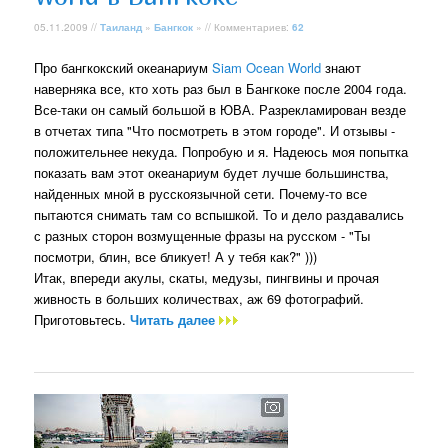
05.11.2009 //
Таиланд
»
Бангкок
» // Комментариев:
62
Про бангкокский океанариум
Siam Ocean World
знают
наверняка все, кто хоть раз был в Бангкоке после 2004 года.
Все-таки он самый большой в ЮВА. Разрекламирован везде
в отчетах типа "Что посмотреть в этом городе". И отзывы -
положительнее некуда. Попробую и я. Надеюсь моя попытка
показать вам этот океанариум будет лучше большинства,
найденных мной в русскоязычной сети. Почему-то все
пытаются снимать там со вспышкой. То и дело раздавались
с разных сторон возмущенные фразы на русском - "Ты
посмотри, блин, все бликует! А у тебя как?" )))
Итак, впереди акулы, скаты, медузы, пингвины и прочая
живность в больших количествах, аж 69 фотографий.
Приготовьтесь.
Читать далее