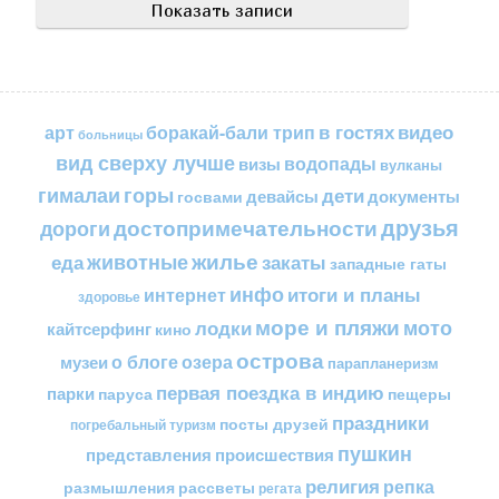
в гостях
видео
арт
боракай-бали трип
больницы
вид сверху лучше
водопады
визы
вулканы
горы
гималаи
дети
документы
госвами
девайсы
друзья
достопримечательности
дороги
жилье
еда
животные
закаты
западные гаты
инфо
итоги и планы
интернет
здоровье
море и пляжи
мото
лодки
кайтсерфинг
кино
острова
о блоге
озера
музеи
парапланеризм
первая поездка в индию
парки
пещеры
паруса
праздники
посты друзей
погребальный туризм
пушкин
представления
происшествия
религия
репка
размышления
рассветы
регата