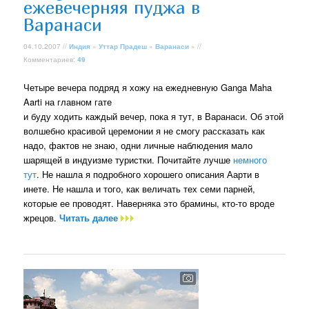
ежевечерняя пуджа в
Варанаси
04.10.2007 //
Индия
»
Уттар Прадеш
»
Варанаси
» //
Комментариев:
49
Четыре вечера подряд я хожу на ежедневную Ganga Maha
Aarti на главном гате
и буду ходить каждый вечер, пока я тут, в Варанаси. Об этой
волшебно красивой церемонии я не смогу рассказать как
надо, фактов не знаю, одни личные наблюдения мало
шарящей в индуизме туристки. Почитайте лучше
немного
тут
. Не нашла я подробного хорошего описания Аарти в
инете. Не нашла и того, как величать тех семи парней,
которые ее проводят. Наверняка это брамины, кто-то вроде
жрецов.
Читать далее