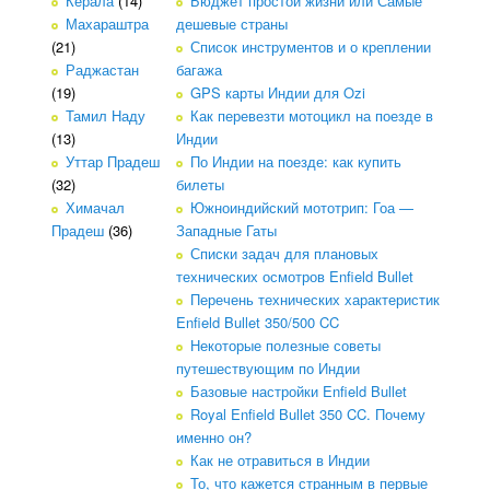
Керала
(14)
Бюджет простой жизни или Самые
Махараштра
дешевые страны
(21)
Список инструментов и о креплении
Раджастан
багажа
(19)
GPS карты Индии для Ozi
Тамил Наду
Как перевезти мотоцикл на поезде в
(13)
Индии
Уттар Прадеш
По Индии на поезде: как купить
(32)
билеты
Химачал
Южноиндийский мототрип: Гоа —
Прадеш
(36)
Западные Гаты
Списки задач для плановых
технических осмотров Enfield Bullet
Перечень технических характеристик
Enfield Bullet 350/500 CC
Некоторые полезные советы
путешествующим по Индии
Базовые настройки Enfield Bullet
Royal Enfield Bullet 350 CC. Почему
именно он?
Как не отравиться в Индии
То, что кажется странным в первые