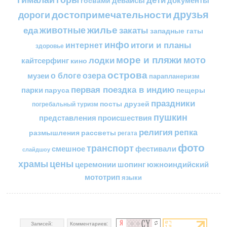
друзья
достопримечательности
дороги
жилье
еда
животные
закаты
западные гаты
инфо
итоги и планы
интернет
здоровье
море и пляжи
мото
лодки
кайтсерфинг
кино
острова
о блоге
озера
музеи
парапланеризм
первая поездка в индию
парки
пещеры
паруса
праздники
посты друзей
погребальный туризм
пушкин
представления
происшествия
религия
репка
размышления
рассветы
регата
фото
транспорт
смешное
фестивали
слайдшоу
цены
храмы
церемонии
шопинг
южноиндийский
мототрип
языки
Записей:
Комментариев: