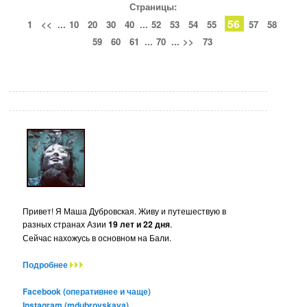
Страницы:
56
1
<<
...
10
20
30
40
...
52
53
54
55
57
58
59
60
61
...
70
...
>>
73
Привет! Я Маша Дубровская. Живу и путешествую в
разных странах Азии
19 лет и 22 дня
.
Сейчас нахожусь в основном на Бали.
Подробнее
Facebook (оперативнее и чаще)
Instagram (mdubrovskaya)