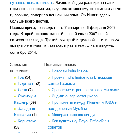
путешествовать вместе
. Жизнь в Индии расширила наши
горизонты восприятия, научила ко многому относиться легче
и, вообще, подарила ценнейший опыт. Об Индии здесь
больше всего постов.
Первый приезд-разведка — с 7 января по 6 февраля 2007
года. Второй, основательный — с 13 июля 2007 по 13
октября 2009 года. Третий, быстрый и деловой — с 19 по 24
января 2010 года. В четвертый раз я там была в августе-
сентябре 2014.
Здесь мы
Полезные записи:
Новости India Inside
посетили:
Гоа
(54)
Проект India Inside или В помощь
Гуджарат
(2)
семье Госвами
Дели
(7)
Сравнение стран, в которых мы жили
Джамму и
Индия: обзор мотоциклов
Кашмир
(39)
Про полеты между Индией и ЮВА и
Западная
про дешевый Мумбай
Бенгалия
(1)
Миниразговорник хинди
Карнатака
Как купить б/у Royal Enfield? 10
(38)
советов