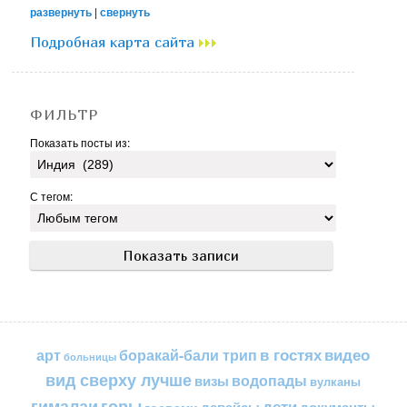
развернуть
|
свернуть
Подробная карта сайта
ФИЛЬТР
Показать посты из:
С тегом:
в гостях
видео
арт
боракай-бали трип
больницы
вид сверху лучше
водопады
визы
вулканы
горы
гималаи
дети
документы
госвами
девайсы