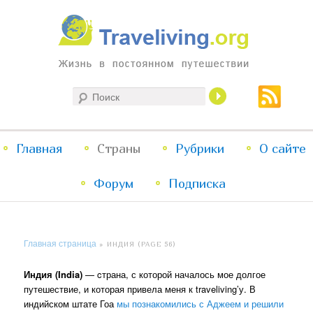
Жизнь в постоянном путешествии
Поиск
Traveliving
Главное
Главная
Страны
Перейти
Перейти
Рубрики
О сайте
меню
Форум
к
к
Подписка
основному
дополнительному
Главная страница
»
ИНДИЯ
(PAGE 56)
содержимому
содержимому
Индия (India)
— cтрана, с которой началось мое долгое
путешествие, и которая привела меня к traveliving’у. В
индийском штате Гоа
мы познакомились с Аджеем и решили