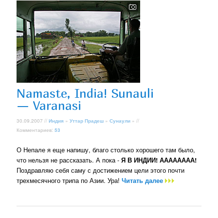
Namaste, India! Sunauli
— Varanasi
30.09.2007 //
Индия
»
Уттар Прадеш
»
Сунаули
» //
Комментариев:
53
О Непале я еще напишу, благо столько хорошего там было,
что нельзя не рассказать. А пока -
Я В ИНДИИ! АААААААА!
Поздравляю себя саму с достижением цели этого почти
трехмесячного трипа по Азии. Ура!
Читать далее