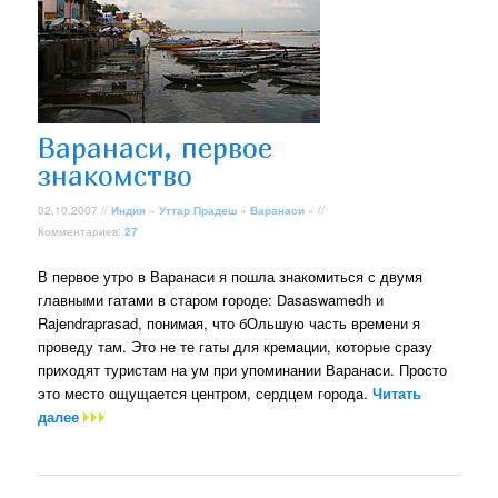
Варанаси, первое
знакомство
02.10.2007 //
Индия
»
Уттар Прадеш
»
Варанаси
» //
Комментариев:
27
В первое утро в Варанаси я пошла знакомиться с двумя
главными гатами в старом городе: Dasaswamedh и
Rajendraprasad, понимая, что бОльшую часть времени я
проведу там. Это не те гаты для кремации, которые сразу
приходят туристам на ум при упоминании Варанаси. Просто
это место ощущается центром, сердцем города.
Читать
далее