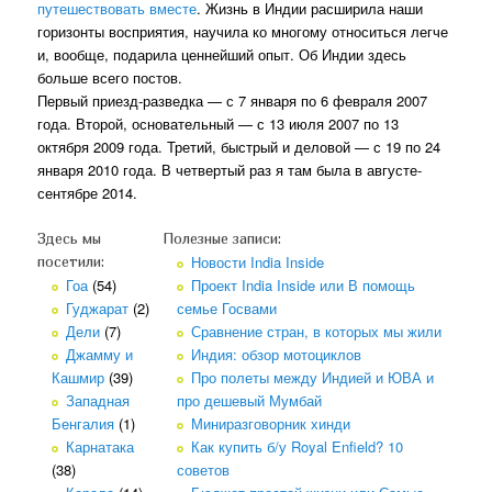
путешествовать вместе
. Жизнь в Индии расширила наши
горизонты восприятия, научила ко многому относиться легче
и, вообще, подарила ценнейший опыт. Об Индии здесь
больше всего постов.
Первый приезд-разведка — с 7 января по 6 февраля 2007
года. Второй, основательный — с 13 июля 2007 по 13
октября 2009 года. Третий, быстрый и деловой — с 19 по 24
января 2010 года. В четвертый раз я там была в августе-
сентябре 2014.
Здесь мы
Полезные записи:
Новости India Inside
посетили:
Гоа
(54)
Проект India Inside или В помощь
Гуджарат
(2)
семье Госвами
Дели
(7)
Сравнение стран, в которых мы жили
Джамму и
Индия: обзор мотоциклов
Кашмир
(39)
Про полеты между Индией и ЮВА и
Западная
про дешевый Мумбай
Бенгалия
(1)
Миниразговорник хинди
Карнатака
Как купить б/у Royal Enfield? 10
(38)
советов