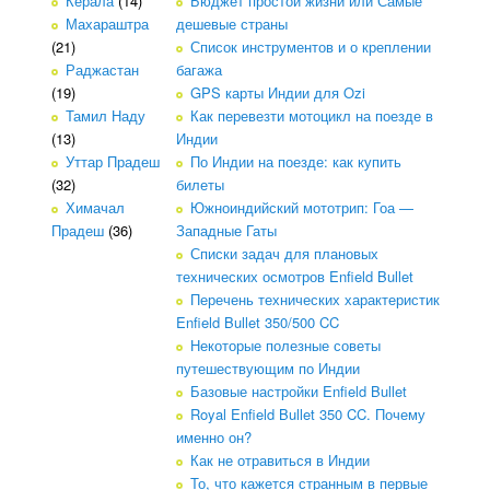
Керала
(14)
Бюджет простой жизни или Самые
Махараштра
дешевые страны
(21)
Список инструментов и о креплении
Раджастан
багажа
(19)
GPS карты Индии для Ozi
Тамил Наду
Как перевезти мотоцикл на поезде в
(13)
Индии
Уттар Прадеш
По Индии на поезде: как купить
(32)
билеты
Химачал
Южноиндийский мототрип: Гоа —
Прадеш
(36)
Западные Гаты
Списки задач для плановых
технических осмотров Enfield Bullet
Перечень технических характеристик
Enfield Bullet 350/500 CC
Некоторые полезные советы
путешествующим по Индии
Базовые настройки Enfield Bullet
Royal Enfield Bullet 350 CC. Почему
именно он?
Как не отравиться в Индии
То, что кажется странным в первые