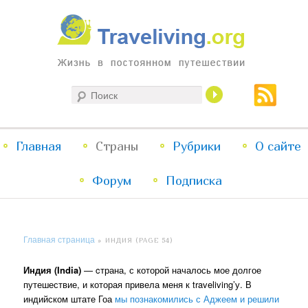
Жизнь в постоянном путешествии
Поиск
Traveliving
Главное
Главная
Страны
Перейти
Перейти
Рубрики
О сайте
меню
Форум
к
к
Подписка
основному
дополнительному
Главная страница
»
ИНДИЯ
(PAGE 54)
содержимому
содержимому
Индия (India)
— cтрана, с которой началось мое долгое
путешествие, и которая привела меня к traveliving’у. В
индийском штате Гоа
мы познакомились с Аджеем и решили