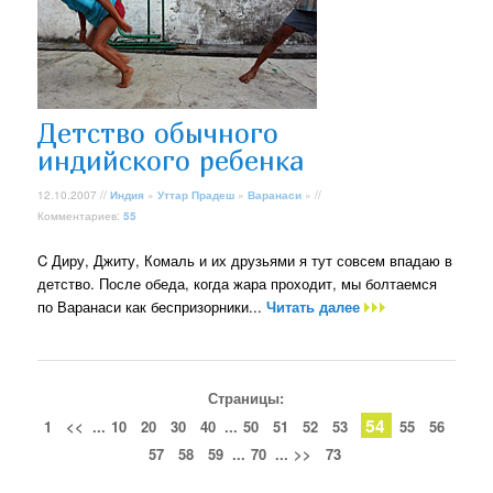
Детство обычного
индийского ребенка
12.10.2007 //
Индия
»
Уттар Прадеш
»
Варанаси
» //
Комментариев:
55
C Диру, Джиту, Комаль и их друзьями я тут совсем впадаю в
детство. После обеда, когда жара проходит, мы болтаемся
по Варанаси как беспризорники...
Читать далее
Страницы:
54
1
<<
...
10
20
30
40
...
50
51
52
53
55
56
57
58
59
...
70
...
>>
73