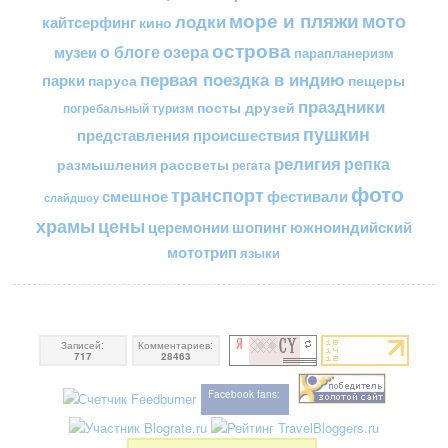
море и пляжи
мото
лодки
кайтсерфинг
кино
острова
о блоге
озера
музеи
парапланеризм
первая поездка в индию
парки
пещеры
паруса
праздники
посты друзей
погребальный туризм
пушкин
представления
происшествия
религия
репка
размышления
рассветы
регата
фото
транспорт
смешное
фестивали
слайдшоу
цены
храмы
церемонии
шопинг
южноиндийский
мототрип
языки
Записей:
Комментариев:
717
28463
Facebook fans: