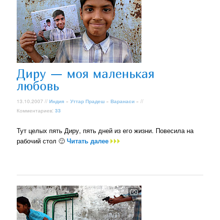
Диру — моя маленькая
любовь
13.10.2007 //
Индия
»
Уттар Прадеш
»
Варанаси
» //
Комментариев:
33
Тут целых пять Диру, пять дней из его жизни. Повесила на
рабочий стол 🙂
Читать далее