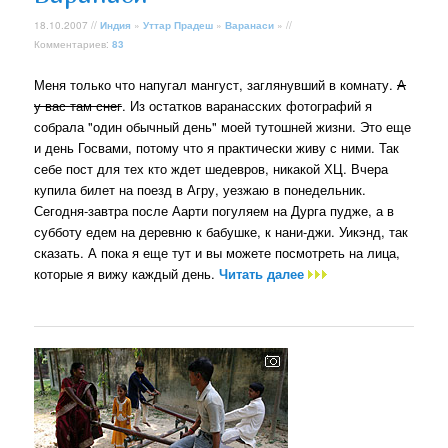
18.10.2007 //
Индия
»
Уттар Прадеш
»
Варанаси
» //
Комментариев:
83
Меня только что напугал мангуст, заглянувший в комнату.
А
у вас там снег
. Из остатков варанасских фотографий я
собрала "один обычный день" моей тутошней жизни. Это еще
и день Госвами, потому что я практически живу с ними. Так
себе пост для тех кто ждет шедевров, никакой ХЦ. Вчера
купила билет на поезд в Агру, уезжаю в понедельник.
Сегодня-завтра после Аарти погуляем на Дурга пудже, а в
субботу едем на деревню к бабушке, к нани-джи. Уикэнд, так
сказать. А пока я еще тут и вы можете посмотреть на лица,
которые я вижу каждый день.
Читать далее