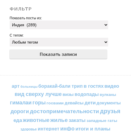
ФИЛЬТР
Показать посты из:
С тегом:
в гостях
видео
арт
боракай-бали трип
больницы
вид сверху лучше
водопады
визы
вулканы
горы
гималаи
дети
документы
госвами
девайсы
друзья
достопримечательности
дороги
жилье
еда
животные
закаты
западные гаты
инфо
итоги и планы
интернет
здоровье