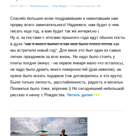
03.01.2011 //
Филиппины
»
Эль Нидо
» // Комментариев:
18
Спасибо большое всем поздравившим и нажелавшим нам
прорву всего замечательного! Надеемся, нам будет о чем
писать еще год, а вам будет так же интересно )
Ну и, за постами с итогами прошлого года идут обычно посты
в духе "
как я много выпил и как мне было плохо потом
как
мы встретили новый год". Для меня это был один из самых
легких праздников за всю жизнь. Не надо было стоять у
плиты полдня (минус - на первое января мало что осталось),
не надо было драить много поверхностей (дом невелик), не
нужно было искать подарков (так договорились и это круто).
Были только легкость, расслабленность, радость и веселье.
Похмелье было тоже, впрочем )) Но сегодняшний небольшой
рассказ я начну с Рождества.
Читать далее