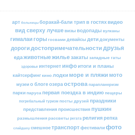
в гостях
видео
арт
боракай-бали трип
больницы
вид сверху лучше
водопады
визы
вулканы
горы
гималаи
дети
документы
госвами
девайсы
друзья
достопримечательности
дороги
жилье
еда
животные
закаты
западные гаты
инфо
итоги и планы
интернет
здоровье
море и пляжи
мото
лодки
кайтсерфинг
кино
острова
о блоге
озера
музеи
парапланеризм
первая поездка в индию
парки
пещеры
паруса
праздники
посты друзей
погребальный туризм
пушкин
представления
происшествия
религия
репка
размышления
рассветы
регата
фото
транспорт
смешное
фестивали
слайдшоу