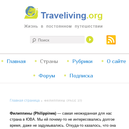
Жизнь в постоянном путешествии
Поиск
Traveliving
Главное
Главная
Страны
Перейти
Перейти
Рубрики
О сайте
меню
Форум
к
к
Подписка
основному
дополнительному
Главная страница
»
ФИЛИППИНЫ
(PAGE 27)
содержимому
содержимому
Филиппины (Philippines)
— самая неожиданная для нас
страна в ЮВА. Мы ей почему-то не интересовались долгое
время, даже не задумывались. Откуда-то казалось, что она