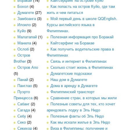
Боракай
(14)
Кайтсерфинг на острове Куйо
Бохол
(4)
Как попасть на остров Куйо, где там
Думагете
(27)
жить и чем питаться
Замбоанга
(3)
Мой первый день в школе QQEnglish.
Илоило
(2)
Курсы английского языка в
Куйо
(9)
Филиппинах.
Малатапай
(1)
Полезная информация про Боракай
Манила
(4)
Кайтсерфинг на Боракае
Ослоб
(2)
Как получить водительские права в
Остров
Филиппинах
Brother
(3)
Связь и интернет в Филиппинах
Остров Апо
Сколько стоит жизнь в Филиппинах
(5)
Думагетские подсказки
Панай
(2)
Наш дом в Думагете
Панглао
(5)
Дома в аренду в Думагете
Пуэрто
Филиппинский транспорт
Принцесса
(6)
Сравнение стран, в которых мы жили
Сабанг
(2)
Полезные советы для тех, кто хочет
Сагада
(4)
арендовать лодку в Эль Нидо
Себу
(4)
Полезные факты об Эль Нидо
Секо
(2)
Как мы искали жилье в Эль Нидо
Сикихор
(4)
Виза в Филиппины: получение и