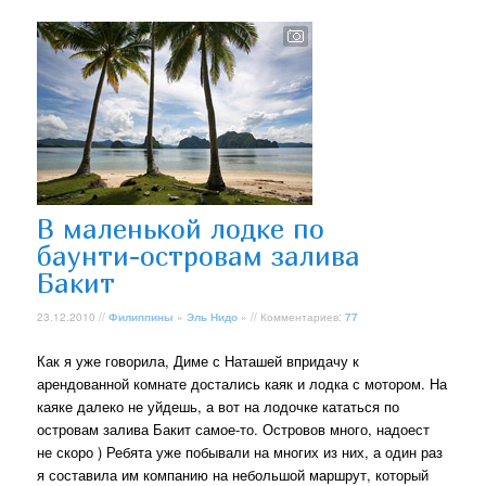
В маленькой лодке по
баунти-островам залива
Бакит
23.12.2010 //
Филиппины
»
Эль Нидо
» // Комментариев:
77
Как я уже говорила, Диме с Наташей впридачу к
арендованной комнате достались каяк и лодка с мотором. На
каяке далеко не уйдешь, а вот на лодочке кататься по
островам залива Бакит самое-то. Островов много, надоест
не скоро ) Ребята уже побывали на многих из них, а один раз
я составила им компанию на небольшой маршрут, который