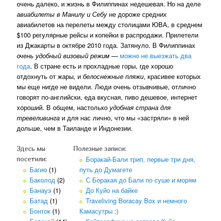
очень далеко, и жизнь в Филиппинах недешевая. Но на деле
авиабилеты в Манилу и Себу
не дороже средних
авиабилетов на перелеты между столицами ЮВА, в среднем
$100 регулярные рейсы и копейки в распродажи. Прилетели
из Джакарты в октябре 2010 года. Затянуло. В Филиппинах
очень удобный визовый режим
—
можно не выезжать два
года
. В стране есть и прохладные горы, где хорошо
отдохнуть от жары, и
белоснежные пляжи
, красивее которых
мы еще нигде не видели. Люди очень отзывчивые, отлично
говорят по-английски, еда вкусная, пиво дешевое, интернет
хороший. В общем, настолько
удобная страна для
тревеливинга
и для нас лично, что мы «застряли» в ней
дольше, чем в Таиланде и Индонезии.
Здесь мы
Полезные записи:
Боракай-Бали трип, первые три дня,
посетили:
Багио
(1)
путь до Думагете
Баколод
(2)
С Боракая до Бали по суше и морям
Банауэ
(1)
До Куйо на байке
Батад
(1)
Traveliving Boracay Box и немного
Бонток
(1)
Камасутры ;)