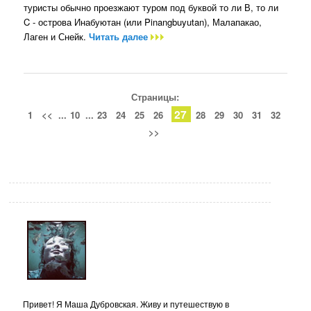
туристы обычно проезжают туром под буквой то ли В, то ли
C - острова Инабуютан (или Pinangbuyutan), Малапакао,
Лаген и Снейк.
Читать далее
Страницы:
27
1
<<
...
10
...
23
24
25
26
28
29
30
31
32
>>
Привет! Я Маша Дубровская. Живу и путешествую в