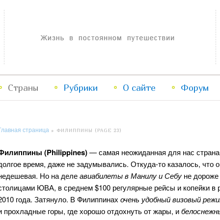
Жизнь в постоянном путешествии
Страны
Рубрики
Перейти
Перейти
О сайте
Форум
к
к
Главная страница
»
ФИЛИППИНЫ
(PAGE 23)
основному
дополнительному
Филиппины (Philippines)
— самая неожиданная для нас страна
содержимому
содержимому
долгое время, даже не задумывались. Откуда-то казалось, что о
недешевая. Но на деле
авиабилеты в Манилу и Себу
не дороже
столицами ЮВА, в среднем $100 регулярные рейсы и копейки в 
2010 года. Затянуло. В Филиппинах
очень удобный визовый реж
и прохладные горы, где хорошо отдохнуть от жары, и
белоснежн