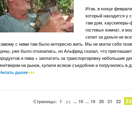
Итак, в конце февраля
который находится у с
там дом, хаускиперы-
гостевых комнат, и воо
селит за деньги не вс
самому с ними там было интересно жить. Мы не могли себе позв
цены, уже было отказались, но Альфред сказал, что приглашает 
продуктов и пива + заплатить за транспортировку небольшие де
вчетвером на рынок, купили всякое съедобное и погрузились в д
Читать далее
23
Страницы:
1
<<
...
10
...
19
20
21
22