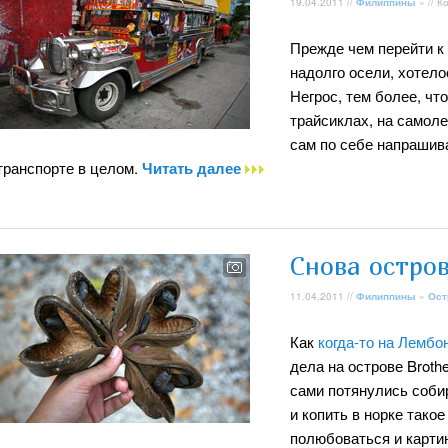
19.04.2011 //
Филиппины
» // 
Прежде чем перейти к 
надолго осели, хотело
Негрос, тем более, чт
трайсиклах, на самолет
сам по себе напрашив
транспорте в целом.
Читать далее
Снова остро
11.04.2011 //
Филиппины
»
Ост
Как
когда-то на Лембо
дела на острове Broth
сами потянулись собир
и копить в норке тако
полюбоваться и карти