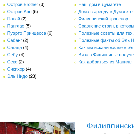
Остров Brother
(3)
Наш дом в Думагете
Остров Апо
(5)
Дома в аренду в Думагете
Панай
(2)
Филиппинский транспорт
Панглао
(5)
Сравнение стран, в котор
Пуэрто Принцесса
(6)
Полезные советы для тех,
Сабанг
(2)
Полезные факты об Эль 
Сагада
(4)
Как мы искали жилье в Эл
Себу
(4)
Виза в Филиппины: получе
Секо
(2)
Как добраться из Манилы
Сикихор
(4)
Эль Нидо
(23)
Филиппински