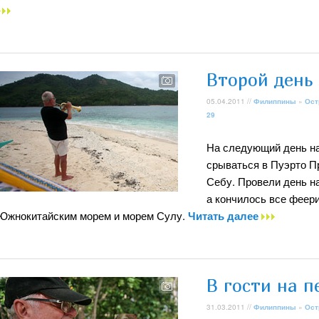
Второй день 
05.04.2011 //
Филиппины
»
Ост
29
На следующий день на 
срываться в Пуэрто П
Себу. Провели день н
а кончилось все феери
Южнокитайским морем и морем Сулу.
Читать далее
В гости на п
31.03.2011 //
Филиппины
»
Ост