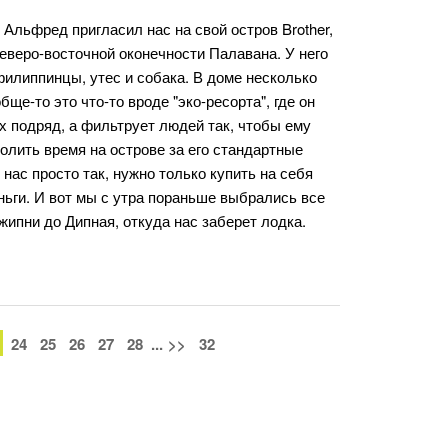
 Альфред пригласил нас на свой остров Brother,
еверо-восточной оконечности Палавана. У него
филиппинцы, утес и собака. В доме несколько
бще-то это что-то вроде "эко-ресорта", где он
ех подряд, а фильтрует людей так, чтобы ему
олить время на острове за его стандартные
нас просто так, нужно только купить на себя
ньги. И вот мы с утра пораньше выбрались все
жипни до Дипная, откуда нас заберет лодка.
24
25
26
27
28
...
>>
32