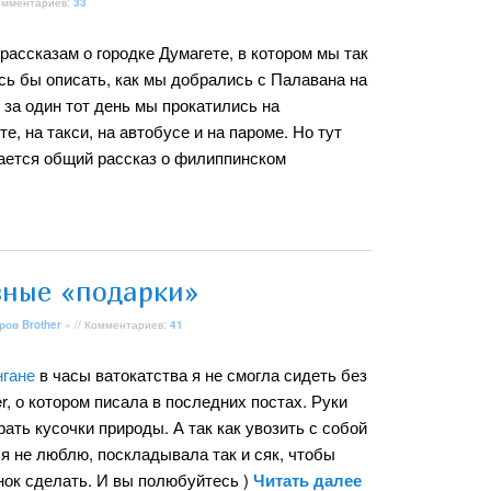
Комментариев:
33
рассказам о городке Думагете, в котором мы так
сь бы описать, как мы добрались с Палавана на
о за один тот день мы прокатились на
е, на такси, на автобусе и на пароме. Но тут
ается общий рассказ о филиппинском
вные «подарки»
ров Brother
» // Комментариев:
41
нгане
в часы ватокатства я не смогла сидеть без
er, о котором писала в последних постах. Руки
ать кусочки природы. А так как увозить с собой
е я не люблю, поскладывала так и сяк, чтобы
нок сделать. И вы полюбуйтесь )
Читать далее