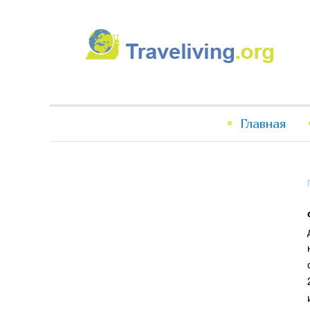
Traveliving
Главное
Главная
меню