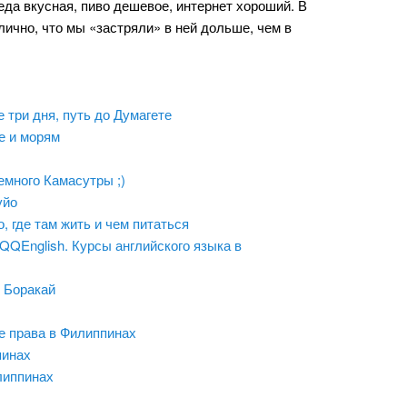
еда вкусная, пиво дешевое, интернет хороший. В
лично, что мы «застряли» в ней дольше, чем в
 три дня, путь до Думагете
е и морям
немного Камасутры ;)
уйо
, где там жить и чем питаться
QQEnglish. Курсы английского языка в
 Боракай
е права в Филиппинах
пинах
липпинах