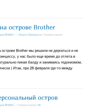
на острове Brother
ров Brother
» +
Пуэрто Принцесса
// Комментариев:
острове Brother мы решили не дергаться и не
ринцессу, у нас было еще время до отлета в
атурально пиная балду и занимаясь гедонизмом,
чески ) Итак, про 28 февраля где-то между
ерсональный остров
ров Brother
» // Комментариев:
59