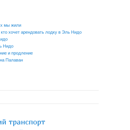
ых мы жили
 кто хочет арендовать лодку в Эль Нидо
Нидо
ь Нидо
ние и продление
 на Палаван
й транспорт