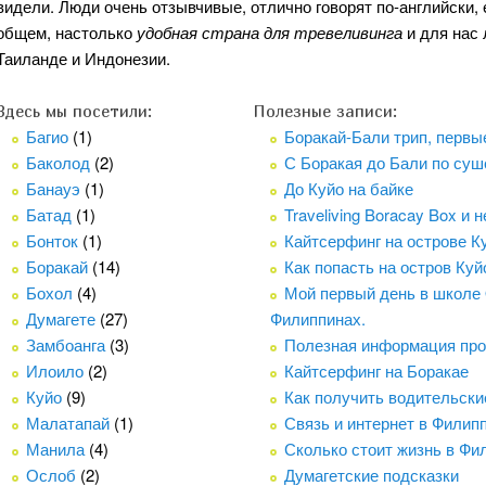
видели. Люди очень отзывчивые, отлично говорят по-английски, 
общем, настолько
удобная страна для тревеливинга
и для нас 
Таиланде и Индонезии.
Здесь мы посетили:
Полезные записи:
Багио
(1)
Боракай-Бали трип, первые
Баколод
(2)
С Боракая до Бали по суш
Банауэ
(1)
До Куйо на байке
Батад
(1)
Traveliving Boracay Box и 
Бонток
(1)
Кайтсерфинг на острове К
Боракай
(14)
Как попасть на остров Куйо
Бохол
(4)
Мой первый день в школе 
Думагете
(27)
Филиппинах.
Замбоанга
(3)
Полезная информация про
Илоило
(2)
Кайтсерфинг на Боракае
Куйо
(9)
Как получить водительски
Малатапай
(1)
Связь и интернет в Филип
Манила
(4)
Сколько стоит жизнь в Фи
Ослоб
(2)
Думагетские подсказки