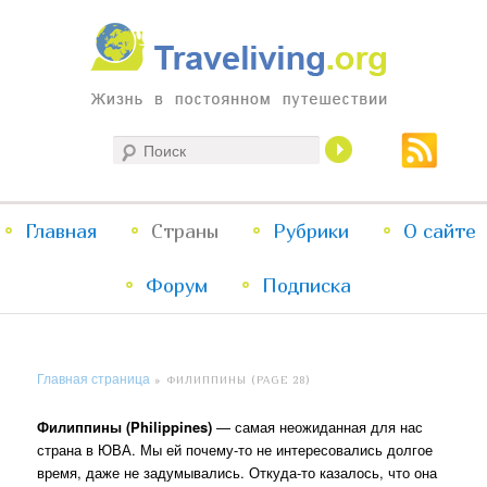
Жизнь в постоянном путешествии
Поиск
Traveliving
Главное
Главная
Страны
Перейти
Перейти
Рубрики
О сайте
меню
Форум
к
к
Подписка
основному
дополнительному
Главная страница
»
ФИЛИППИНЫ
(PAGE 28)
содержимому
содержимому
Филиппины (Philippines)
— самая неожиданная для нас
страна в ЮВА. Мы ей почему-то не интересовались долгое
время, даже не задумывались. Откуда-то казалось, что она