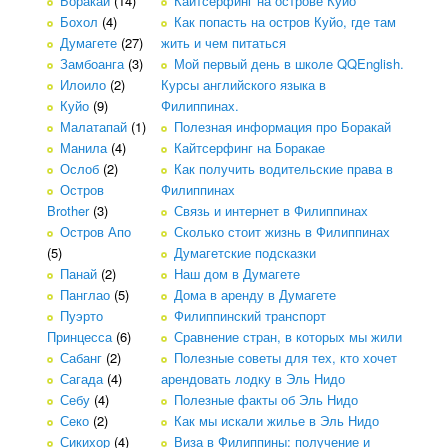
Боракай
(14)
Кайтсерфинг на острове Куйо
Бохол
(4)
Как попасть на остров Куйо, где там
Думагете
(27)
жить и чем питаться
Замбоанга
(3)
Мой первый день в школе QQEnglish.
Илоило
(2)
Курсы английского языка в
Куйо
(9)
Филиппинах.
Малатапай
(1)
Полезная информация про Боракай
Манила
(4)
Кайтсерфинг на Боракае
Ослоб
(2)
Как получить водительские права в
Остров
Филиппинах
Brother
(3)
Связь и интернет в Филиппинах
Остров Апо
Сколько стоит жизнь в Филиппинах
(5)
Думагетские подсказки
Панай
(2)
Наш дом в Думагете
Панглао
(5)
Дома в аренду в Думагете
Пуэрто
Филиппинский транспорт
Принцесса
(6)
Сравнение стран, в которых мы жили
Сабанг
(2)
Полезные советы для тех, кто хочет
Сагада
(4)
арендовать лодку в Эль Нидо
Себу
(4)
Полезные факты об Эль Нидо
Секо
(2)
Как мы искали жилье в Эль Нидо
Сикихор
(4)
Виза в Филиппины: получение и