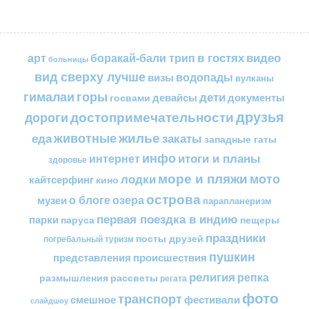
в гостях
видео
арт
боракай-бали трип
больницы
вид сверху лучше
водопады
визы
вулканы
горы
гималаи
дети
документы
госвами
девайсы
друзья
достопримечательности
дороги
жилье
еда
животные
закаты
западные гаты
инфо
итоги и планы
интернет
здоровье
море и пляжи
мото
лодки
кайтсерфинг
кино
острова
о блоге
озера
музеи
парапланеризм
первая поездка в индию
парки
пещеры
паруса
праздники
посты друзей
погребальный туризм
пушкин
представления
происшествия
религия
репка
размышления
рассветы
регата
фото
транспорт
смешное
фестивали
слайдшоу