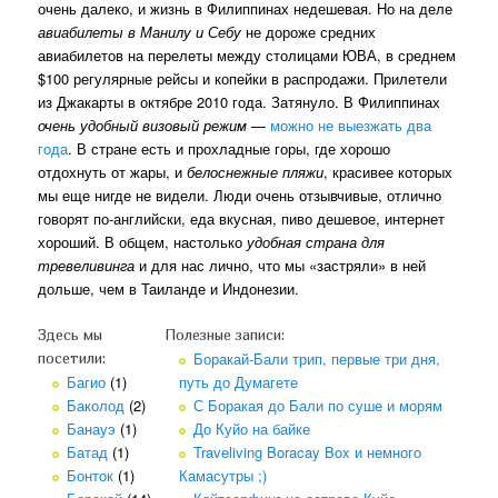
очень далеко, и жизнь в Филиппинах недешевая. Но на деле
авиабилеты в Манилу и Себу
не дороже средних
авиабилетов на перелеты между столицами ЮВА, в среднем
$100 регулярные рейсы и копейки в распродажи. Прилетели
из Джакарты в октябре 2010 года. Затянуло. В Филиппинах
очень удобный визовый режим
—
можно не выезжать два
года
. В стране есть и прохладные горы, где хорошо
отдохнуть от жары, и
белоснежные пляжи
, красивее которых
мы еще нигде не видели. Люди очень отзывчивые, отлично
говорят по-английски, еда вкусная, пиво дешевое, интернет
хороший. В общем, настолько
удобная страна для
тревеливинга
и для нас лично, что мы «застряли» в ней
дольше, чем в Таиланде и Индонезии.
Здесь мы
Полезные записи:
Боракай-Бали трип, первые три дня,
посетили:
Багио
(1)
путь до Думагете
Баколод
(2)
С Боракая до Бали по суше и морям
Банауэ
(1)
До Куйо на байке
Батад
(1)
Traveliving Boracay Box и немного
Бонток
(1)
Камасутры ;)