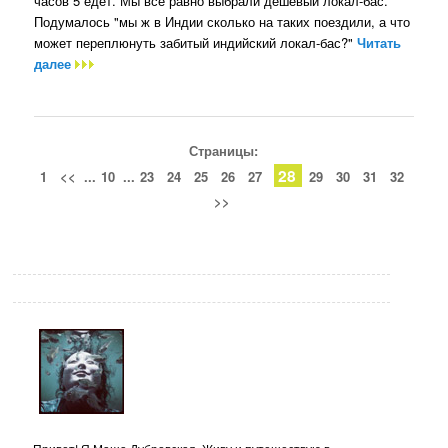
часов 5 едет. Мы все равно выбрали дешевый локал-бас.
Подумалось "мы ж в Индии сколько на таких поездили, а что
может переплюнуть забитый индийский локал-бас?"
Читать
далее
Страницы:
28
1
<<
...
10
...
23
24
25
26
27
29
30
31
32
>>