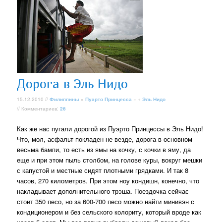
Дорога в Эль Нидо
15.12.2010 //
Филиппины
»
Пуэрто Принцесса
» +
Эль Нидо
// Комментариев:
26
Как же нас пугали дорогой из Пуэрто Принцессы в Эль Нидо!
Что, мол, асфальт покладен не везде, дорога в основном
весьма бампи, то есть из ямы на кочку, с кочки в яму, да
еще и при этом пыль столбом, на голове куры, вокруг мешки
с капустой и местные сидят плотными грядками. И так 8
часов, 270 километров. При этом ноу кондишн, конечно, что
накладывает дополнительного трэша. Поездочка сейчас
стоит 350 песо, но за 600-700 песо можно найти минивэн с
кондиционером и без сельского колориту, который вроде как