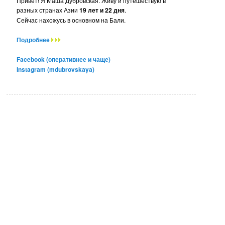
Привет! Я Маша Дубровская. Живу и путешествую в
разных странах Азии
19 лет и 22 дня
.
Сейчас нахожусь в основном на Бали.
Подробнее
Facebook (оперативнее и чаще)
Instagram (mdubrovskaya)