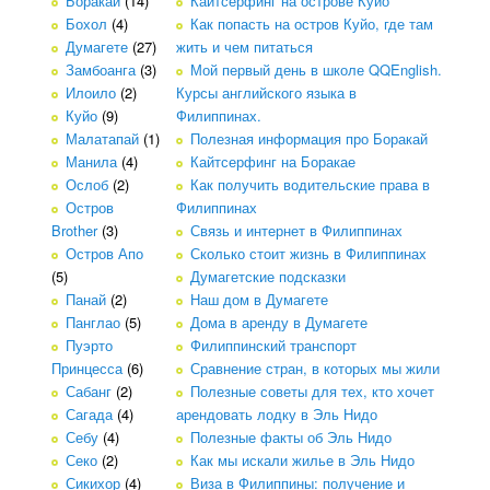
Боракай
(14)
Кайтсерфинг на острове Куйо
Бохол
(4)
Как попасть на остров Куйо, где там
Думагете
(27)
жить и чем питаться
Замбоанга
(3)
Мой первый день в школе QQEnglish.
Илоило
(2)
Курсы английского языка в
Куйо
(9)
Филиппинах.
Малатапай
(1)
Полезная информация про Боракай
Манила
(4)
Кайтсерфинг на Боракае
Ослоб
(2)
Как получить водительские права в
Остров
Филиппинах
Brother
(3)
Связь и интернет в Филиппинах
Остров Апо
Сколько стоит жизнь в Филиппинах
(5)
Думагетские подсказки
Панай
(2)
Наш дом в Думагете
Панглао
(5)
Дома в аренду в Думагете
Пуэрто
Филиппинский транспорт
Принцесса
(6)
Сравнение стран, в которых мы жили
Сабанг
(2)
Полезные советы для тех, кто хочет
Сагада
(4)
арендовать лодку в Эль Нидо
Себу
(4)
Полезные факты об Эль Нидо
Секо
(2)
Как мы искали жилье в Эль Нидо
Сикихор
(4)
Виза в Филиппины: получение и