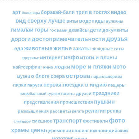
в гостях
видео
арт
боракай-бали трип
больницы
вид сверху лучше
водопады
визы
вулканы
горы
гималаи
дети
документы
госвами
девайсы
друзья
достопримечательности
дороги
жилье
еда
животные
закаты
западные гаты
инфо
итоги и планы
интернет
здоровье
море и пляжи
мото
лодки
кайтсерфинг
кино
острова
о блоге
озера
музеи
парапланеризм
первая поездка в индию
парки
пещеры
паруса
праздники
посты друзей
погребальный туризм
пушкин
представления
происшествия
религия
репка
размышления
рассветы
регата
фото
транспорт
смешное
фестивали
слайдшоу
цены
храмы
церемонии
шопинг
южноиндийский
мототрип
языки