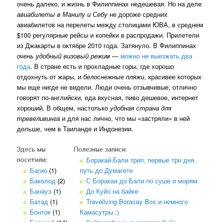
очень далеко, и жизнь в Филиппинах недешевая. Но на деле
авиабилеты в Манилу и Себу
не дороже средних
авиабилетов на перелеты между столицами ЮВА, в среднем
$100 регулярные рейсы и копейки в распродажи. Прилетели
из Джакарты в октябре 2010 года. Затянуло. В Филиппинах
очень удобный визовый режим
—
можно не выезжать два
года
. В стране есть и прохладные горы, где хорошо
отдохнуть от жары, и
белоснежные пляжи
, красивее которых
мы еще нигде не видели. Люди очень отзывчивые, отлично
говорят по-английски, еда вкусная, пиво дешевое, интернет
хороший. В общем, настолько
удобная страна для
тревеливинга
и для нас лично, что мы «застряли» в ней
дольше, чем в Таиланде и Индонезии.
Здесь мы
Полезные записи:
Боракай-Бали трип, первые три дня,
посетили:
Багио
(1)
путь до Думагете
Баколод
(2)
С Боракая до Бали по суше и морям
Банауэ
(1)
До Куйо на байке
Батад
(1)
Traveliving Boracay Box и немного
Бонток
(1)
Камасутры ;)