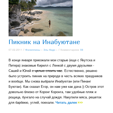
Пикник на Инабуютане
07.02.2011 //
Филиппины
»
Эль Нидо
» // Комментариев:
58
В конце января приезжали мои старые (еще с Якутска и
Питера) знакомые Кирилл с Ленкой с двумя друзьями -
Сашей и Юлей
с целью споить нас
. Естественно, решено
было устроить пикник на природе в честь всяких праздников
и вообще. Мы снова выбрали Инабуютан (или Пинанг
Буютан). Как сказал Егор, он нам уже как дача )) Остров этот
довольно близко от Коронг Коронга, там удобные пляж и
рощица, бунгало на случай дождя. Накупили мяса, решеток
для барбекю, углей, поехали.
Читать далее