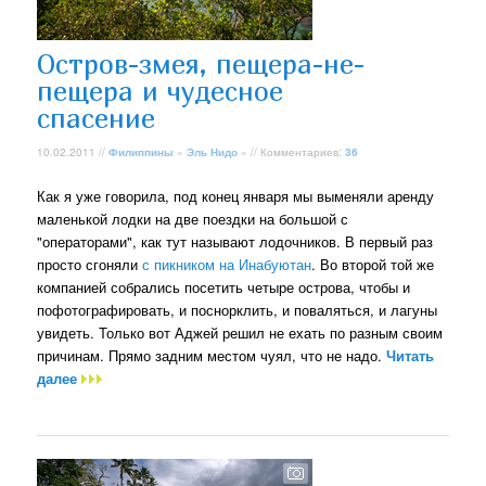
Остров-змея, пещера-не-
пещера и чудесное
спасение
10.02.2011 //
Филиппины
»
Эль Нидо
» // Комментариев:
36
Как я уже говорила, под конец января мы выменяли аренду
маленькой лодки на две поездки на большой с
"операторами", как тут называют лодочников. В первый раз
просто сгоняли
с пикником на Инабуютан
. Во второй той же
компанией собрались посетить четыре острова, чтобы и
пофотографировать, и поснорклить, и поваляться, и лагуны
увидеть. Только вот Аджей решил не ехать по разным своим
причинам. Прямо задним местом чуял, что не надо.
Читать
далее