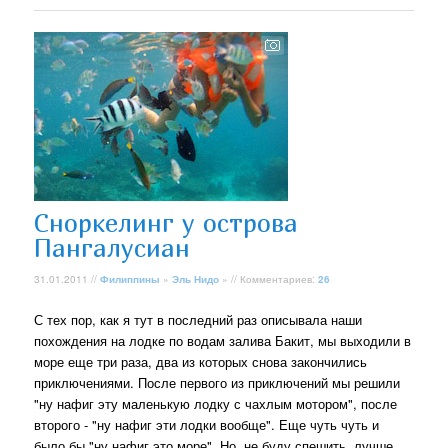
Сноркелинг у острова
Пангалусиан
31.01.2011 //
Филиппины
»
Эль Нидо
» // Комментариев:
26
С тех пор, как я тут в последний раз описывала наши
похождения на лодке по водам залива Бакит, мы выходили в
море еще три раза, два из которых снова закончились
приключениями. После первого из приключений мы решили
"ну нафиг эту маленькую лодку с чахлым мотором", после
второго - "ну нафиг эти лодки вообще". Еще чуть чуть и
было бы "ну нафиг это море". Но, не буду спешить, лучше