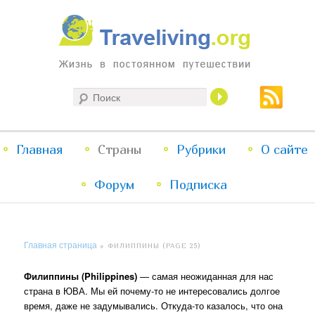
Жизнь в постоянном путешествии
Поиск
Traveliving
Главное
Главная
Страны
Перейти
Перейти
Рубрики
О сайте
меню
Форум
к
к
Подписка
основному
дополнительному
Главная страница
»
ФИЛИППИНЫ
(PAGE 25)
содержимому
содержимому
Филиппины (Philippines)
— самая неожиданная для нас
страна в ЮВА. Мы ей почему-то не интересовались долгое
время, даже не задумывались. Откуда-то казалось, что она