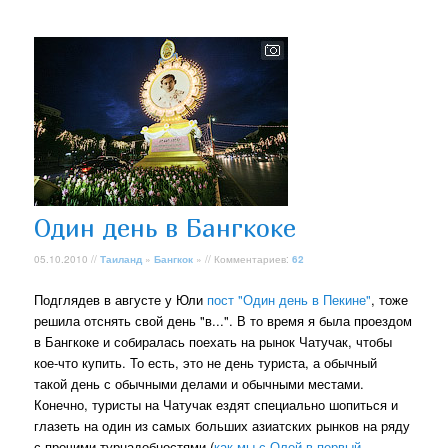
Один день в Бангкоке
05.10.2010 //
Таиланд
»
Бангкок
» // Комментариев:
62
Подглядев в августе у Юли
пост "Один день в Пекине"
, тоже
решила отснять свой день "в...". В то время я была проездом
в Бангкоке и собиралась поехать на рынок Чатучак, чтобы
кое-что купить. То есть, это не день туриста, а обычный
такой день с обычными делами и обычными местами.
Конечно, туристы на Чатучак ездят специально шопиться и
глазеть на один из самых больших азиатских рынков на ряду
с прочими турнадобностями (
как мы с Олей в первый