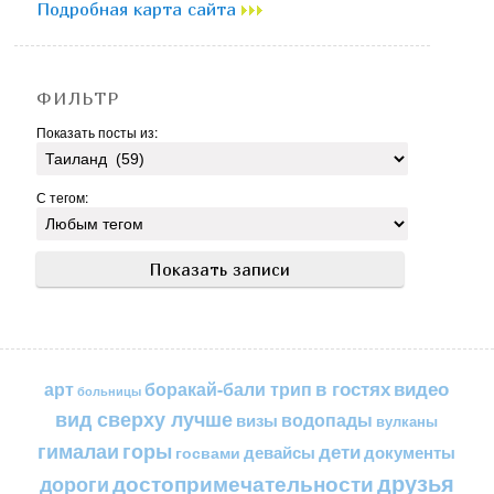
Подробная карта сайта
ФИЛЬТР
Показать посты из:
С тегом:
в гостях
видео
арт
боракай-бали трип
больницы
вид сверху лучше
водопады
визы
вулканы
горы
гималаи
дети
документы
госвами
девайсы
друзья
достопримечательности
дороги