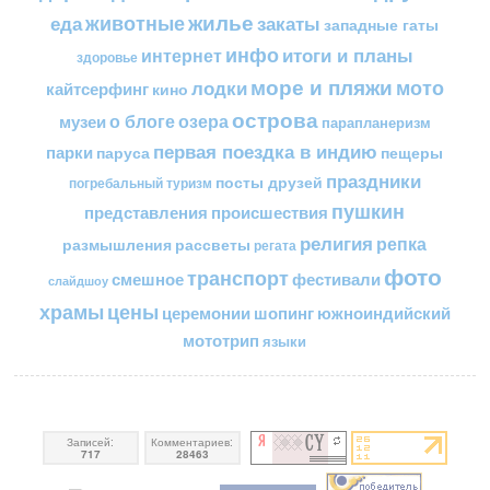
жилье
еда
животные
закаты
западные гаты
инфо
итоги и планы
интернет
здоровье
море и пляжи
мото
лодки
кайтсерфинг
кино
острова
о блоге
озера
музеи
парапланеризм
первая поездка в индию
парки
пещеры
паруса
праздники
посты друзей
погребальный туризм
пушкин
представления
происшествия
религия
репка
размышления
рассветы
регата
фото
транспорт
смешное
фестивали
слайдшоу
цены
храмы
церемонии
шопинг
южноиндийский
мототрип
языки
Записей:
Комментариев:
717
28463