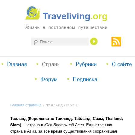
Жизнь в постоянном путешествии
Поиск
Traveliving
Главное
Главная
Страны
Перейти
Перейти
Рубрики
О сайте
меню
Форум
к
к
Подписка
основному
дополнительному
Главная страница
»
ТАИЛАНД
(PAGE 3)
содержимому
содержимому
Таиланд (Королевство Таиланд, Тайланд, Сиам, Thailand,
Siam)
— страна в
Юго-Восточной Азии
. Единственная
страна в Азии, за все время существования сохранившая