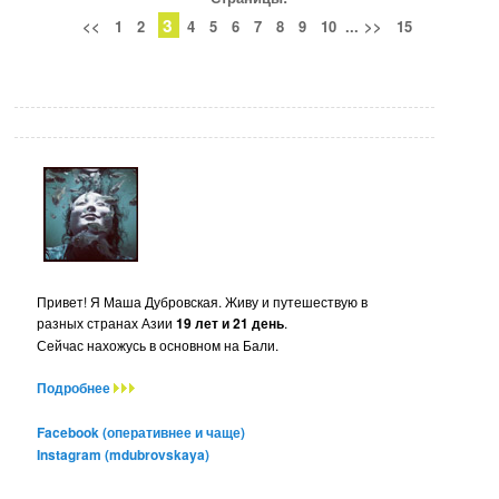
3
<<
1
2
4
5
6
7
8
9
10
...
>>
15
Привет! Я Маша Дубровская. Живу и путешествую в
разных странах Азии
19 лет и 21 день
.
Сейчас нахожусь в основном на Бали.
Подробнее
Facebook (оперативнее и чаще)
Instagram (mdubrovskaya)