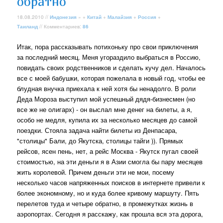
обратно
18.08.2010 //
Индонезия
» +
Китай
+
Малайзия
+
Россия
+
Таиланд
// Комментариев:
86
Итак, пора рассказывать потихоньку про свои приключения
за последний месяц. Меня угораздило выбраться в Россию,
повидать своих родственников и сделать кучу дел. Началось
все с моей бабушки, которая пожелала в новый год, чтобы ее
блудная внучка приехала к ней хотя бы ненадолго. В роли
Деда Мороза выступил мой успешный дядя-бизнесмен (но
все же не олигарх) - он выслал мне денег на билеты, а я,
особо не медля, купила их за несколько месяцев до самой
поездки. Стояла задача найти билеты из Денпасара,
"столицы" Бали, до Якутска, столицы тайги )). Прямых
рейсов, ясен пень, нет, а рейс Москва - Якутск пугал своей
стоимостью, на эти деньги я в Азии смогла бы пару месяцев
жить королевой. Причем деньги эти не мои, посему
несколько часов напряженных поисков в интернете привели к
более экономному, но и куда более кривому маршуту. Пять
перелетов туда и четыре обратно, в промежутках жизнь в
аэропортах. Сегодня я расскажу, как прошла вся эта дорога,