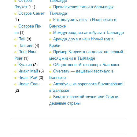
Остров
Таиланде
Пхукет
(11)
Приключения пятки в больницах
Остров Самет
Таиланда
(1)
Как получить визу в Индонезию в
Острова Пи-
Бангкоке
пи
(1)
Междугородние автобусы в Таиланде
Пай
(3)
Аренда дома и наш Новый год в
Паттайя
(4)
Краби
Понг Нам
Пример бюджета на двоих на первый
Ронг
(1)
месяц жизни в Таиланде
Хуахин
(2)
Общественный транспорт Бангкока
Чианг Май
(5)
Overstay — дешевый гестхаус в
Чианг Рай
(3)
Бангкоке
Чианг Саен
Автобусы из аэропорта Suvarnabhumi
(2)
в Бангкоке
Бюджет простой жизни или Самые
дешевые страны