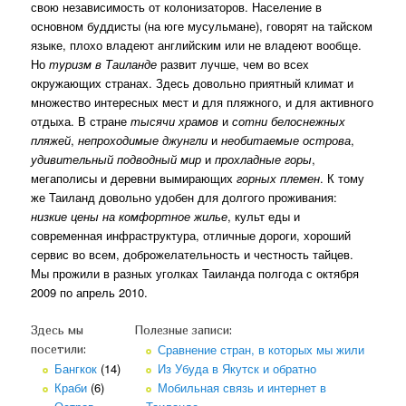
свою независимость от колонизаторов. Население в
основном буддисты (на юге мусульмане), говорят на тайском
языке, плохо владеют английским или не владеют вообще.
Но
туризм в Таиланде
развит лучше, чем во всех
окружающих странах. Здесь довольно приятный климат и
множество интересных мест и для пляжного, и для активного
отдыха. В стране
тысячи храмов
и
сотни белоснежных
пляжей
,
непроходимые джунгли
и
необитаемые острова
,
удивительный подводный мир
и
прохладные горы
,
мегаполисы и деревни вымирающих
горных племен
. К тому
же Таиланд довольно удобен для долгого проживания:
низкие цены на комфортное жилье
, культ еды и
современная инфраструктура, отличные дороги, хороший
сервис во всем, доброжелательность и честность тайцев.
Мы прожили в разных уголках Таиланда полгода с октября
2009 по апрель 2010.
Здесь мы
Полезные записи:
Сравнение стран, в которых мы жили
посетили:
Бангкок
(14)
Из Убуда в Якутск и обратно
Краби
(6)
Мобильная связь и интернет в