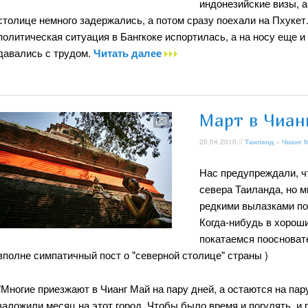
индонезийские визы, а
столице немного задержались, а потом сразу поехали на Пхуке
политическая ситуация в Бангкоке испортилась, а на носу еще и
давались с трудом.
Читать далее
Март в Чиан
20.04.2010 //
Таиланд
»
Чианг 
Нас предупреждали, ч
севера Таиланда, но 
редкими вылазками по
Когда-нибудь в хорош
покатаемся поосноват
вполне симпатичный пост о "северной столице" страны )
"Многие приезжают в Чианг Май на пару дней, а остаются на па
заложили месяц на этот город. Чтобы было время и погулять, и 