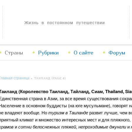
Жизнь в постоянном путешествии
Страны
Рубрики
Перейти
Перейти
О сайте
Форум
к
к
Главная страница
»
ТАИЛАНД
(PAGE 4)
основному
дополнительному
Таиланд (Королевство Таиланд, Тайланд, Сиам, Thailand, Si
содержимому
содержимому
Единственная страна в Азии, за все время существования сохр
Население в основном буддисты (на юге мусульмане), говорят н
не владеют вообще. Но
туризм в Таиланде
развит лучше, чем в
приятный климат и множество интересных мест и для пляжного, 
храмов
и
сотни белоснежных пляжей
,
непроходимые джунгли
и