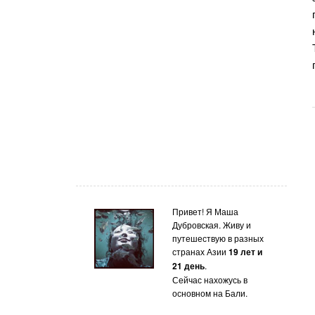
Привет! Я Маша
Дубровская. Живу и
путешествую в разных
странах Азии
19 лет и
21 день
.
Сейчас нахожусь в
основном на Бали.