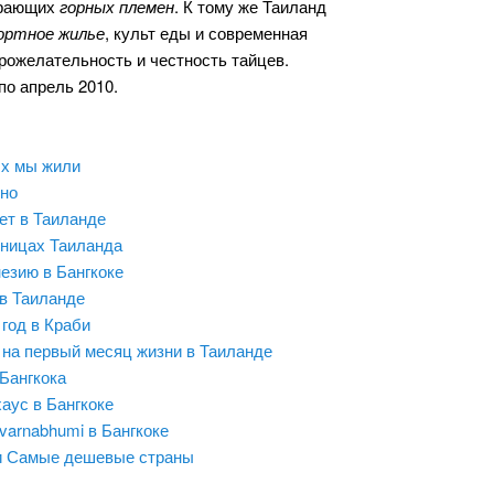
ирающих
горных племен
. К тому же Таиланд
ортное жилье
, культ еды и современная
рожелательность и честность тайцев.
по апрель 2010.
ых мы жили
тно
ет в Таиланде
ьницах Таиланда
езию в Бангкоке
в Таиланде
год в Краби
на первый месяц жизни в Таиланде
Бангкока
аус в Бангкоке
varnabhumi в Бангкоке
и Самые дешевые страны