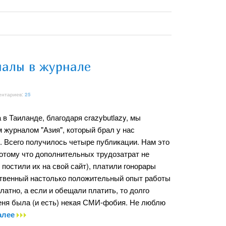
алы в журнале
ентариев:
25
 в Таиланде, благодаря crazybutlazy, мы
 журналом "Азия", который брал у нас
. Всего получилось четыре публикации. Нам это
потому что дополнительных трудозатрат не
постили их на свой сайт), платили гонорары
нственный настолько положительный опыт работы
атно, а если и обещали платить, то долго
меня была (и есть) некая СМИ-фобия. Не люблю
алее