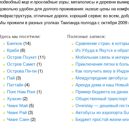
подводный мир
и
прохладные горы
, мегаполисы и деревни вым
довольно удобен для долгого проживания:
низкие цены на комф
инфраструктура, отличные дороги, хороший сервис во всем, доб
Мы прожили в разных уголках Таиланда полгода с октября 2009 
Здесь мы посетили:
Полезные записи:
Бангкок
(14)
Сравнение стран, в котор
Краби
(6)
Из Убуда в Якутск и обра
Остров Пхукет
(11)
Мобильная связь и интерн
Остров Самет
(1)
Приключения пятки в бол
Острова Пи-пи
(1)
Как получить визу в Индон
Пай
(3)
Междугородние автобусы 
Паттайя
(4)
Аренда дома и наш Новый 
Понг Нам Ронг
(1)
Пример бюджета на двоих 
Хуахин
(2)
Общественный транспорт 
Чианг Май
(5)
Overstay — дешевый гестх
Чианг Рай
(3)
Автобусы из аэропорта Su
Чианг Саен
(2)
Бюджет простой жизни ил