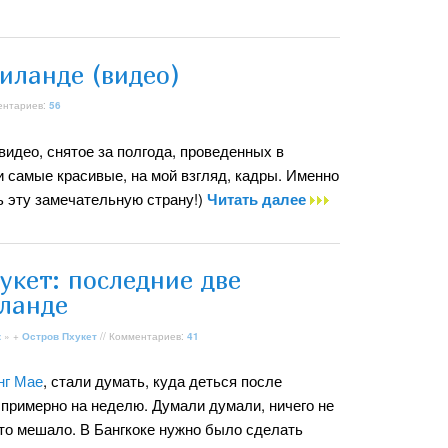
иланде (видео)
ентариев:
56
видео, снятое за полгода, проведенных в
 самые красивые, на мой взгляд, кадры. Именно
ь эту замечательную страну!)
Читать далее
укет: последние две
иланде
к
» +
Остров Пхукет
// Комментариев:
41
нг Мае
, стали думать, куда деться после
примерно на неделю. Думали думали, ничего не
-то мешало. В Бангкоке нужно было сделать