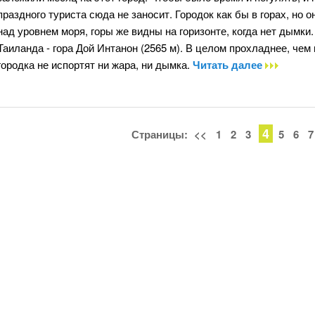
праздного туриста сюда не заносит. Городок как бы в горах, но 
над уровнем моря, горы же видны на горизонте, когда нет дымки
Таиланда - гора Дой Интанон (2565 м). В целом прохладнее, чем
городка не испортят ни жара, ни дымка.
Читать далее
4
Страницы:
<<
1
2
3
5
6
7