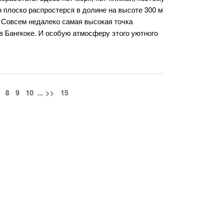
он плоско распростерся в долине на высоте 300 м
. Совсем недалеко самая высокая точка
 в Бангкоке. И особую атмосферу этого уютного
8
9
10
...
>>
15