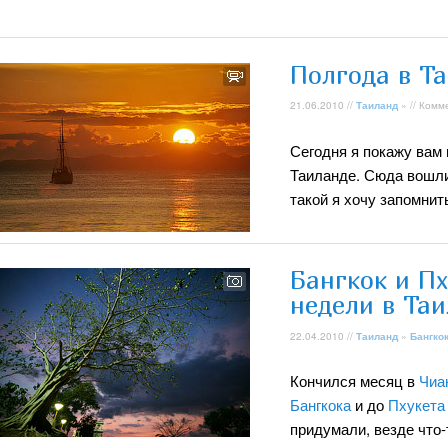
Полгода в Та
21.06.2010 //
Таиланд
» // Комм
Сегодня я покажу вам 
Таиланде. Сюда вошли
такой я хочу запомнит
Бангкок и Пх
недели в Та
22.04.2010 //
Таиланд
»
Бангко
Кончился месяц в
Чиа
Бангкока
и до
Пхукета
придумали, везде что