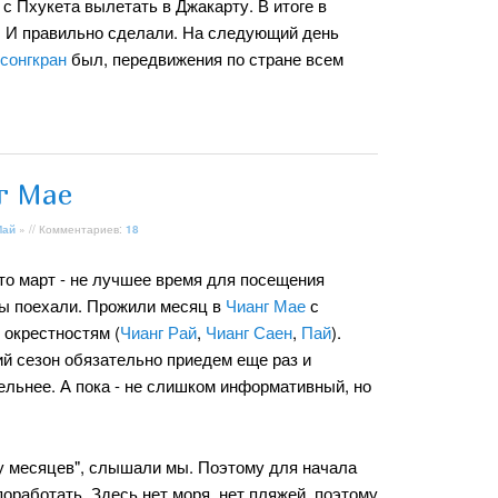
 с Пхукета вылетать в Джакарту. В итоге в
т. И правильно сделали. На следующий день
сонгкран
был, передвижения по стране всем
г Мае
Май
» // Комментариев:
18
то март - не лучшее время для посещения
мы поехали. Прожили месяц в
Чианг Мае
с
 окрестностям (
Чианг Рай
,
Чианг Саен
,
Пай
).
ий сезон обязательно приедем еще раз и
ельнее. А пока - не слишком информативный, но
ру месяцев", слышали мы. Поэтому для начала
поработать. Здесь нет моря, нет пляжей, поэтому