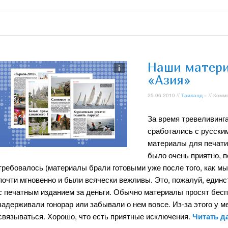
Наши матери
«Азия»
25.06.2010 //
Таиланд
» // Комм
За время тревеливинга
сработались с русским
материалы для печати
было очень приятно, 
требовалось (материалы брали готовыми уже после того, как мы 
почти мгновенно и были всячески вежливы. Это, пожалуй, еди
с печатным изданием за деньги. Обычно материалы просят беспл
задерживали гонорар или забывали о нем вовсе. Из-за этого у 
связываться. Хорошо, что есть приятные исключения.
Читать д