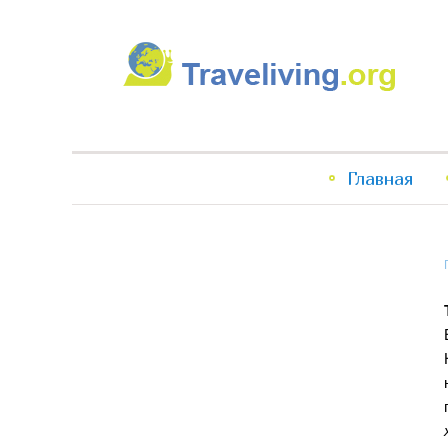
Traveliving
Главное
Главная
меню